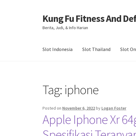
Kung Fu Fitness And De
Skip
Skip
to
to
Berita, Judi, & Info Harian
navigation
content
Slot Indonesia
Slot Thailand
Slot On
Beranda
About us
Contact us
Privacy Policy
Tag:
iphone
Posted on
November 6, 2022
by
Logan Foster
Apple Iphone Xr 6
Spesifikasi Teranya