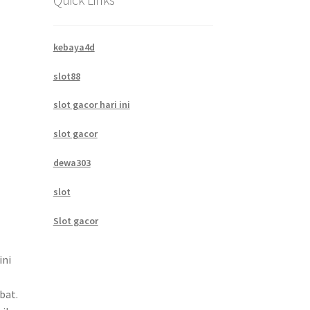
kebaya4d
slot88
slot gacor hari ini
slot gacor
dewa303
slot
Slot gacor
ini
bat.