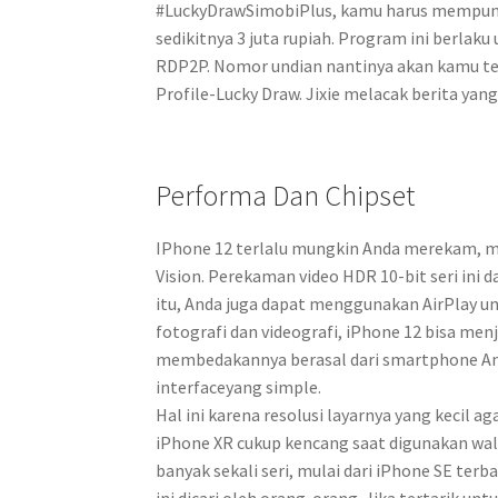
#LuckyDrawSimobiPlus, kamu harus mempuny
sedikitnya 3 juta rupiah. Program ini berla
RDP2P. Nomor undian nantinya akan kamu ter
Profile-Lucky Draw. Jixie melacak berita yan
Performa Dan Chipset
IPhone 12 terlalu mungkin Anda merekam, m
Vision. Perekaman video HDR 10-bit seri ini d
itu, Anda juga dapat menggunakan AirPlay u
fotografi dan videografi, iPhone 12 bisa me
membedakannya berasal dari smartphone And
interfaceyang simple.
Hal ini karena resolusi layarnya yang kecil a
iPhone XR cukup kencang saat digunakan wala
banyak sekali seri, mulai dari iPhone SE ter