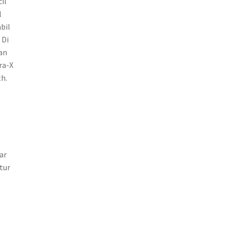
il
l
bil
 Di
an
ra-X
h.
h
ar
tur