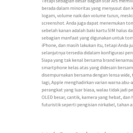
Tetapi sebagian besar bagian staf Ars memilik
berada dalam minoritas yang menyusut dan ka
logam, volume naik dan volume turun, meski
screenshot. Anda juga dapat menemukan tom
sebelah kanan adalah baki kartu SIM halus
sebagian manfaat yang digunakan untuk tom
iPhone, dan masih lakukan itu, tetapi Anda
selanjutnya tersedia didalam konfigurasi p
Siapa yang tak kenal bersama brand kenamaan
smartphone kelas atas yang didesain bersa
disempurnakan bersama dengan lensa wide, te
lagi, Apple menghadirkan varian warna abu-a
perangkat yang luar biasa, walau tidak jadi 
OLED besar, cantik, kamera yang hebat, dan h
futuristik seperti pengisian nirkabel, tahan ai