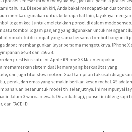
i ponsel sebesar ini dan menyukainya, jadi kita pecinta ponsel kec
mi tahu itu. Di sebelah kiri, Anda bakal mendapatkan dua tombo
pun mereka digunakan untuk beberapa hal lain, layaknya mengam
bol logam kecil untuk meletakkan ponsel di dalam mode senyap.
 dan satu tombol logam panjang yang digunakan untuk menggantik
bol rumah. Ini di tempat yang sama bersama tombol bangun di p
 juga dapat membangunkan layar bersama mengetuknya. IPhone X t
enyimpanan 64GB dan 256GB.
 dan prestisius satu ini. Apple iPhone XS Max merupakan
ma memamerkan sistem dual kamera yang berkualitas yang
le, dan juga fitur slow motion. Soal tampilan tak usah diragukan
bu, perak, dan emas yang semakin berikan kesan mahal. XS adala
pembaharuan besar untuk model th. selanjutnya. Ini mempunyai lay
adir dalam 3 warna mewah. Ditambahlagi, ponsel ini dilengkapi fi
r, dan FACE ID.