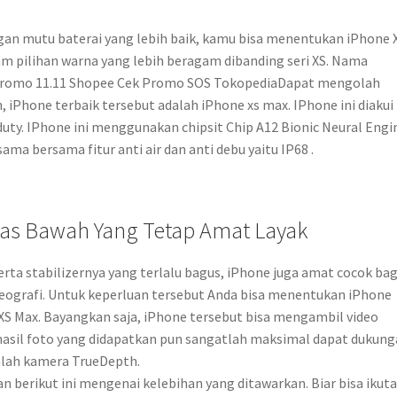
an mutu baterai yang lebih baik, kamu bisa menentukan iPhone 
lam pilihan warna yang lebih beragam dibanding seri XS. Nama
Promo 11.11 Shopee Cek Promo SOS TokopediaDapat mengolah
 iPhone terbaik tersebut adalah iPhone xs max. IPhone ini diakui
uty. IPhone ini menggunakan chipsit Chip A12 Bionic Neural Engi
ama bersama fitur anti air dan anti debu yaitu IP68 .
atas Bawah Yang Tetap Amat Layak
ta stabilizernya yang terlalu bagus, iPhone juga amat cocok bag
deografi. Untuk keperluan tersebut Anda bisa menentukan iPhone
e XS Max. Bayangkan saja, iPhone tersebut bisa mengambil video
 hasil foto yang didapatkan pun sangatlah maksimal dapat dukun
dalah kamera TrueDepth.
n berikut ini mengenai kelebihan yang ditawarkan. Biar bisa ikut