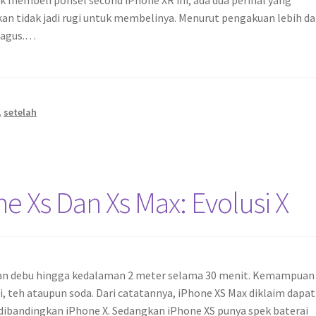
tuk membeli ponsel second iPhone XR ini, ada dua perihal yang
n tidak jadi rugi untuk membelinya. Menurut pengakuan lebih da
bagus.…
,
setelah
e Xs Dan Xs Max: Evolusi X
r dan debu hingga kedalaman 2 meter selama 30 menit. Kemampuan 
i, teh ataupun soda. Dari catatannya, iPhone XS Max diklaim dapat
 dibandingkan iPhone X. Sedangkan iPhone XS punya spek baterai