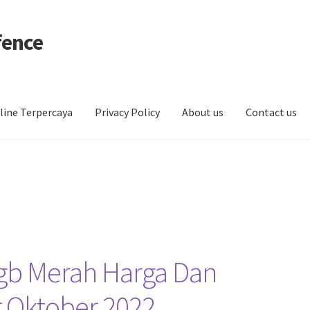
fence
line Terpercaya
Privacy Policy
About us
Contact us
4gb Merah Harga Dan
r Oktober 2022