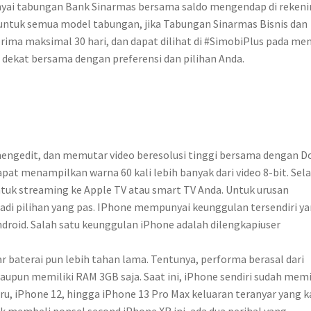
ai tabungan Bank Sinarmas bersama saldo mengendap di rekeni
ku untuk semua model tabungan, jika Tabungan Sinarmas Bisnis dan
ima maksimal 30 hari, dan dapat dilihat di #SimobiPlus pada me
g dekat bersama dengan preferensi dan pilihan Anda.
engedit, dan memutar video beresolusi tinggi bersama dengan D
apat menampilkan warna 60 kali lebih banyak dari video 8-bit. Sela
ntuk streaming ke Apple TV atau smart TV Anda. Untuk urusan
njadi pilihan yang pas. IPhone mempunyai keunggulan tersendiri y
roid. Salah satu keunggulan iPhone adalah dilengkapiuser
gar baterai pun lebih tahan lama. Tentunya, performa berasal dari
upun memiliki RAM 3GB saja. Saat ini, iPhone sendiri sudah memi
baru, iPhone 12, hingga iPhone 13 Pro Max keluaran teranyar yang k