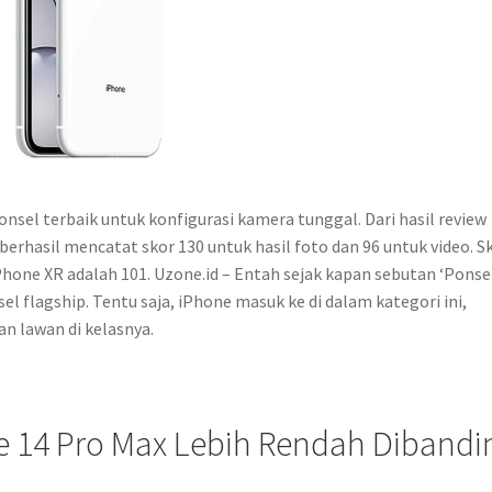
sel terbaik untuk konfigurasi kamera tunggal. Dari hasil review
erhasil mencatat skor 130 untuk hasil foto dan 96 untuk video. S
Phone XR adalah 101. Uzone.id – Entah sejak kapan sebutan ‘Ponse
el flagship. Tentu saja, iPhone masuk ke di dalam kategori ini,
n lawan di kelasnya.
ne 14 Pro Max Lebih Rendah Dibandi