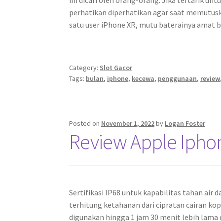
ini dicari oleh orang-orang. Jika tertarik un
perhatikan diperhatikan agar saat memutuska
satu user iPhone XR, mutu baterainya amat 
Category:
Slot Gacor
Tags:
bulan
,
iphone
,
kecewa
,
penggunaan
,
review
Posted on
November 1, 2022
by
Logan Foster
Review Apple Iphon
Sertifikasi IP68 untuk kapabilitas tahan ai
terhitung ketahanan dari cipratan cairan kop
digunakan hingga 1 jam 30 menit lebih lama