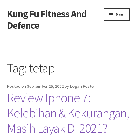
Kung Fu Fitness And
Skip
Skip
Menu
to
to
Defence
navigation
content
Beranda
About us
Tag:
tetap
Contact us
Posted on
September 25, 2022
by
Logan Foster
Privacy Policy
Review Iphone 7:
Kelebihan & Kekurangan,
Masih Layak Di 2021?