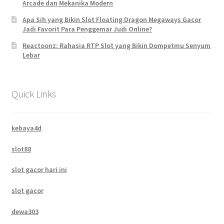
Arcade dan Mekanika Modern
Apa Sih yang Bikin Slot Floating Dragon Megaways Gacor
Jadi Favorit Para Penggemar Judi Online?
Reactoonz: Rahasia RTP Slot yang Bikin Dompetmu Senyum
Lebar
Quick Links
kebaya4d
slot88
slot gacor hari ini
slot gacor
dewa303