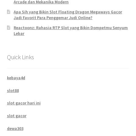
Arcade dan Mekanika Modern
Apa Sih yang Bikin Slot Floating Dragon Megaways Gacor
Jadi Favorit Para Penggemar Judi Online?
Reactoonz: Rahasia RTP Slot yang Bikin Dompetmu Senyum
Lebar
Quick Links
kebaya4d
slot88
slot gacor hari ini
slot gacor
dewa303