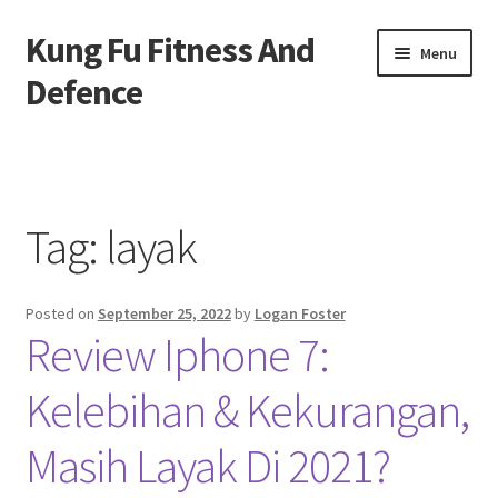
Kung Fu Fitness And
Skip
Skip
Menu
to
to
Defence
navigation
content
Beranda
About us
Tag:
layak
Contact us
Posted on
September 25, 2022
by
Logan Foster
Privacy Policy
Review Iphone 7:
Kelebihan & Kekurangan,
Masih Layak Di 2021?