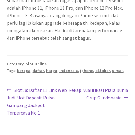
sehari hari untuk lakukan tugas apapun. IPhone tersebut
adalah iPhone 11, iPhone 11 Pro, dan iPhone 12 Pro Max,
iPhone 13. Biasanya orang dengan iPhone seri ini tidak
perlu lagi lakukan upgrade beberapa th. kedepan, kalau
mengalami kerusakan. Hal ini dikarenakan performance
dari iPhone tersebut telah sangat bagus.
Category:
Slot Online
Tags:
berapa
,
daftar
,
harga
,
indonesia
,
iphone
,
oktober
,
simak
Navigasi
Previous
Next
Slot88: Daftar 11 Link Web
Rekap Kualifikasi Piala Dunia
post:
post:
Judi Slot Deposit Pulsa
Grup G Indonesia
pos
Gampang Jackpot
Terpercaya No 1