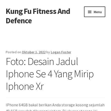
Kung Fu Fitness And
Skip
Skip
Menu
to
to
Defence
navigation
content
Beranda
About us
Posted on
Oktober 1, 2022
by
Logan Foster
Foto: Desain Jadul
Contact us
Iphone Se 4 Yang Mirip
Privacy Policy
Iphone Xr
IPhone 64GB bakal berikan Anda storage kosong sejumlah