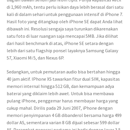
di 1,960 mAh, tentu perlu isikan daya lebih berasal dari satu
kali di dalam sehari untuk penggunaan intensif di iPhone 7.
Hasil foto yang ditangkap oleh iPhone SE dapat Anda lihat
dibawah ini. Resolusi sengaja saya turunkan dikarenakan
satu foto di luar ruangan saja mencapai 5MB. Jika dilihat
dari hasil benchmark di atas, iPhone SE setara dengan
lebih dari satu flagship ponsel layaknya Samsung Galaxy
S7, Xiaomi Mi 5, dan Nexus 6P.
Sedangkan, untuk pemutaran audio bisa bertahan hingga
40 jam aktif. IPhone XS tawarkan fitur dual SIM, kapasitas
memori internal hingga 512 GB, dan kemampuan adya
baterai yang diklaim lebih awet. Untuk bisa membawa
pulang iPhone, penggemar harus membayar harga yang
cukup mahal. Dirilis pada 29 Juni 2007, iPhone dengan
memori penyimpanan 4 GB dibanderol bersama harga 499
dollar AS, sementara varian 8 GB dijual sebesar 599 dollar
AS. Perangkat generasi pertama ini hadir dengan layar 3,5