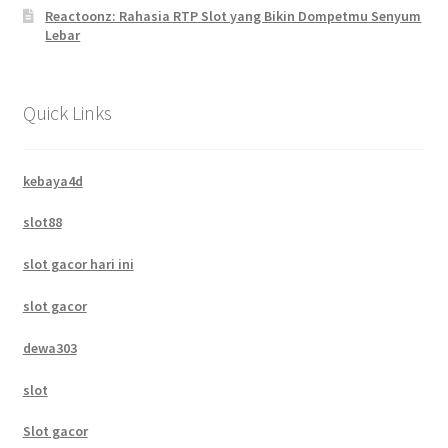
Reactoonz: Rahasia RTP Slot yang Bikin Dompetmu Senyum
Lebar
Quick Links
kebaya4d
slot88
slot gacor hari ini
slot gacor
dewa303
slot
Slot gacor