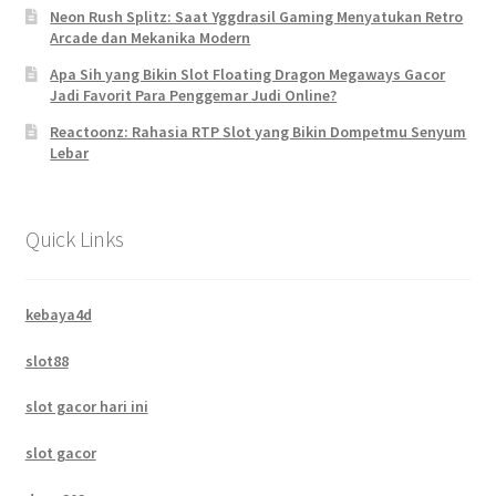
Neon Rush Splitz: Saat Yggdrasil Gaming Menyatukan Retro
Arcade dan Mekanika Modern
Apa Sih yang Bikin Slot Floating Dragon Megaways Gacor
Jadi Favorit Para Penggemar Judi Online?
Reactoonz: Rahasia RTP Slot yang Bikin Dompetmu Senyum
Lebar
Quick Links
kebaya4d
slot88
slot gacor hari ini
slot gacor