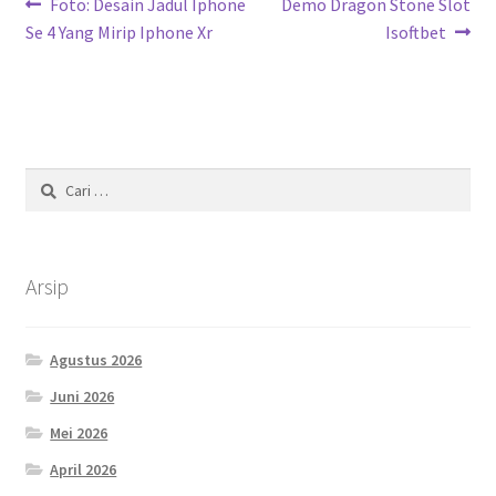
Navigasi
Previous
Next
Foto: Desain Jadul Iphone
Demo Dragon Stone Slot
post:
post:
Se 4 Yang Mirip Iphone Xr
Isoftbet
pos
Cari
untuk:
Arsip
Agustus 2026
Juni 2026
Mei 2026
April 2026