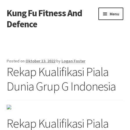
Kung Fu Fitness And
Skip
Skip
Menu
to
to
Defence
navigation
content
Beranda
About us
Posted on
Oktober 13, 2022
by
Logan Foster
Rekap Kualifikasi Piala
Contact us
Dunia Grup G Indonesia
Privacy Policy
Rekap Kualifikasi Piala