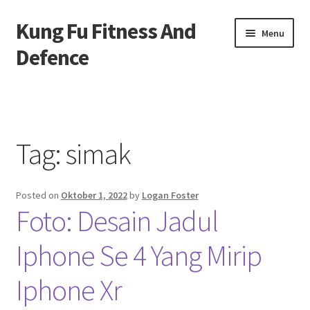
Kung Fu Fitness And
Skip
Skip
Menu
to
to
Defence
navigation
content
Beranda
About us
Tag:
simak
Contact us
Posted on
Oktober 1, 2022
by
Logan Foster
Privacy Policy
Foto: Desain Jadul
Iphone Se 4 Yang Mirip
Iphone Xr