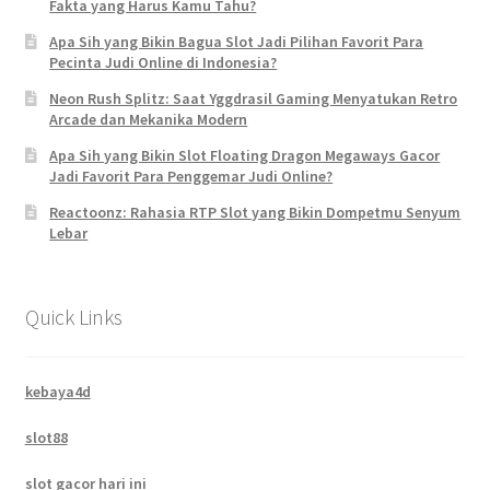
Fakta yang Harus Kamu Tahu?
Apa Sih yang Bikin Bagua Slot Jadi Pilihan Favorit Para
Pecinta Judi Online di Indonesia?
Neon Rush Splitz: Saat Yggdrasil Gaming Menyatukan Retro
Arcade dan Mekanika Modern
Apa Sih yang Bikin Slot Floating Dragon Megaways Gacor
Jadi Favorit Para Penggemar Judi Online?
Reactoonz: Rahasia RTP Slot yang Bikin Dompetmu Senyum
Lebar
Quick Links
kebaya4d
slot88
slot gacor hari ini