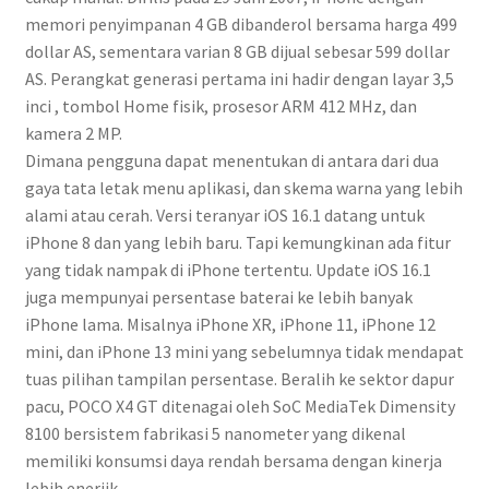
memori penyimpanan 4 GB dibanderol bersama harga 499
dollar AS, sementara varian 8 GB dijual sebesar 599 dollar
AS. Perangkat generasi pertama ini hadir dengan layar 3,5
inci , tombol Home fisik, prosesor ARM 412 MHz, dan
kamera 2 MP.
Dimana pengguna dapat menentukan di antara dari dua
gaya tata letak menu aplikasi, dan skema warna yang lebih
alami atau cerah. Versi teranyar iOS 16.1 datang untuk
iPhone 8 dan yang lebih baru. Tapi kemungkinan ada fitur
yang tidak nampak di iPhone tertentu. Update iOS 16.1
juga mempunyai persentase baterai ke lebih banyak
iPhone lama. Misalnya iPhone XR, iPhone 11, iPhone 12
mini, dan iPhone 13 mini yang sebelumnya tidak mendapat
tuas pilihan tampilan persentase. Beralih ke sektor dapur
pacu, POCO X4 GT ditenagai oleh SoC MediaTek Dimensity
8100 bersistem fabrikasi 5 nanometer yang dikenal
memiliki konsumsi daya rendah bersama dengan kinerja
lebih enerjik.