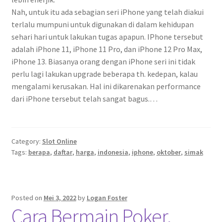
Nah, untuk itu ada sebagian seri iPhone yang telah diakui
terlalu mumpuni untuk digunakan di dalam kehidupan
sehari hari untuk lakukan tugas apapun. IPhone tersebut
adalah iPhone 11, iPhone 11 Pro, dan iPhone 12 Pro Max,
iPhone 13. Biasanya orang dengan iPhone seri ini tidak
perlu lagi lakukan upgrade beberapa th. kedepan, kalau
mengalami kerusakan. Hal ini dikarenakan performance
dari iPhone tersebut telah sangat bagus.…
Category:
Slot Online
Tags:
berapa
,
daftar
,
harga
,
indonesia
,
iphone
,
oktober
,
simak
Posted on
Mei 3, 2022
by
Logan Foster
Cara Bermain Poker,