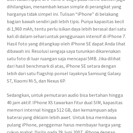
dihilangkan, menambah kesan simple di perangkat yang
harganya tidak simpel ini. Tulisan “iPhone” di belakang
bagian bawah sendiri jadi lebih tipis. Punya kapasitas kecil
di 1,960 mAh, tentu perlu isikan daya lebih berasal dari satu
kali di dalam sehari untuk penggunaan intensif di iPhone 7.
Hasil foto yang ditangkap oleh iPhone SE dapat Anda lihat
dibawah ini. Resolusi sengaja saya turunkan dikarenakan
satu foto di luar ruangan saja mencapai 5MB. Jika dilihat
dari hasil benchmark di atas, iPhone SE setara dengan
lebih dari satu flagship ponsel layaknya Samsung Galaxy
S7, Xiaomi Mi 5, dan Nexus 6P.
Sedangkan, untuk pemutaran audio bisa bertahan hingga
40 jam aktif. IPhone XS tawarkan fitur dual SIM, kapasitas
memori internal hingga 512 GB, dan kemampuan adya
baterai yang diklaim lebih awet. Untuk bisa membawa
pulang iPhone, penggemar harus membayar harga yang
cukup mahal. Dirilis pada 29 Juni 2007, iPhone dengan