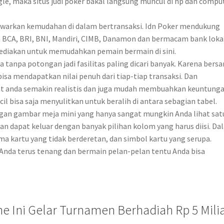
gle, maka situs judi poker bakal langsung muncul di hp dan compu
awarkan kemudahan di dalam bertransaksi. Idn Poker mendukung
ya BCA, BRI, BNI, Mandiri, CIMB, Danamon dan bermacam bank loka
sediakan untuk memudahkan pemain bermain di sini.
sa tanpa potongan jadi fasilitas paling dicari banyak. Karena bers
sa mendapatkan nilai penuh dari tiap-tiap transaksi. Dan
t anda semakin realistis dan juga mudah membuahkan keuntunga
il bisa saja menyulitkan untuk beralih di antara sebagian tabel.
gan gambar meja mini yang hanya sangat mungkin Anda lihat sat
n dapat keluar dengan banyak pilihan kolom yang harus diisi. Da
 kartu yang tidak berderetan, dan simbol kartu yang serupa.
 Anda terus tenang dan bermain pelan-pelan tentu Anda bisa
e Ini Gelar Turnamen Berhadiah Rp 5 Mili