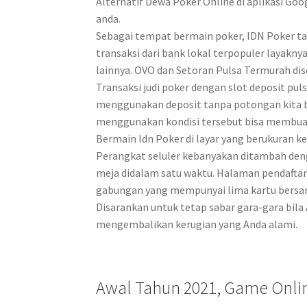
Alternatif Dewa Poker Online di aplikasi Goo
anda.
Sebagai tempat bermain poker, IDN Poker t
transaksi dari bank lokal terpopuler layakn
lainnya. OVO dan Setoran Pulsa Termurah di
Transaksi judi poker dengan slot deposit pul
menggunakan deposit tanpa potongan kita bi
menggunakan kondisi tersebut bisa membua
Bermain Idn Poker di layar yang berukuran kec
Perangkat seluler kebanyakan ditambah den
meja didalam satu waktu. Halaman pendaftara
gabungan yang mempunyai lima kartu bersama
Disarankan untuk tetap sabar gara-gara bila
mengembalikan kerugian yang Anda alami.
Awal Tahun 2021, Game Onlin