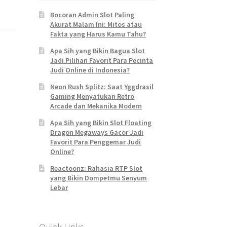
Bocoran Admin Slot Paling
Akurat Malam Ini: Mitos atau
Fakta yang Harus Kamu Tahu?
Apa Sih yang Bikin Bagua Slot
Jadi Pilihan Favorit Para Pecinta
Judi Online di Indonesia?
Neon Rush Splitz: Saat Yggdrasil
Gaming Menyatukan Retro
Arcade dan Mekanika Modern
Apa Sih yang Bikin Slot Floating
Dragon Megaways Gacor Jadi
Favorit Para Penggemar Judi
Online?
Reactoonz: Rahasia RTP Slot
yang Bikin Dompetmu Senyum
Lebar
Quick Links