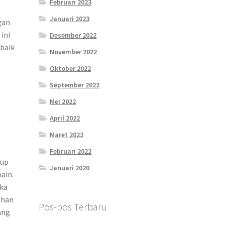
Februari 2023
Januari 2023
gan
ini
Desember 2022
baik
November 2022
Oktober 2022
September 2022
Mei 2022
April 2022
Maret 2022
h
Februari 2022
tup
Januari 2020
ain.
eka
uhan
Pos-pos Terbaru
ang