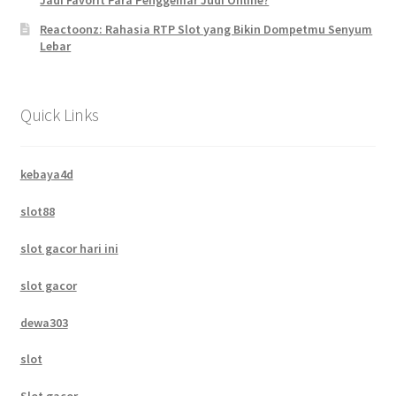
Reactoonz: Rahasia RTP Slot yang Bikin Dompetmu Senyum
Lebar
Quick Links
kebaya4d
slot88
slot gacor hari ini
slot gacor
dewa303
slot