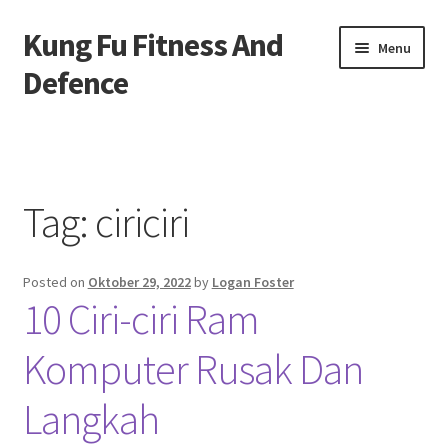
Kung Fu Fitness And
Skip
Skip
Menu
to
to
Defence
navigation
content
Beranda
About us
Tag:
ciriciri
Contact us
Posted on
Oktober 29, 2022
by
Logan Foster
Privacy Policy
10 Ciri-ciri Ram
Komputer Rusak Dan
Langkah