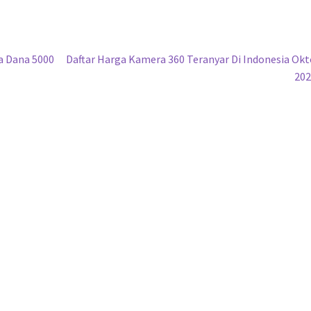
Next
ia Dana 5000
Daftar Harga Kamera 360 Teranyar Di Indonesia Ok
post:
202