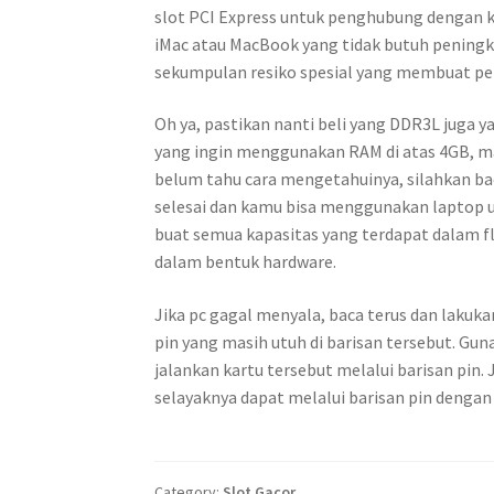
slot PCI Express untuk penghubung dengan ka
iMac atau MacBook yang tidak butuh peningk
sekumpulan resiko spesial yang membuat pe
Oh ya, pastikan nanti beli yang DDR3L juga y
yang ingin menggunakan RAM di atas 4GB, ma
belum tahu cara mengetahuinya, silahkan b
selesai dan kamu bisa menggunakan laptop un
buat semua kapasitas yang terdapat dalam 
dalam bentuk hardware.
Jika pc gagal menyala, baca terus dan lakuk
pin yang masih utuh di barisan tersebut. Gun
jalankan kartu tersebut melalui barisan pin. 
selayaknya dapat melalui barisan pin denga
Category:
Slot Gacor