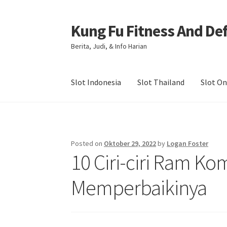
Kung Fu Fitness And De
Skip
Skip
to
to
Berita, Judi, & Info Harian
navigation
content
Slot Indonesia
Slot Thailand
Slot On
Beranda
About us
Contact us
Privacy Policy
Posted on
Oktober 29, 2022
by
Logan Foster
10 Ciri-ciri Ram K
Memperbaikinya