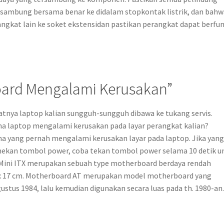
tersambung bersama benar ke didalam stopkontak listrik, dan bahw
ngkat lain ke soket ekstensidan pastikan perangkat dapat berfun
board Mengalami Kerusakan”
atnya laptop kalian sungguh-sungguh dibawa ke tukang servis.
na laptop mengalami kerusakan pada layar perangkat kalian?
na yang pernah mengalami kerusakan layar pada laptop. Jika yan
nekan tombol power, coba tekan tombol power selama 10 detik u
 Mini ITX merupakan sebuah type motherboard berdaya rendah
7 x 17 cm. Motherboard AT merupakan model motherboard yang
ustus 1984, lalu kemudian digunakan secara luas pada th. 1980-an