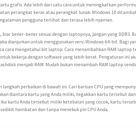
rtu grafis. Ada lebih dari satu cara untuk meningkatkan perform
atan perangkat keras atau perangkat lunak. Windows 10 ditamba
ngalaman pengguna terlihat dan terasa lebih nyaman.
a, biar bener-bener sesuai dengan laptopnya, jangan yang DDR3. B
ka dianjurkan untuk menggunakan versi Windows 64-bit. Bagi ya
aca cara mengetahui bit laptop. Cara menambahkan RAM laptop t
tuk bekerja dengan software yang lebih berat. Pengaturan ini a
flashdisk menjadi RAM. Mudah bukan menambah RAM laptop sendiri
an langkah perbaikan di bawah ini. Cari barisan CPU yang mempuny
akan diantara kartu yang Anda miliki, tegakkan kartu tersebut dan
Jika kartu Anda tersebut miliki ketebalan yang cocok, kartu terse
n sedikit hambatan dan tanpa menekuk pin CPU Anda.