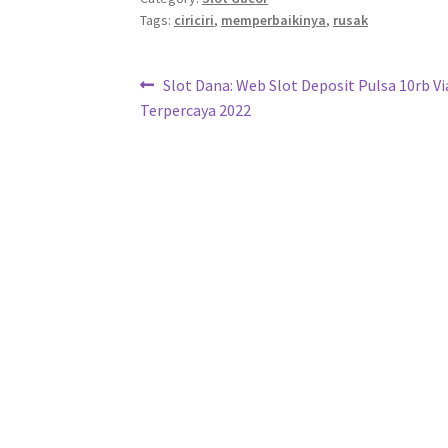
Tags:
ciriciri
,
memperbaikinya
,
rusak
Navigasi
Previous
Slot Dana: Web Slot Deposit Pulsa 10rb V
post:
Terpercaya 2022
pos