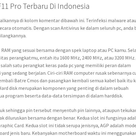
11 Pro Terbaru Di Indonesia
galkannya di kolom komentar dibawah ini. Terinfeksi malware ata
ecara otomatis. Dengan scan Antivirus ke dalam seluruh pc, anda 
ilangkannya.
e RAM yang sesuai bersama dengan spek laptop atau PC kamu. Sel
litas perangkatmu, entah itu 1600 MHz, 2400 MHz, atau 3200 MHz.
lah satu perangkat keras pada pc yang memiliki peran dalam
yang sedang berjalan. Ciri-ciri RAM computer rusak sebenarnya c
Kembali Batre Cmos dan pasangkan kembali semua kabel baik itu 
 Hard disk merupakan komponen yang penting di dalam sebuah
ua program beserta data-data tersimpan di dalam harddisk.
uk sehingga pin tersebut menyentuh pin lainnya, ataupun tekuka
ak diluruskan bersama dengan benar. Kedua slot ini fungsinya ada
aphic Card. Kedua slot ini tidak serupa jenisnya, AGP adalah mod
board jenis baru. Kebanyakan motherboard waktu ini menggunaka