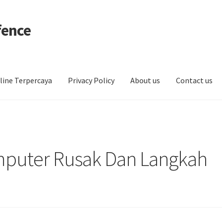
fence
line Terpercaya
Privacy Policy
About us
Contact us
omputer Rusak Dan Langkah