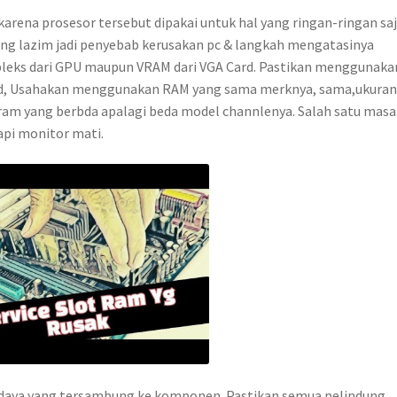
rena prosesor tersebut dipakai untuk hal yang ringan-ringan saj
ng lazim jadi penyebab kerusakan pc & langkah mengatasinya
leks dari GPU maupun VRAM dari VGA Card. Pastikan menggunaka
d, Usahakan menggunakan RAM yang sama merknya, sama,ukuran
am yang berbda apalagi beda model channlenya. Salah satu masa
tapi monitor mati.
l daya yang tersambung ke komponen. Pastikan semua pelindung