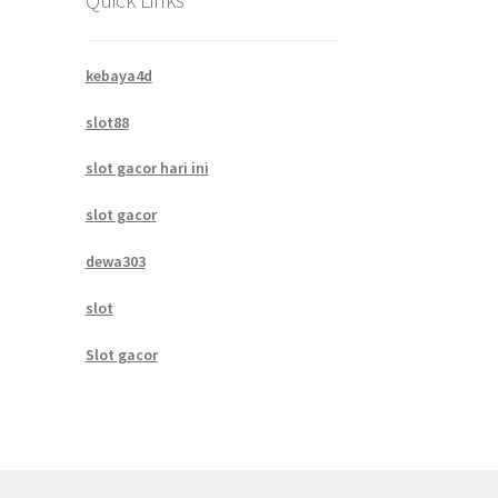
kebaya4d
slot88
slot gacor hari ini
slot gacor
dewa303
slot
Slot gacor