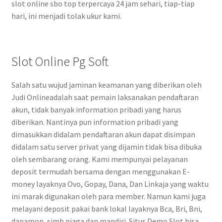
slot online sbo top terpercaya 24 jam sehari, tiap-tiap
hari, ini menjadi tolak ukur kami.
Slot Online Pg Soft
Salah satu wujud jaminan keamanan yang diberikan oleh
Judi Onlineadalah saat pemain laksanakan pendaftaran
akun, tidak banyak information pribadi yang harus
diberikan. Nantinya pun information pribadi yang
dimasukkan didalam pendaftaran akun dapat disimpan
didalam satu server privat yang dijamin tidak bisa dibuka
oleh sembarang orang. Kami mempunyai pelayanan
deposit termudah bersama dengan menggunakan E-
money layaknya Ovo, Gopay, Dana, Dan Linkaja yang waktu
ini marak digunakan oleh para member. Namun kami juga
melayani deposit pakai bank lokal layaknya Bca, Bri, Bni,
danamon, simb niaga dan mandiri. Situs Demo Slot bisa