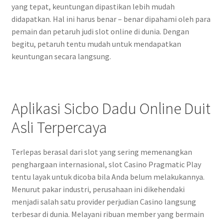
yang tepat, keuntungan dipastikan lebih mudah
didapatkan. Hal ini harus benar – benar dipahami oleh para
pemain dan petaruh judi slot online di dunia. Dengan
begitu, petaruh tentu mudah untuk mendapatkan
keuntungan secara langsung.
Aplikasi Sicbo Dadu Online Duit
Asli Terpercaya
Terlepas berasal dari slot yang sering memenangkan
penghargaan internasional, slot Casino Pragmatic Play
tentu layak untuk dicoba bila Anda belum melakukannya.
Menurut pakar industri, perusahaan ini dikehendaki
menjadi salah satu provider perjudian Casino langsung
terbesar di dunia. Melayani ribuan member yang bermain