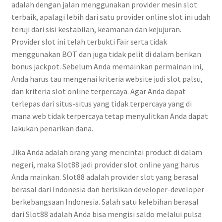
adalah dengan jalan menggunakan provider mesin slot
terbaik, apalagi lebih dari satu provider online slot ini udah
teruji dari sisi kestabilan, keamanan dan kejujuran.
Provider slot ini telah terbukti Fair serta tidak
menggunakan BOT dan juga tidak pelit di dalam berikan
bonus jackpot. Sebelum Anda memainkan permainan ini,
Anda harus tau mengenai kriteria website judi slot palsu,
dan kriteria slot online terpercaya. Agar Anda dapat
terlepas dari situs-situs yang tidak terpercaya yang di
mana web tidak terpercaya tetap menyulitkan Anda dapat
lakukan penarikan dana.
Jika Anda adalah orang yang mencintai product di dalam
negeri, maka Slot88 jadi provider slot online yang harus
Anda mainkan. Slot88 adalah provider slot yang berasal
berasal dari Indonesia dan berisikan developer-developer
berkebangsaan Indonesia. Salah satu kelebihan berasal
dari Slot88 adalah Anda bisa mengisi saldo melalui pulsa