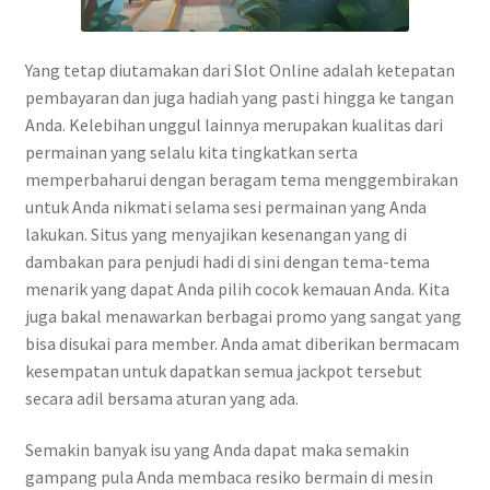
Yang tetap diutamakan dari Slot Online adalah ketepatan
pembayaran dan juga hadiah yang pasti hingga ke tangan
Anda. Kelebihan unggul lainnya merupakan kualitas dari
permainan yang selalu kita tingkatkan serta
memperbaharui dengan beragam tema menggembirakan
untuk Anda nikmati selama sesi permainan yang Anda
lakukan. Situs yang menyajikan kesenangan yang di
dambakan para penjudi hadi di sini dengan tema-tema
menarik yang dapat Anda pilih cocok kemauan Anda. Kita
juga bakal menawarkan berbagai promo yang sangat yang
bisa disukai para member. Anda amat diberikan bermacam
kesempatan untuk dapatkan semua jackpot tersebut
secara adil bersama aturan yang ada.
Semakin banyak isu yang Anda dapat maka semakin
gampang pula Anda membaca resiko bermain di mesin