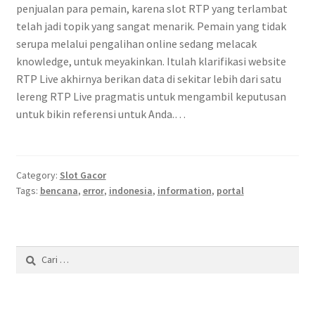
penjualan para pemain, karena slot RTP yang terlambat
telah jadi topik yang sangat menarik. Pemain yang tidak
serupa melalui pengalihan online sedang melacak
knowledge, untuk meyakinkan. Itulah klarifikasi website
RTP Live akhirnya berikan data di sekitar lebih dari satu
lereng RTP Live pragmatis untuk mengambil keputusan
untuk bikin referensi untuk Anda.…
Category:
Slot Gacor
Tags:
bencana
,
error
,
indonesia
,
information
,
portal
Cari
untuk: