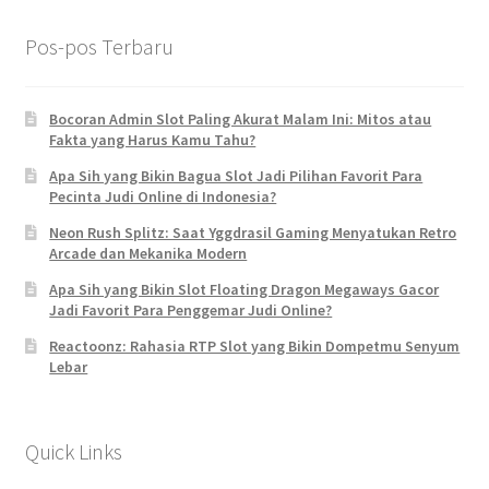
Pos-pos Terbaru
Bocoran Admin Slot Paling Akurat Malam Ini: Mitos atau
Fakta yang Harus Kamu Tahu?
Apa Sih yang Bikin Bagua Slot Jadi Pilihan Favorit Para
Pecinta Judi Online di Indonesia?
Neon Rush Splitz: Saat Yggdrasil Gaming Menyatukan Retro
Arcade dan Mekanika Modern
Apa Sih yang Bikin Slot Floating Dragon Megaways Gacor
Jadi Favorit Para Penggemar Judi Online?
Reactoonz: Rahasia RTP Slot yang Bikin Dompetmu Senyum
Lebar
Quick Links