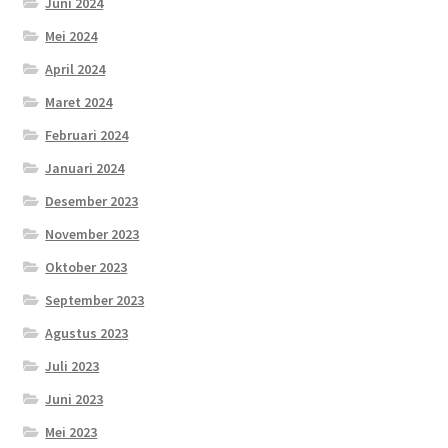
Juni 2024
Mei 2024
April 2024
Maret 2024
Februari 2024
Januari 2024
Desember 2023
November 2023
Oktober 2023
September 2023
Agustus 2023
Juli 2023
Juni 2023
Mei 2023