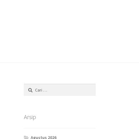
Cari
untuk:
Arsip
Agustus 2026