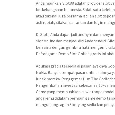
Anda mainkan. Slot88 adalah provider slot ya
berkebangsaan Indonesia. Salah satu kelebiha
atau dikenal juga bersama istilah slot depo
asli rupiah, silakan daftarkan dan login men
Di Slot , Anda dapat jadi anonym dan menya
slot online dan menjadi diri Anda sendiri. Bi
bersama dengan gembira hati mengemukakan 
Daftar game Demo Slot Online gratis ini abdi 
Aplikasi gratis tersedia di pasar layaknya Go
Nokia. Banyak tempat pasar online lainnya
lunak mereka. Penggemar film The Godfather 
Pengembalian investasi sebesar 98,10% menar
Game yang membuahkan duwit tanpa modal ini
anda jemu didalam bermain game demo terse
mengunjungi agen Slot yang sedia kan pelaya