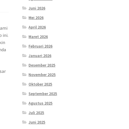
Juni 2026
Mei 2026
April 2026
kami
 ini.
Maret 2026
kin
Februari 2026
nda
Januari 2026
Desember 2025
sar
November 2025
Oktober 2025
September 2025
Agustus 2025
Juli 2025
Juni 2025