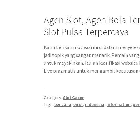
Agen Slot, Agen Bola Te
Slot Pulsa Terpercaya
Kami berikan motivasi ini di dalam menyeles
jadi topik yang sangat menarik. Pemain yang
untuk meyakinkan. Itulah klarifikasi website 
Live pragmatis untuk mengambil keputusan u
Category:
Slot Gacor
Tags:
bencana
,
error
,
indonesia
,
information
,
por