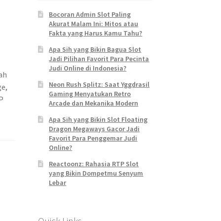
Bocoran Admin Slot Paling
Akurat Malam Ini: Mitos atau
Fakta yang Harus Kamu Tahu?
Apa Sih yang Bikin Bagua Slot
Jadi Pilihan Favorit Para Pecinta
Judi Online di Indonesia?
ah
Neon Rush Splitz: Saat Yggdrasil
ge,
Gaming Menyatukan Retro
TP
Arcade dan Mekanika Modern
Apa Sih yang Bikin Slot Floating
Dragon Megaways Gacor Jadi
Favorit Para Penggemar Judi
Online?
Reactoonz: Rahasia RTP Slot
yang Bikin Dompetmu Senyum
Lebar
Quick Links