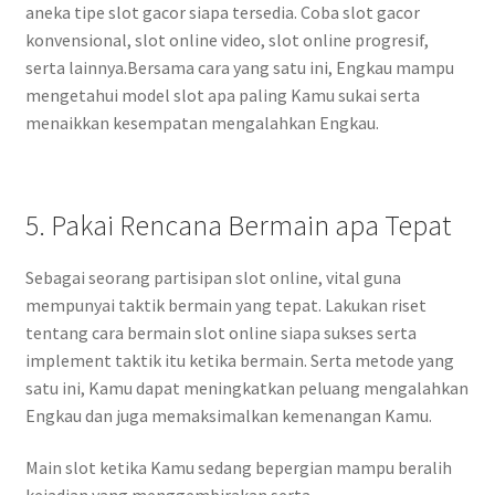
aneka tipe slot gacor siapa tersedia. Coba slot gacor
konvensional, slot online video, slot online progresif,
serta lainnya.Bersama cara yang satu ini, Engkau mampu
mengetahui model slot apa paling Kamu sukai serta
menaikkan kesempatan mengalahkan Engkau.
5. Pakai Rencana Bermain apa Tepat
Sebagai seorang partisipan slot online, vital guna
mempunyai taktik bermain yang tepat. Lakukan riset
tentang cara bermain slot online siapa sukses serta
implement taktik itu ketika bermain. Serta metode yang
satu ini, Kamu dapat meningkatkan peluang mengalahkan
Engkau dan juga memaksimalkan kemenangan Kamu.
Main slot ketika Kamu sedang bepergian mampu beralih