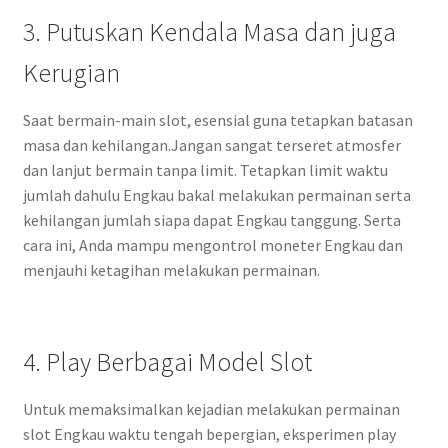
3. Putuskan Kendala Masa dan juga
Kerugian
Saat bermain-main slot, esensial guna tetapkan batasan
masa dan kehilangan.Jangan sangat terseret atmosfer
dan lanjut bermain tanpa limit. Tetapkan limit waktu
jumlah dahulu Engkau bakal melakukan permainan serta
kehilangan jumlah siapa dapat Engkau tanggung. Serta
cara ini, Anda mampu mengontrol moneter Engkau dan
menjauhi ketagihan melakukan permainan.
4. Play Berbagai Model Slot
Untuk memaksimalkan kejadian melakukan permainan
slot Engkau waktu tengah bepergian, eksperimen play