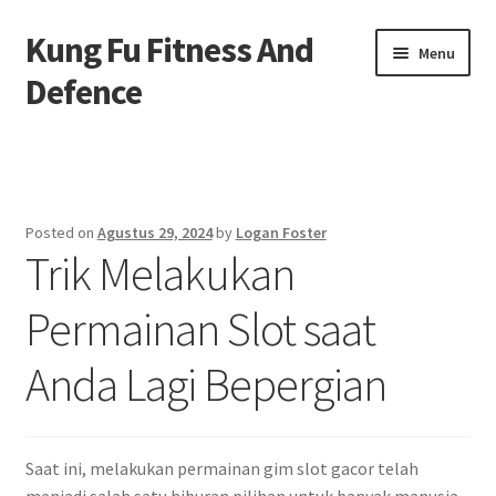
Kung Fu Fitness And
Skip
Skip
Menu
to
to
Defence
navigation
content
Beranda
About us
Posted on
Agustus 29, 2024
by
Logan Foster
Trik Melakukan
Contact us
Permainan Slot saat
Privacy Policy
Anda Lagi Bepergian
Saat ini, melakukan permainan gim slot gacor telah