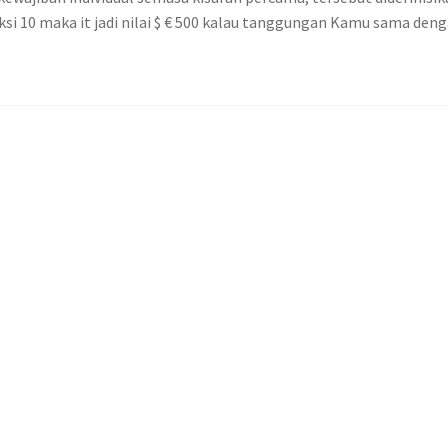
i 10 maka it jadi nilai $ € 500 kalau tanggungan Kamu sama deng