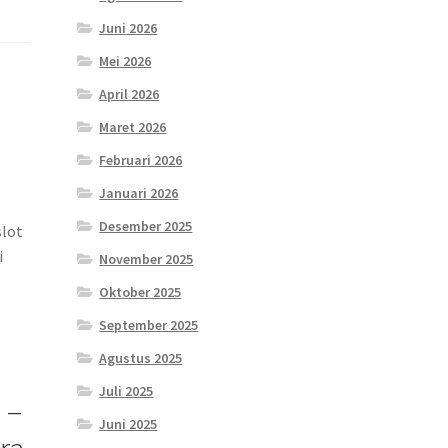
Juni 2026
Mei 2026
April 2026
Maret 2026
Februari 2026
Januari 2026
Desember 2025
slot
i
November 2025
Oktober 2025
September 2025
Agustus 2025
Juli 2025
 –
Juni 2025