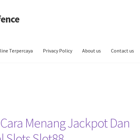
fence
line Terpercaya
Privacy Policy
About us
Contact us
– Cara Menang Jackpot Dan
l Slots Slot88