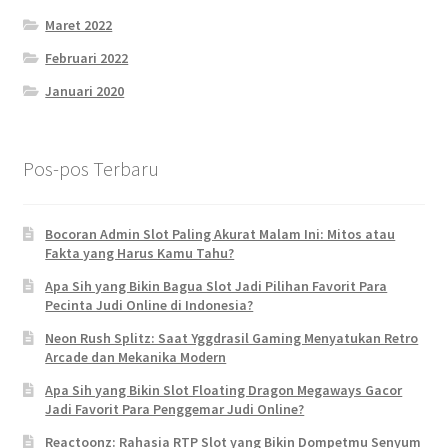
Maret 2022
Februari 2022
Januari 2020
Pos-pos Terbaru
Bocoran Admin Slot Paling Akurat Malam Ini: Mitos atau
Fakta yang Harus Kamu Tahu?
Apa Sih yang Bikin Bagua Slot Jadi Pilihan Favorit Para
Pecinta Judi Online di Indonesia?
Neon Rush Splitz: Saat Yggdrasil Gaming Menyatukan Retro
Arcade dan Mekanika Modern
Apa Sih yang Bikin Slot Floating Dragon Megaways Gacor
Jadi Favorit Para Penggemar Judi Online?
Reactoonz: Rahasia RTP Slot yang Bikin Dompetmu Senyum