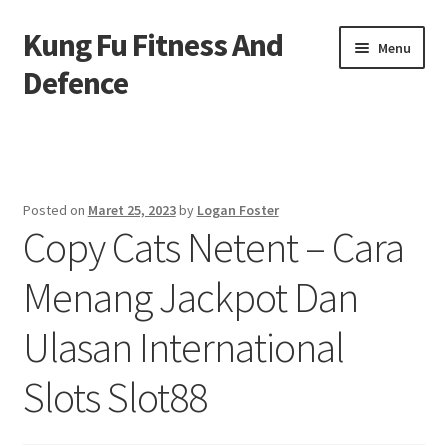
Kung Fu Fitness And
Skip
Skip
Menu
to
to
Defence
navigation
content
Beranda
About us
Posted on
Maret 25, 2023
by
Logan Foster
Copy Cats Netent – Cara
Contact us
Menang Jackpot Dan
Privacy Policy
Ulasan International
Slots Slot88