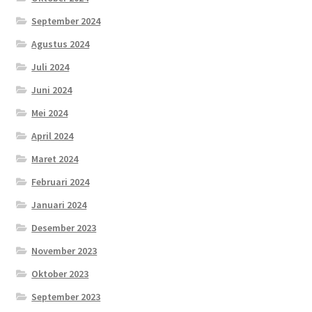
September 2024
Agustus 2024
Juli 2024
Juni 2024
Mei 2024
April 2024
Maret 2024
Februari 2024
Januari 2024
Desember 2023
November 2023
Oktober 2023
September 2023