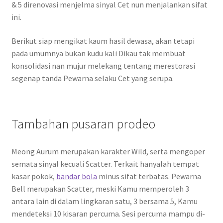
& 5 direnovasi menjelma sinyal Cet nun menjalankan sifat
ini.
Berikut siap mengikat kaum hasil dewasa, akan tetapi
pada umumnya bukan kudu kali Dikau tak membuat
konsolidasi nan mujur melekang tentang merestorasi
segenap tanda Pewarna selaku Cet yang serupa.
Tambahan pusaran prodeo
Meong Aurum merupakan karakter Wild, serta mengoper
semata sinyal kecuali Scatter. Terkait hanyalah tempat
kasar pokok,
bandar bola
minus sifat terbatas. Pewarna
Bell merupakan Scatter, meski Kamu memperoleh 3
antara lain di dalam lingkaran satu, 3 bersama 5, Kamu
mendeteksi 10 kisaran percuma. Sesi percuma mampu di-