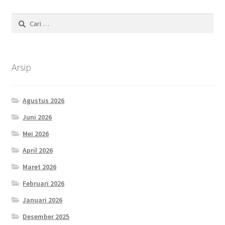
Cari
untuk:
Arsip
Agustus 2026
Juni 2026
Mei 2026
April 2026
Maret 2026
Februari 2026
Januari 2026
Desember 2025