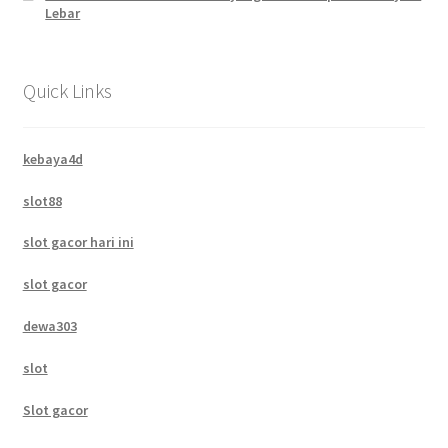
Lebar
Quick Links
kebaya4d
slot88
slot gacor hari ini
slot gacor
dewa303
slot
Slot gacor