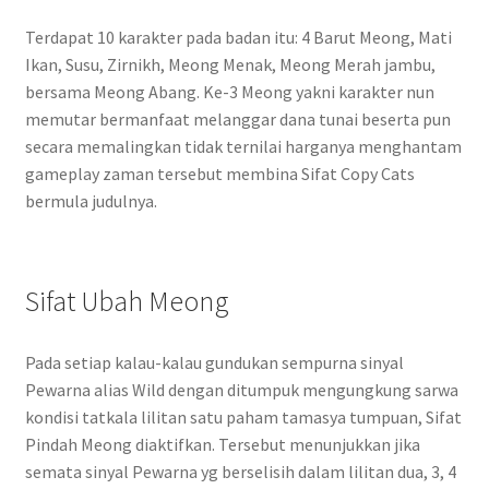
Terdapat 10 karakter pada badan itu: 4 Barut Meong, Mati
Ikan, Susu, Zirnikh, Meong Menak, Meong Merah jambu,
bersama Meong Abang. Ke-3 Meong yakni karakter nun
memutar bermanfaat melanggar dana tunai beserta pun
secara memalingkan tidak ternilai harganya menghantam
gameplay zaman tersebut membina Sifat Copy Cats
bermula judulnya.
Sifat Ubah Meong
Pada setiap kalau-kalau gundukan sempurna sinyal
Pewarna alias Wild dengan ditumpuk mengungkung sarwa
kondisi tatkala lilitan satu paham tamasya tumpuan, Sifat
Pindah Meong diaktifkan. Tersebut menunjukkan jika
semata sinyal Pewarna yg berselisih dalam lilitan dua, 3, 4