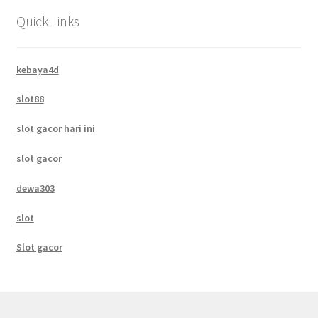
Quick Links
kebaya4d
slot88
slot gacor hari ini
slot gacor
dewa303
slot
Slot gacor