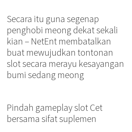
Secara itu guna segenap
penghobi meong dekat sekali
kian – NetEnt membatalkan
buat mewujudkan tontonan
slot secara merayu kesayangan
bumi sedang meong
Pindah gameplay slot Cet
bersama sifat suplemen