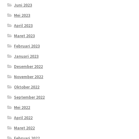
Juni 2023
Mei 2023
April 2023
Maret 2023
Februari 2023
Januari 2023
Desember 2022
November 2022
Oktober 2022
September 2022
Mei 2022
April 2022
Maret 2022
Februari 2022