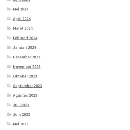
Mei 2024
April 2024
Maret 2024
Februari 2024
Januari 2024
Desember 2023
November 2023
Oktober 2023
September 2023
Agustus 2023
Juli 2023
Juni 2023
Mei 2023