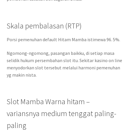
Skala pembalasan (RTP)
Porsi pemenuhan default Hitam Mamba istimewa 96. 5%.
Ngomong-ngomong, pasangan baikku, di setiap masa
selidik hukum persembahan slot itu. Sekitar kasino on line
menyodorkan slot tersebut melalui harmoni pemenuhan
yg makin nista.
Slot Mamba Warna hitam –
variansnya medium tenggat paling-
paling