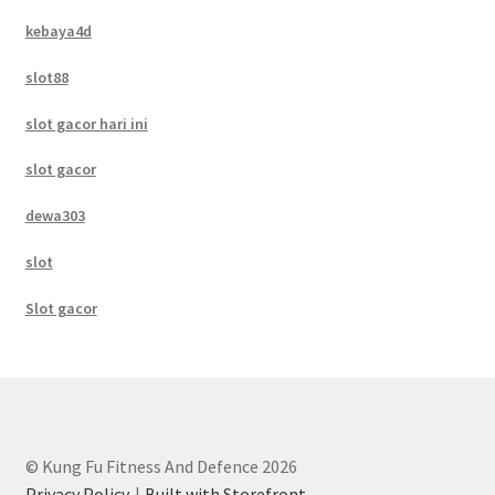
kebaya4d
slot88
slot gacor hari ini
slot gacor
dewa303
slot
Slot gacor
© Kung Fu Fitness And Defence 2026
Privacy Policy
Built with Storefront
.