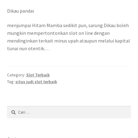
Dikau pandai
menjumpai Hitam Mamba sedikit pun, sarung Dikau boleh
mungkin mempertontonkan slot on line dengan
mendinginkan terkait minus upah ataupun melalui kapital
tunai nun otentik.…
Category:
Slot Terbaik
Tag:
situs judi slot terbaik
Cari
untuk: