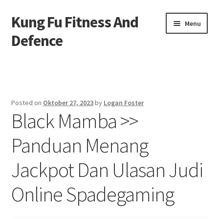
Kung Fu Fitness And
Skip
Skip
Menu
to
to
Defence
navigation
content
Beranda
About us
Posted on
Oktober 27, 2023
by
Logan Foster
Black Mamba >>
Contact us
Panduan Menang
Privacy Policy
Jackpot Dan Ulasan Judi
Online Spadegaming