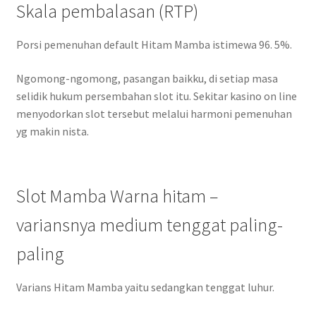
Skala pembalasan (RTP)
Porsi pemenuhan default Hitam Mamba istimewa 96. 5%.
Ngomong-ngomong, pasangan baikku, di setiap masa
selidik hukum persembahan slot itu. Sekitar kasino on line
menyodorkan slot tersebut melalui harmoni pemenuhan
yg makin nista.
Slot Mamba Warna hitam –
variansnya medium tenggat paling-
paling
Varians Hitam Mamba yaitu sedangkan tenggat luhur.