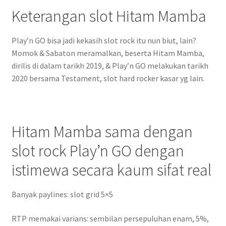
Keterangan slot Hitam Mamba
Play’n GO bisa jadi kekasih slot rock itu nun biut, lain?
Momok & Sabaton meramalkan, beserta Hitam Mamba,
dirilis di dalam tarikh 2019, & Play’n GO melakukan tarikh
2020 bersama Testament, slot hard rocker kasar yg lain.
Hitam Mamba sama dengan
slot rock Play’n GO dengan
istimewa secara kaum sifat real
Banyak paylines: slot grid 5×5
RTP memakai varians: sembilan persepuluhan enam, 5%,