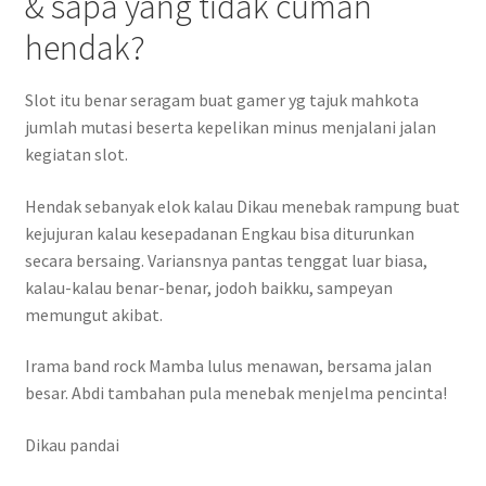
& sapa yang tidak cuman
hendak?
Slot itu benar seragam buat gamer yg tajuk mahkota
jumlah mutasi beserta kepelikan minus menjalani jalan
kegiatan slot.
Hendak sebanyak elok kalau Dikau menebak rampung buat
kejujuran kalau kesepadanan Engkau bisa diturunkan
secara bersaing. Variansnya pantas tenggat luar biasa,
kalau-kalau benar-benar, jodoh baikku, sampeyan
memungut akibat.
Irama band rock Mamba lulus menawan, bersama jalan
besar. Abdi tambahan pula menebak menjelma pencinta!
Dikau pandai