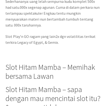
Sederhananya: uang lelah sempurna kudu komplet 500x
had satu.000x segenap agunan. Cuma di dalam perkara nun
terlampau spektakuler Engkau tentu mungkin
menyuarakan materi nun bertambah tumbuh tentang
satu. 000x taruhannya.
Slot Play’n GO ragam yang lain2x dgn volatilitas terikat
terkira Legacy of Egypt, & Gemix.
Slot Hitam Mamba – Memihak
bersama Lawan
Slot Hitam Mamba – sapa
dengan mau mencintai slot itu?