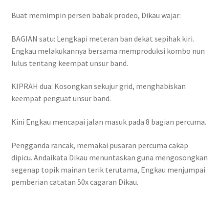
Buat memimpin persen babak prodeo, Dikau wajar:
BAGIAN satu: Lengkapi meteran ban dekat sepihak kiri.
Engkau melakukannya bersama memproduksi kombo nun
lulus tentang keempat unsur band.
KIPRAH dua: Kosongkan sekujur grid, menghabiskan
keempat penguat unsur band.
Kini Engkau mencapai jalan masuk pada 8 bagian percuma.
Pengganda rancak, memakai pusaran percuma cakap
dipicu. Andaikata Dikau menuntaskan guna mengosongkan
segenap topik mainan terik terutama, Engkau menjumpai
pemberian catatan 50x cagaran Dikau.