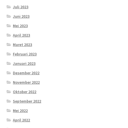
Juli 2023
Juni 2023
Mei 2023
April 2023
Maret 2023
Februari 2023
Januari 2023
Desember 2022
November 2022
Oktober 2022
September 2022
Mei 2022
April 2022