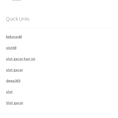
Quick Links
kebaya4d
slot88
slot gacor hari ini
slot gacor
dewa303
slot
Slot gacor