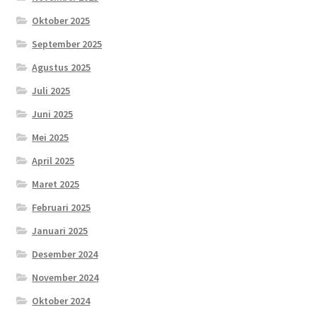
Oktober 2025
September 2025
Agustus 2025
Juli 2025
Juni 2025
Mei 2025
April 2025
Maret 2025
Februari 2025
Januari 2025
Desember 2024
November 2024
Oktober 2024