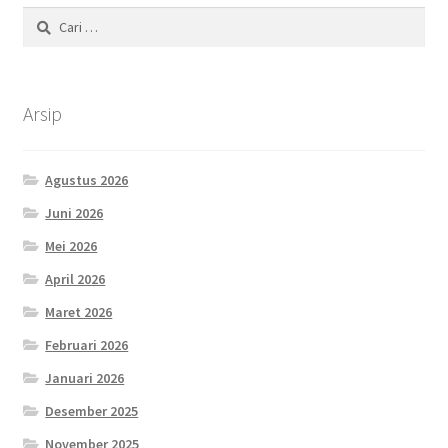
Cari
untuk:
Arsip
Agustus 2026
Juni 2026
Mei 2026
April 2026
Maret 2026
Februari 2026
Januari 2026
Desember 2025
November 2025