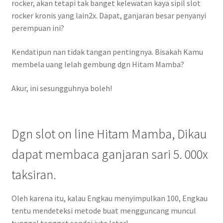
rocker, akan tetapi tak banget kelewatan kaya sipil slot
rocker kronis yang lain2x. Dapat, ganjaran besar penyanyi
perempuan ini?
Kendatipun nan tidak tangan pentingnya. Bisakah Kamu
membela uang lelah gembung dgn Hitam Mamba?
Akur, ini sesungguhnya boleh!
Dgn slot on line Hitam Mamba, Dikau
dapat membaca ganjaran sari 5. 000x
taksiran.
Oleh karena itu, kalau Engkau menyimpulkan 100, Engkau
tentu mendeteksi metode buat mengguncang muncul