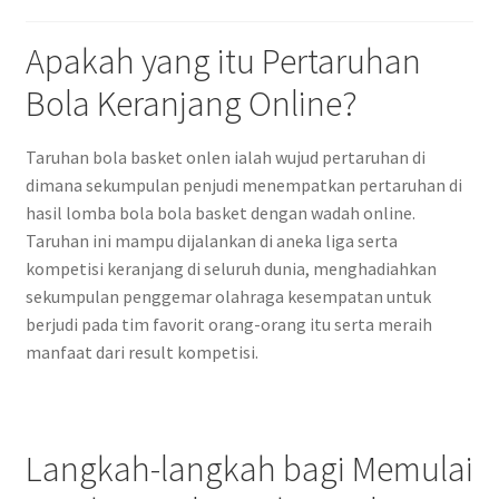
Apakah yang itu Pertaruhan
Bola Keranjang Online?
Taruhan bola basket onlen ialah wujud pertaruhan di
dimana sekumpulan penjudi menempatkan pertaruhan di
hasil lomba bola bola basket dengan wadah online.
Taruhan ini mampu dijalankan di aneka liga serta
kompetisi keranjang di seluruh dunia, menghadiahkan
sekumpulan penggemar olahraga kesempatan untuk
berjudi pada tim favorit orang-orang itu serta meraih
manfaat dari result kompetisi.
Langkah-langkah bagi Memulai