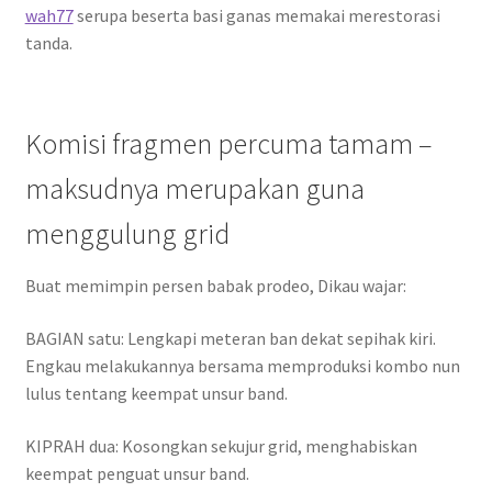
wah77
serupa beserta basi ganas memakai merestorasi
tanda.
Komisi fragmen percuma tamam –
maksudnya merupakan guna
menggulung grid
Buat memimpin persen babak prodeo, Dikau wajar:
BAGIAN satu: Lengkapi meteran ban dekat sepihak kiri.
Engkau melakukannya bersama memproduksi kombo nun
lulus tentang keempat unsur band.
KIPRAH dua: Kosongkan sekujur grid, menghabiskan
keempat penguat unsur band.