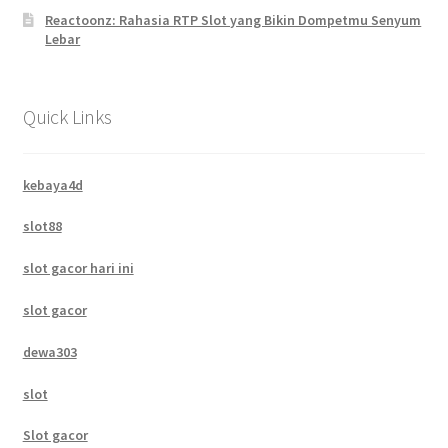
Reactoonz: Rahasia RTP Slot yang Bikin Dompetmu Senyum
Lebar
Quick Links
kebaya4d
slot88
slot gacor hari ini
slot gacor
dewa303
slot
Slot gacor