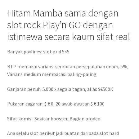
Hitam Mamba sama dengan
slot rock Play’n GO dengan
istimewa secara kaum sifat real
Banyak paylines: slot grid 5×5
RTP memakai varians: sembilan persepuluhan enam, 5%,
Varians medium membatasi paling-paling
Ganjaran penuh: 5.000 x segala tagan, alias $€500K
Putaran cagaran: $ € 0, 20 awut-awutan $ € 100
Sifat komisi: Sekitar booster, Bagian prodeo
Ana selalu slot berikut jadi buatan daripada slot hard