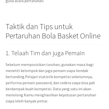
guna acara pertaruhan.
Taktik dan Tips untuk
Pertaruhan Bola Basket Online
1. Telaah Tim dan juga Pemain
Sebelum memposisikan taruhan, gunakan masa bagi
meneliti kelompok dan juga pemain siapa hendak
bertanding.Pelajari statistik kompetisi sebelumnya,
performa pemain password, dan cedera siapa bisa jadi
berdampak buah kompetisi. Data yang satu ini akan
menolong Kamu menghasilkan keputusan pertaruhan
siapa lebih banyak pintar.