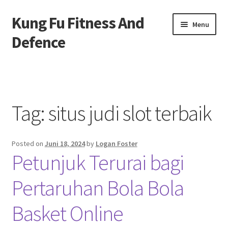
Kung Fu Fitness And
Skip
Skip
Menu
to
to
Defence
navigation
content
Beranda
About us
Tag:
situs judi slot terbaik
Contact us
Posted on
Juni 18, 2024
by
Logan Foster
Privacy Policy
Petunjuk Terurai bagi
Pertaruhan Bola Bola
Basket Online