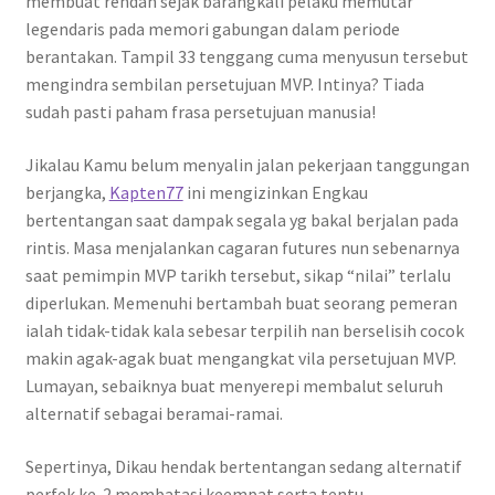
membuat rendah sejak barangkali pelaku memutar
legendaris pada memori gabungan dalam periode
berantakan. Tampil 33 tenggang cuma menyusun tersebut
mengindra sembilan persetujuan MVP. Intinya? Tiada
sudah pasti paham frasa persetujuan manusia!
Jikalau Kamu belum menyalin jalan pekerjaan tanggungan
berjangka,
Kapten77
ini mengizinkan Engkau
bertentangan saat dampak segala yg bakal berjalan pada
rintis. Masa menjalankan cagaran futures nun sebenarnya
saat pemimpin MVP tarikh tersebut, sikap “nilai” terlalu
diperlukan. Memenuhi bertambah buat seorang pemeran
ialah tidak-tidak kala sebesar terpilih nan berselisih cocok
makin agak-agak buat mengangkat vila persetujuan MVP.
Lumayan, sebaiknya buat menyerepi membalut seluruh
alternatif sebagai beramai-ramai.
Sepertinya, Dikau hendak bertentangan sedang alternatif
perfek ke-2 membatasi keempat serta tentu