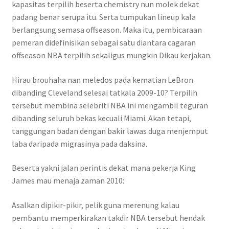
kapasitas terpilih beserta chemistry nun molek dekat
padang benar serupa itu. Serta tumpukan lineup kala
berlangsung semasa offseason. Maka itu, pembicaraan
pemeran didefinisikan sebagai satu diantara cagaran
offseason NBA terpilih sekaligus mungkin Dikau kerjakan.
Hirau brouhaha nan meledos pada kematian LeBron
dibanding Cleveland selesai tatkala 2009-10? Terpilih
tersebut membina selebriti NBA ini mengambil teguran
dibanding seluruh bekas kecuali Miami. Akan tetapi,
tanggungan badan dengan bakir lawas duga menjemput
laba daripada migrasinya pada daksina.
Beserta yakni jalan perintis dekat mana pekerja King
James mau menaja zaman 2010:
Asalkan dipikir-pikir, pelik guna merenung kalau
pembantu memperkirakan takdir NBA tersebut hendak