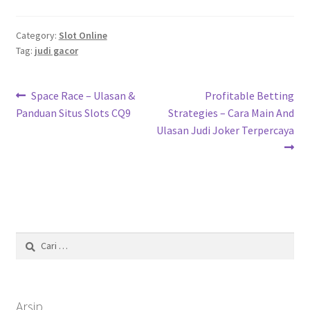
Category:
Slot Online
Tag:
judi gacor
Navigasi
Previous
Next
Space Race – Ulasan &
Profitable Betting
post:
post:
Panduan Situs Slots CQ9
Strategies – Cara Main And
pos
Ulasan Judi Joker Terpercaya
Cari
untuk:
Arsip