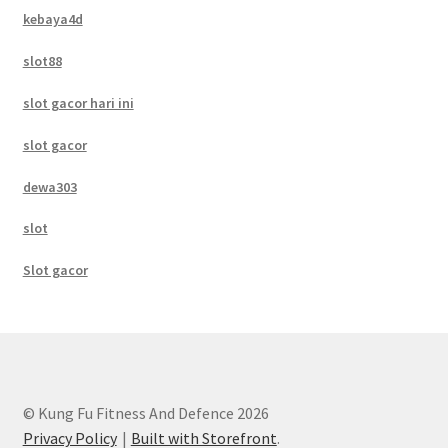
kebaya4d
slot88
slot gacor hari ini
slot gacor
dewa303
slot
Slot gacor
© Kung Fu Fitness And Defence 2026
Privacy Policy
Built with Storefront
.