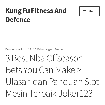
Kung Fu Fitness And
Skip
Skip
Menu
to
to
Defence
navigation
content
Beranda
About us
Posted on
April 17, 2023
by
Logan Foster
3 Best Nba Offseason
Contact us
Bets You Can Make >
Privacy Policy
Ulasan dan Panduan Slot
Mesin Terbaik Joker123