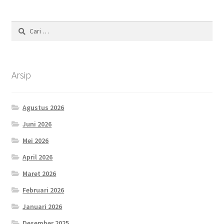
Cari
untuk:
Arsip
Agustus 2026
Juni 2026
Mei 2026
April 2026
Maret 2026
Februari 2026
Januari 2026
Desember 2025