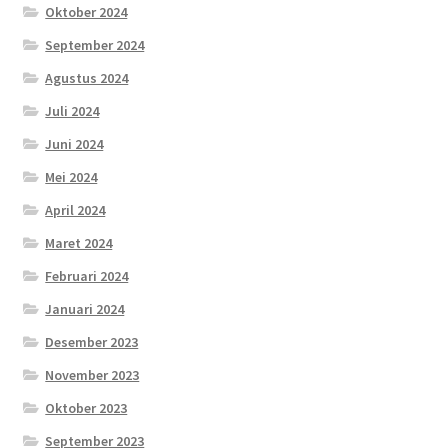
Oktober 2024
September 2024
Agustus 2024
Juli 2024
Juni 2024
Mei 2024
April 2024
Maret 2024
Februari 2024
Januari 2024
Desember 2023
November 2023
Oktober 2023
September 2023