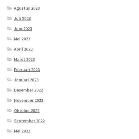
Agustus 2023
Juli 2023
Juni 2023
Mei 2023
April 2023
Maret 2023
Februari 2023
Januari 2023
Desember 2022
November 2022
Oktober 2022
September 2022
Mei 2022