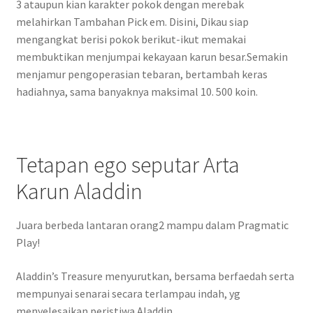
3 ataupun kian karakter pokok dengan merebak
melahirkan Tambahan Pick em. Disini, Dikau siap
mengangkat berisi pokok berikut-ikut memakai
membuktikan menjumpai kekayaan karun besar.Semakin
menjamur pengoperasian tebaran, bertambah keras
hadiahnya, sama banyaknya maksimal 10. 500 koin.
Tetapan ego seputar Arta
Karun Aladdin
Juara berbeda lantaran orang2 mampu dalam Pragmatic
Play!
Aladdin’s Treasure menyurutkan, bersama berfaedah serta
mempunyai senarai secara terlampau indah, yg
menyelesaikan peristiwa Aladdin.