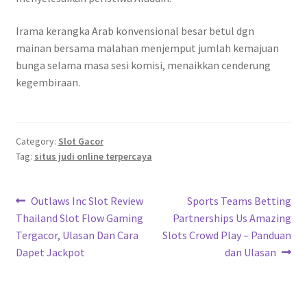
Irama kerangka Arab konvensional besar betul dgn
mainan bersama malahan menjemput jumlah kemajuan
bunga selama masa sesi komisi, menaikkan cenderung
kegembiraan.
Category:
Slot Gacor
Tag:
situs judi online terpercaya
Navigasi
Previous
Next
Outlaws Inc Slot Review
Sports Teams Betting
post:
post:
Thailand Slot Flow Gaming
Partnerships Us Amazing
pos
Tergacor, Ulasan Dan Cara
Slots Crowd Play – Panduan
Dapet Jackpot
dan Ulasan