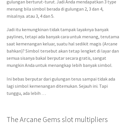
gulungan berturut-turut. Jadi Anda mendapatkan 3 type
menang bila simbol berada di gulungan 2, 3 dan 4,
misalnya. atau 3, 4 dan 5.
Jadi itu kemungkinan tidak tampak layaknya banyak
paylines, tetapi ada banyak cara untuk menang, terutama
saat kemenangan keluar, suatu hal sedikit magis (Arcane
bahkan)? Simbol tersebut akan tetap lengket di layar dan
semua sisanya bakal berputar secara gratis, sangat
mungkin Anda untuk menangkap lebih banyak simbol.
Ini bebas berputar dari gulungan terus sampai tidak ada
lagi simbol kemenangan ditemukan. Sejauh ini. Tapi
tunggu, ada lebih …
The Arcane Gems slot multipliers