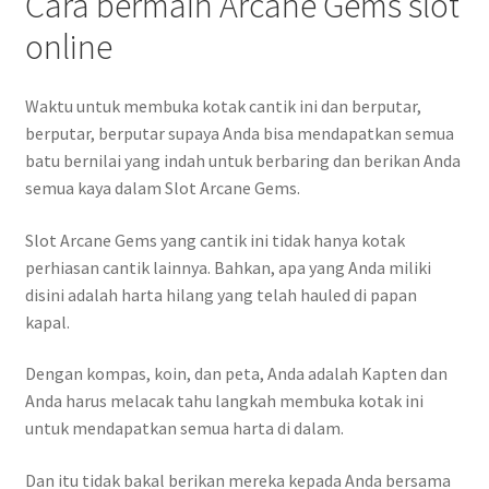
Cara bermain Arcane Gems slot
online
Waktu untuk membuka kotak cantik ini dan berputar,
berputar, berputar supaya Anda bisa mendapatkan semua
batu bernilai yang indah untuk berbaring dan berikan Anda
semua kaya dalam Slot Arcane Gems.
Slot Arcane Gems yang cantik ini tidak hanya kotak
perhiasan cantik lainnya. Bahkan, apa yang Anda miliki
disini adalah harta hilang yang telah hauled di papan
kapal.
Dengan kompas, koin, dan peta, Anda adalah Kapten dan
Anda harus melacak tahu langkah membuka kotak ini
untuk mendapatkan semua harta di dalam.
Dan itu tidak bakal berikan mereka kepada Anda bersama