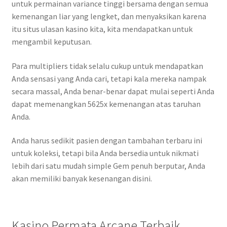
untuk permainan variance tinggi bersama dengan semua
kemenangan liar yang lengket, dan menyaksikan karena
itu situs ulasan kasino kita, kita mendapatkan untuk
mengambil keputusan.
Para multipliers tidak selalu cukup untuk mendapatkan
Anda sensasi yang Anda cari, tetapi kala mereka nampak
secara massal, Anda benar-benar dapat mulai seperti Anda
dapat memenangkan 5625x kemenangan atas taruhan
Anda.
Anda harus sedikit pasien dengan tambahan terbaru ini
untuk koleksi, tetapi bila Anda bersedia untuk nikmati
lebih dari satu mudah simple Gem penuh berputar, Anda
akan memiliki banyak kesenangan disini.
Kasino Permata Arcane Terbaik