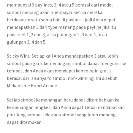
mempunyai 9 paylines, 3, 4 atau 5 berasal dari model
simbol menang akan membayar ketika mereka
berdekatan satu sama lain di payline – jadi Anda dapat
mendapatkan 3 dari type menang pada payline jika itu
pada reel 1, 2 dan 3, atau gulungan 2, 3 dan 4, atau
gulungan 3, 4 dan 5.
Sticky Wins: Setiap kali Anda mendapatkan 3 atau lebih
simbol pada garis kemenangan, simbol dapat mengunci ke
tempat, dan Anda akan mendapatkan re-spin gratis
berasal dari sisanya fo simbol non-winning. Ini disebut
Mekanisme Kunci Arcane.
Setiap simbol kemenangan baru dapat ditambahkan ke
kemenangan lengket, dan Anda dapat terus mendapatkan
pin ulang sampai tidak ada simbol yang lebih menang
dapat ditemukan.