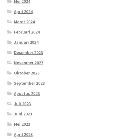
Mei 2024
April 2024
Maret 2024
Februari 2024
Januari 2024
Desember 2023
November 2023
Oktober 2023
September 2023
Agustus 2023
Juli 2023
Juni 2023
Mei 2023
April 2023