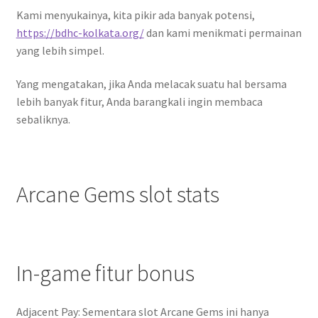
Kami menyukainya, kita pikir ada banyak potensi,
https://bdhc-kolkata.org/
dan kami menikmati permainan
yang lebih simpel.
Yang mengatakan, jika Anda melacak suatu hal bersama
lebih banyak fitur, Anda barangkali ingin membaca
sebaliknya.
Arcane Gems slot stats
In-game fitur bonus
Adjacent Pay: Sementara slot Arcane Gems ini hanya