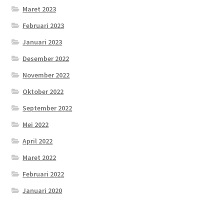
Maret 2023
Februari 2023
Januari 2023
Desember 2022
November 2022
Oktober 2022
September 2022
Mei 2022
April 2022
Maret 2022
Februari 2022
Januari 2020