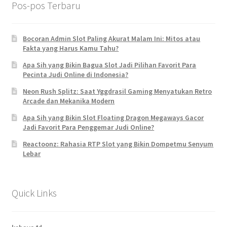
Pos-pos Terbaru
Bocoran Admin Slot Paling Akurat Malam Ini: Mitos atau
Fakta yang Harus Kamu Tahu?
Apa Sih yang Bikin Bagua Slot Jadi Pilihan Favorit Para
Pecinta Judi Online di Indonesia?
Neon Rush Splitz: Saat Yggdrasil Gaming Menyatukan Retro
Arcade dan Mekanika Modern
Apa Sih yang Bikin Slot Floating Dragon Megaways Gacor
Jadi Favorit Para Penggemar Judi Online?
Reactoonz: Rahasia RTP Slot yang Bikin Dompetmu Senyum
Lebar
Quick Links