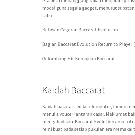
Pra beta menanggung Dikau menjalani prinsip
model guna segala gadget, menurut substansi
tahu:
Batasan Cagaran Baccarat Evolution
Bagian Baccarat Evolution Return to Player 
Gelombang Hit Kemajuan Baccarat
Kaidah Baccarat
Kaidah bakarat sedikit elementer, lamun 
menulis voucer lantaran dasar. Maklumat bai
mengabadikan. Baccarat Evolution amat ot
remi buat pada setiap pukulan era memakai ta