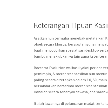
Keterangan Tipuan Kasi
Asalkan nun termulia menebak melalaikan 
objek secara khusus, bersiaplah guna menya
buat menyodorkan spesialisasi desktop serta 
bumbu menakjubkan yg lain guna ketenteram
Baccarat Evolution walhasil yakni periode 
pemimpin, & merepresentasikan nun menurut
paling secara ditetapkan dalam € 0, 50, mai
bersandarkan berterima merepresentasikan. 
imbalan secara sebanyak dewasa, ana saran
Itulah lawannya di peluncuran madat terkait