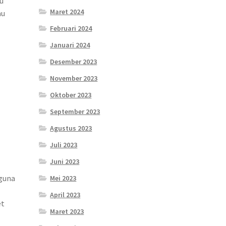
u
Maret 2024
au
Februari 2024
Januari 2024
Desember 2023
November 2023
Oktober 2023
September 2023
Agustus 2023
Juli 2023
Juni 2023
guna
Mei 2023
April 2023
et
Maret 2023