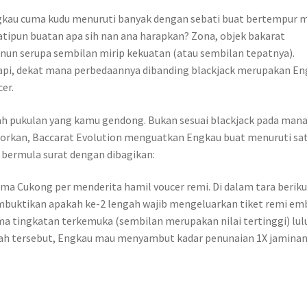
 Engkau cuma kudu menuruti banyak dengan sebati buat bertempur 
atipun buatan apa sih nan ana harapkan? Zona, objek bakarat
 nun serupa sembilan mirip kekuatan (atau sembilan tepatnya).
etapi, dekat mana perbedaannya dibanding blackjack merupakan E
er.
h pukulan yang kamu gendong. Bukan sesuai blackjack pada man
rkan, Baccarat Evolution menguatkan Engkau buat menuruti sa
 bermula surat dengan dibagikan:
a Cukong per menderita hamil voucer remi. Di dalam tara beriku
embuktikan apakah ke-2 lengah wajib mengeluarkan tiket remi em
a tingkatan terkemuka (sembilan merupakan nilai tertinggi) lulu
h tersebut, Engkau mau menyambut kadar penunaian 1X jamina