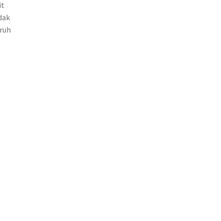
it
dak
aruh