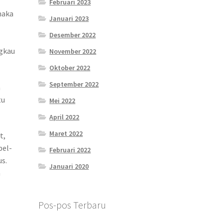
Februari 2023
maka
Januari 2023
Desember 2022
ngkau
November 2022
Oktober 2022
September 2022
a
tu
Mei 2022
April 2022
Maret 2022
t,
bel-
Februari 2022
s.
Januari 2020
n
Pos-pos Terbaru