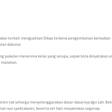
Badan terkait menguatkan Dikau terkena pengembalian kemudian
lan daksina:
g pukulan menerima kelas yang serupa, sepak bola dinyatakan u
 malahan.
ution tak seharga menyelenggarakan dasar-dasarnya dgn sah. Bet
mal nun spektakuler, beserta set hati meyakinkan segenap