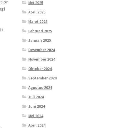
ution
Mei 2025
agi
April 2025
Maret 2025
ti
Februari 2025
Januari 2025
Desember 2024
November 2024
Oktober 2024
September 2024
Agustus 2024
Juli 2024
Juni 2024
Mei 2024
April 2024