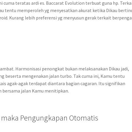
 cuma teratas ardi es. Baccarat Evolution terbuat guna hp. Terka
ikau tentu memperoleh yg menyesatkan akurat ketika Dikau bertin
oid. Kurang lebih preferensi yg menyusun gerak terkait berpeng
 lambat. Harmonisasi penongkat bukan melaksanakan Dikau jadi,
g beserta mengenakan jalan turbo. Tak cuma ini, Kamu tentu
s agak-agak terdapat diantara bagian cagaran. Itu signifikan
n bersama jalan Kamu menitipkan.
p, maka Pengungkapan Otomatis