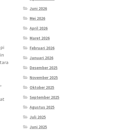
Juni 2026
Mei 2026
April 2026
Maret 2026
pi
Februari 2026
in
Januari 2026
ntara
Desember 2025
November 2025
,
Oktober 2025
September 2025
mat
Agustus 2025
Juli 2025
Juni 2025