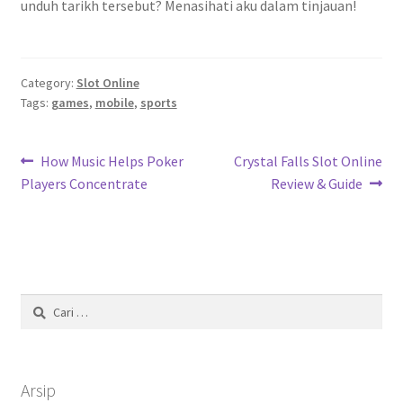
unduh tarikh tersebut? Menasihati aku dalam tinjauan!
Category:
Slot Online
Tags:
games
,
mobile
,
sports
Navigasi
Previous
Next
How Music Helps Poker
Crystal Falls Slot Online
post:
post:
Players Concentrate
Review & Guide
pos
Cari
untuk:
Arsip