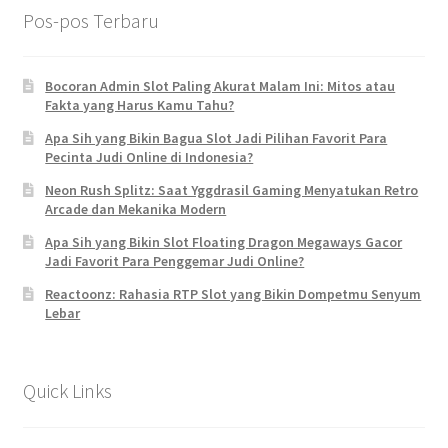
Pos-pos Terbaru
Bocoran Admin Slot Paling Akurat Malam Ini: Mitos atau
Fakta yang Harus Kamu Tahu?
Apa Sih yang Bikin Bagua Slot Jadi Pilihan Favorit Para
Pecinta Judi Online di Indonesia?
Neon Rush Splitz: Saat Yggdrasil Gaming Menyatukan Retro
Arcade dan Mekanika Modern
Apa Sih yang Bikin Slot Floating Dragon Megaways Gacor
Jadi Favorit Para Penggemar Judi Online?
Reactoonz: Rahasia RTP Slot yang Bikin Dompetmu Senyum
Lebar
Quick Links