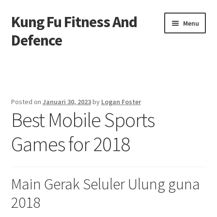
Kung Fu Fitness And
Skip
Skip
Menu
to
to
Defence
navigation
content
Beranda
About us
Posted on
Januari 30, 2023
by
Logan Foster
Best Mobile Sports
Contact us
Games for 2018
Privacy Policy
Main Gerak Seluler Ulung guna
2018