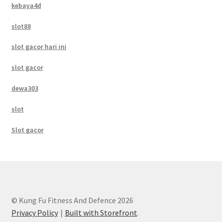
kebaya4d
slot88
slot gacor hari ini
slot gacor
dewa303
slot
Slot gacor
© Kung Fu Fitness And Defence 2026
Privacy Policy
Built with Storefront
.