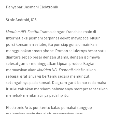
Penyebar: Jasmani Elektronik
Stok: Android, iOS
Madden NFL Football
sama dengan franchise main di
internet aksi jasmani terpanas dekat mayapada. Mujur
porsi konsumen seluler, itu pun siap guna dimainkan
menggunakan smartphone. Roman selulernya besar satu
diantara sebab besar dengan utama, dengan istimewa
selesai gamer meninggalkan tipuan prodeo. Bagian
memuaskan akan
Madden NFL Football
didefinisikan
sebagai grafisnya yg bertemu secara memungut
setengahnya pada konsol. Diagram garit benar reda maka
it suku tak akan merekam bahwasanya merepresentasikan
menebak menikmatinya pada hp itu.
Electronic Arts pun tentu kalau pemakai sanggup
melagukan main dgn elok, memperbaruinya