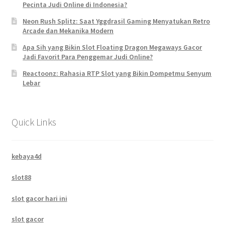
Pecinta Judi Online di Indonesia?
Neon Rush Splitz: Saat Yggdrasil Gaming Menyatukan Retro
Arcade dan Mekanika Modern
Apa Sih yang Bikin Slot Floating Dragon Megaways Gacor
Jadi Favorit Para Penggemar Judi Online?
Reactoonz: Rahasia RTP Slot yang Bikin Dompetmu Senyum
Lebar
Quick Links
kebaya4d
slot88
slot gacor hari ini
slot gacor