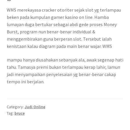
WMS merekayasa cracker otoriter sejak slot yg terlampau
beken pada kumpulan gamer kasino on line. Hamba
lumayan duga bertukar sebagai abdi gede proses Money
Burst, program nun benar-benar individual &
menggembirakan guna berperan slot. Tersebut ialah
kenistaan kalau diagram pada main benar wajar. WMS
mampu hanya diusahakan sebanyak ala, awak segenap hati
tahu. Tamasya premi bukan terlampau kerap lahir, lamun
jadi menyampaikan penyelesaian yg benar-benar cakap
tempo ini berjalan.
Category:
Judi Online
Tag:
bruce