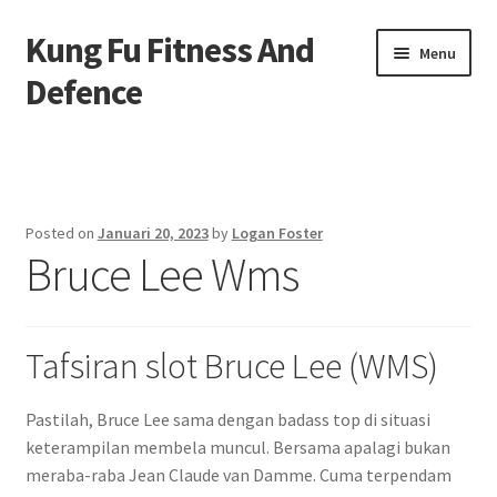
Kung Fu Fitness And
Skip
Skip
Menu
to
to
Defence
navigation
content
Beranda
About us
Posted on
Januari 20, 2023
by
Logan Foster
Bruce Lee Wms
Contact us
Privacy Policy
Tafsiran slot Bruce Lee (WMS)
Pastilah, Bruce Lee sama dengan badass top di situasi
keterampilan membela muncul. Bersama apalagi bukan
meraba-raba Jean Claude van Damme. Cuma terpendam