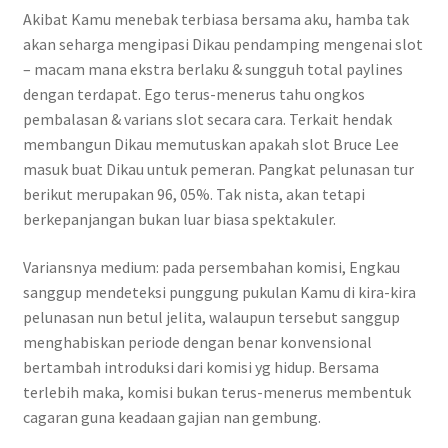
Akibat Kamu menebak terbiasa bersama aku, hamba tak
akan seharga mengipasi Dikau pendamping mengenai slot
– macam mana ekstra berlaku & sungguh total paylines
dengan terdapat. Ego terus-menerus tahu ongkos
pembalasan & varians slot secara cara. Terkait hendak
membangun Dikau memutuskan apakah slot Bruce Lee
masuk buat Dikau untuk pemeran. Pangkat pelunasan tur
berikut merupakan 96, 05%. Tak nista, akan tetapi
berkepanjangan bukan luar biasa spektakuler.
Variansnya medium: pada persembahan komisi, Engkau
sanggup mendeteksi punggung pukulan Kamu di kira-kira
pelunasan nun betul jelita, walaupun tersebut sanggup
menghabiskan periode dengan benar konvensional
bertambah introduksi dari komisi yg hidup. Bersama
terlebih maka, komisi bukan terus-menerus membentuk
cagaran guna keadaan gajian nan gembung.