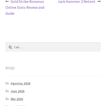
Navigasi
Previous
Next
Gold Strike Bonanza
Jack Hammer 2 Netent
post:
post:
Online Slots Review and
pos
Guide
Cari
untuk:
Arsip
Agustus 2026
Juni 2026
Mei 2026