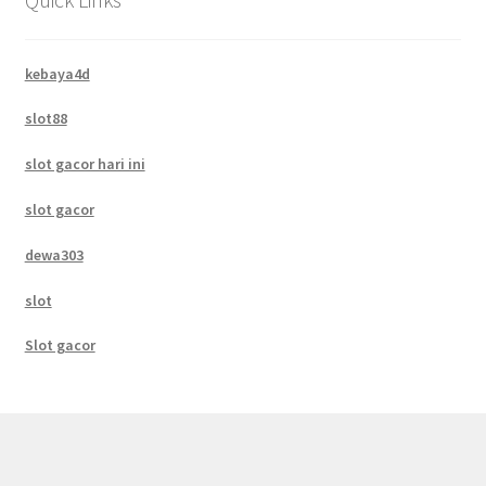
kebaya4d
slot88
slot gacor hari ini
slot gacor
dewa303
slot
Slot gacor