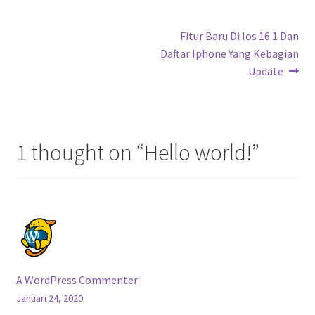
Navigasi
Next
Fitur Baru Di Ios 16 1 Dan
post:
Daftar Iphone Yang Kebagian
pos
Update
1 thought on “
Hello world!
”
A WordPress Commenter
Januari 24, 2020