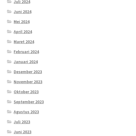
Juli 2024
Juni 2024
Mei 2024
April 2024
Maret 2024
Februari 2024
Januari 2024
Desember 2023
November 2023
Oktober 2023
September 2023
Agustus 2023
Juli 2023
Juni 2023