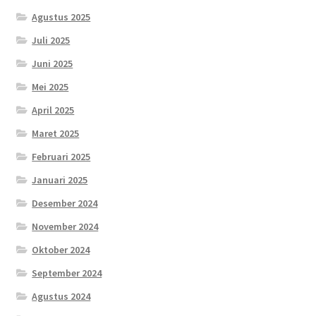
Agustus 2025
Juli 2025
Juni 2025
Mei 2025
April 2025
Maret 2025
Februari 2025
Januari 2025
Desember 2024
November 2024
Oktober 2024
September 2024
Agustus 2024