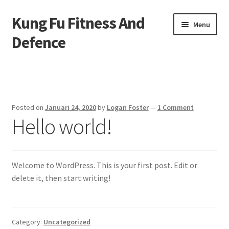
Kung Fu Fitness And
Skip
Skip
Menu
to
to
Defence
navigation
content
Beranda
About us
Posted on
Januari 24, 2020
by
Logan Foster
—
1 Comment
Hello world!
Contact us
Privacy Policy
Welcome to WordPress. This is your first post. Edit or
delete it, then start writing!
Category:
Uncategorized