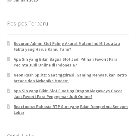
Pos-pos Terbaru
Bocoran Admin Slot Paling Akurat Malam Ini: Mitos atau
Fakta yang Harus Kamu Tahu?
Apa Sih yang Bikin Bagua Slot Jadi Pilihan Favorit Para
Pecinta Judi Online di Indonesia?
Neon Rush Splitz: Saat Yggdrasil Gaming Menyatukan Retro
Arcade dan Mekanika Modern
Apa Sih yang Bikin Slot Floating Dragon Megaways Gacor
Jadi Favorit Para Penggemar Judi Online?
Reactoonz: Rahasia RTP Slot yang Bikin Dompetmu Senyum
Lebar
Quick Links