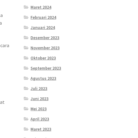
Maret 2024
ma
Februari 2024
a
Januari 2024
Desember 2023
ecara
November 2023
Oktober 2023
September 2023
Agustus 2023
Juli 2023
Juni 2023
bat
Mei 2023
April 2023
Maret 2023