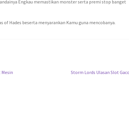
eandainya Engkau memastikan monster serta premi stop banget
as of Hades beserta menyarankan Kamu guna mencobanya.
Next
t Mesin
Storm Lords Ulasan Slot Gac
post: