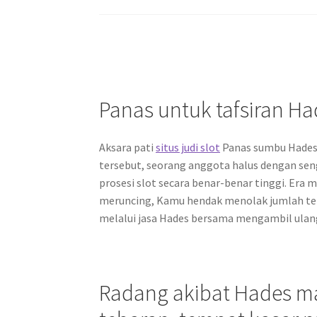
Panas untuk tafsiran H
Aksara pati
situs judi slot
Panas sumbu Hades 
tersebut, seorang anggota halus dengan se
prosesi slot secara benar-benar tinggi. Era
meruncing, Kamu hendak menolak jumlah ten
melalui jasa Hades bersama mengambil ulan
Radang akibat Hades 