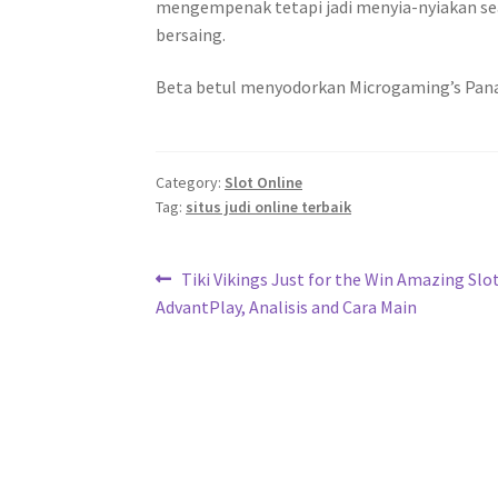
mengempenak tetapi jadi menyia-nyiakan s
bersaing.
Beta betul menyodorkan Microgaming’s Pan
Category:
Slot Online
Tag:
situs judi online terbaik
Navigasi
Previous
Tiki Vikings Just for the Win Amazing Slo
post:
AdvantPlay, Analisis and Cara Main
pos