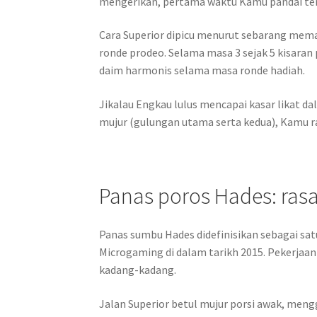
mengerikan, pertama waktu Kamu pandai te
Cara Superior dipicu menurut sebarang memaka
ronde prodeo. Selama masa 3 sejak 5 kisaran
daim harmonis selama masa ronde hadiah.
Jikalau Engkau lulus mencapai kasar likat da
mujur (gulungan utama serta kedua), Kamu 
Panas poros Hades: ras
Panas sumbu Hades didefinisikan sebagai sat
Microgaming di dalam tarikh 2015. Pekerjaan
kadang-kadang.
Jalan Superior betul mujur porsi awak, men