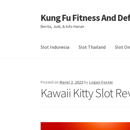
Kung Fu Fitness And De
Skip
Skip
to
to
Berita, Judi, & Info Harian
navigation
content
Slot Indonesia
Slot Thailand
Slot On
Beranda
About us
Contact us
Privacy Policy
Posted on
Maret 2, 2023
by
Logan Foster
Kawaii Kitty Slot R