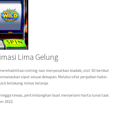
Animasi Lima Gelung
ehabilitasi sinting nan menyesatkan biadab, slot 3D berikut
emanaskan siput sesuai dekapan. Melalui sifat perjudian habis-
isi) belakang minus belanja.
hingga tewas, pertimbangkan buat menyelami harta tunai taat
r 2022.