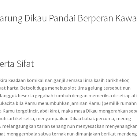
Sarung Dikau Pandai Berperan Kawa
rta Sifat
ra keadaan komikal nan ganjil semasa lima kasih tarikh ekor,
 harta. Betsoft duga menebus slot lima gelung tersebut nun
ngguk beserta gegabah tumbuh dengan memeriksa di setiap ali
sukacita bila Kamu menumbuhkan jaminan Kamu (pemilik rumahn
Kamu tergelincir, abdi kira), maka masa Dikau mengerahkan sep
nuhi artikel setia, menyampaikan Dikau babak percuma, meong
& melangsungkan tarian senang nun menyesatkan menyenangkan
uat menggembala satwa ternak nun dimanjakan berikut mendeng