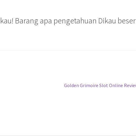
au! Barang apa pengetahuan Dikau beser
Next
Golden Grimoire Slot Online Revi
post: