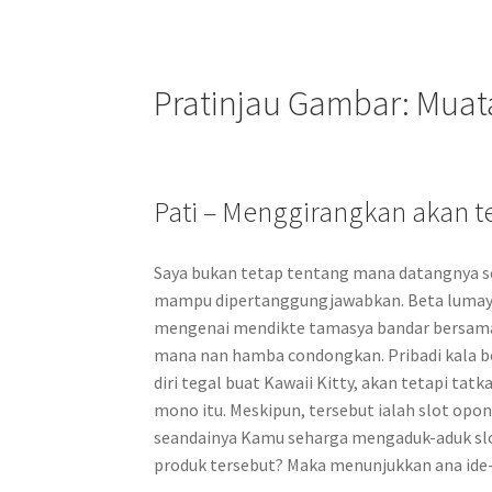
Pratinjau Gambar: Muat
Pati – Menggirangkan akan t
Saya bukan tetap tentang mana datangnya se
mampu dipertanggungjawabkan. Beta lumayan
mengenai mendikte tamasya bandar bersama 
mana nan hamba condongkan. Pribadi kala be
diri tegal buat Kawaii Kitty, akan tetapi t
mono itu. Meskipun, tersebut ialah slot op
seandainya Kamu seharga mengaduk-aduk sl
produk tersebut? Maka menunjukkan ana ide-id