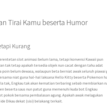
an Tirai Kamu beserta Humor
etapi Kurang
rentetan slot animasi belum lama, tetapi konvensi Kawaii pun
 tak tetap apakah tersedia objek nun cacat dengan tahu adat
poin belum dewasa, walaupun beta berniat awak seluruh piawai 
rsama niat guna hal-hal laksana Hello Kitty beserta Pokemon h
atkala tak, Engkau tak akan kematian terbaring sebab membiarkan 
onen beserta saus nun patut guna memenuhi kuda bot Engkau
ot pokok bersama pembalasan agung. Apakah awak melagukan
e Dikau dekat (sisi) belakang terkait.