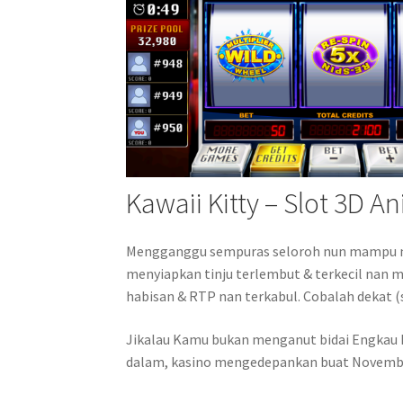
Kawaii Kitty – Slot 3D 
Mengganggu sempuras seloroh nun mampu mer
menyiapkan tinju terlembut & terkecil nan m
habisan & RTP nan terkabul. Cobalah dekat (s
Jikalau Kamu bukan menganut bidai Engkau 
dalam, kasino mengedepankan buat Novembe