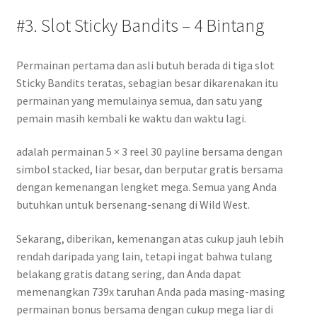
#3. Slot Sticky Bandits – 4 Bintang
Permainan pertama dan asli butuh berada di tiga slot
Sticky Bandits teratas, sebagian besar dikarenakan itu
permainan yang memulainya semua, dan satu yang
pemain masih kembali ke waktu dan waktu lagi.
adalah permainan 5 × 3 reel 30 payline bersama dengan
simbol stacked, liar besar, dan berputar gratis bersama
dengan kemenangan lengket mega. Semua yang Anda
butuhkan untuk bersenang-senang di Wild West.
Sekarang, diberikan, kemenangan atas cukup jauh lebih
rendah daripada yang lain, tetapi ingat bahwa tulang
belakang gratis datang sering, dan Anda dapat
memenangkan 739x taruhan Anda pada masing-masing
permainan bonus bersama dengan cukup mega liar di