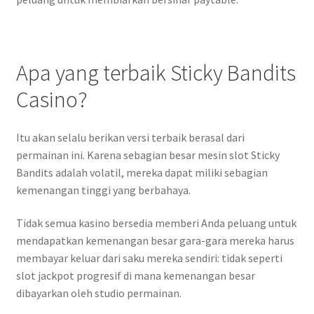
Apa yang terbaik Sticky Bandits
Casino?
Itu akan selalu berikan versi terbaik berasal dari
permainan ini. Karena sebagian besar mesin slot Sticky
Bandits adalah volatil, mereka dapat miliki sebagian
kemenangan tinggi yang berbahaya.
Tidak semua kasino bersedia memberi Anda peluang untuk
mendapatkan kemenangan besar gara-gara mereka harus
membayar keluar dari saku mereka sendiri: tidak seperti
slot jackpot progresif di mana kemenangan besar
dibayarkan oleh studio permainan.