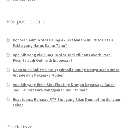
Pos-pos Terbaru
Bocoran Admin Slot Paling Akurat Malam Ini: Mitos atau
Fakta yang Harus Kamu Tahu?
Apa Sih yang Bikin Bagua Slot Jadi Pilihan Favorit Para
Pecinta Judi Online di Indonesia?
Neon Rush Splitz: Saat Yggdrasil Gaming Menyatukan Retro
Arcade dan Mekanika Modern
Apa Sih yang Bikin Slot Floating Dragon Megaways Gacor
Jadi Favorit Para Penggemar Judi Online?
Reactoonz: Rahasia RTP Slot yang Bikin Dompetmu Senyum
Lebar
Quick Links