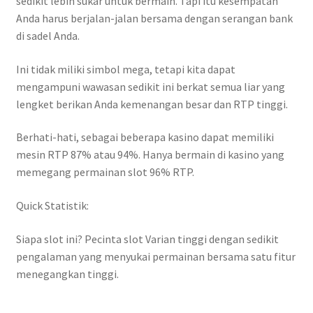
sedikit lebih sukar untuk bermain. Tapi itu kesempatan
Anda harus berjalan-jalan bersama dengan serangan bank
di sadel Anda.
Ini tidak miliki simbol mega, tetapi kita dapat
mengampuni wawasan sedikit ini berkat semua liar yang
lengket berikan Anda kemenangan besar dan RTP tinggi.
Berhati-hati, sebagai beberapa kasino dapat memiliki
mesin RTP 87% atau 94%. Hanya bermain di kasino yang
memegang permainan slot 96% RTP.
Quick Statistik:
Siapa slot ini? Pecinta slot Varian tinggi dengan sedikit
pengalaman yang menyukai permainan bersama satu fitur
menegangkan tinggi.