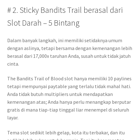
# 2. Sticky Bandits Trail berasal dari
Slot Darah – 5 Bintang
Dalam banyak langkah, ini memiliki setidaknya umum
dengan aslinya, tetapi bersama dengan kemenangan lebih
berasal dari 17,000x taruhan Anda, susah untuk tidak jatuh
cinta.
The Bandits Trail of Blood slot hanya memiliki 10 paylines
tetapi mempunyai paytable yang terlalu tidak mahal hati.
Anda tidak butuh multipliers untuk mendapatkan
kemenangan atas; Anda hanya perlu menangkap berputar
gratis di mana tiap-tiap tinggal liar menempel di seluruh
layar.
Tema slot sedikit lebih gelap, kota itu terbakar, dan itu