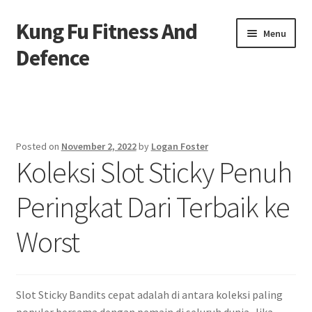
Kung Fu Fitness And
Skip
Skip
Menu
to
to
Defence
navigation
content
Beranda
About us
Posted on
November 2, 2022
by
Logan Foster
Koleksi Slot Sticky Penuh
Contact us
Peringkat Dari Terbaik ke
Privacy Policy
Worst
Slot Sticky Bandits cepat adalah di antara koleksi paling