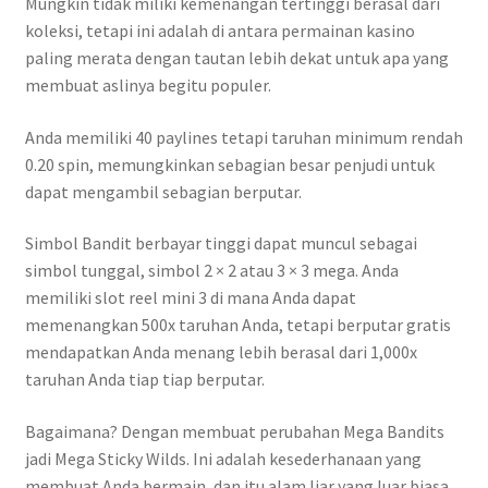
Mungkin tidak miliki kemenangan tertinggi berasal dari
koleksi, tetapi ini adalah di antara permainan kasino
paling merata dengan tautan lebih dekat untuk apa yang
membuat aslinya begitu populer.
Anda memiliki 40 paylines tetapi taruhan minimum rendah
0.20 spin, memungkinkan sebagian besar penjudi untuk
dapat mengambil sebagian berputar.
Simbol Bandit berbayar tinggi dapat muncul sebagai
simbol tunggal, simbol 2 × 2 atau 3 × 3 mega. Anda
memiliki slot reel mini 3 di mana Anda dapat
memenangkan 500x taruhan Anda, tetapi berputar gratis
mendapatkan Anda menang lebih berasal dari 1,000x
taruhan Anda tiap tiap berputar.
Bagaimana? Dengan membuat perubahan Mega Bandits
jadi Mega Sticky Wilds. Ini adalah kesederhanaan yang
membuat Anda bermain, dan itu alam liar yang luar biasa