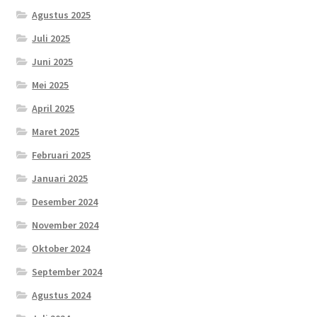
Agustus 2025
Juli 2025
Juni 2025
Mei 2025
April 2025
Maret 2025
Februari 2025
Januari 2025
Desember 2024
November 2024
Oktober 2024
September 2024
Agustus 2024