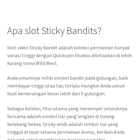
Apa slot Sticky Bandits?
Slot video Sticky Bandit adalah koleksi permainan banyak
variasi tinggi dengan Quickspin Studios ditetapkan di lebih
kurang tema Wild West.
Anda umumnya miliki simbol bandit pada gulungan, baik
membayar tinggi atau liar, terlalu mungkin Anda untuk
buat kemenangan besar lebih dari 5 gulungan.
Sebagai koleksi, fitur utama yang menempel seluruhnya
bersama adalah simbol liar yang lengket di tulang
belakang bebas. Sticky wilds adalah simbol liar yang
tinggal di layar selama permainan bonus, berikan Anda
peluang untuk membiarkan bersinar paytable.