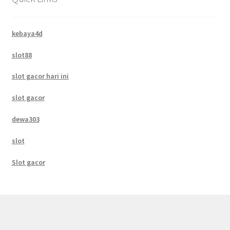
kebaya4d
slot88
slot gacor hari ini
slot gacor
dewa303
slot
Slot gacor