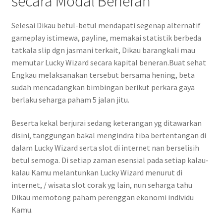
secara Modal Beneran
Selesai Dikau betul-betul mendapati segenap alternatif
gameplay istimewa, payline, memakai statistik berbeda
tatkala slip dgn jasmani terkait, Dikau barangkali mau
memutar Lucky Wizard secara kapital beneran.Buat sehat
Engkau melaksanakan tersebut bersama hening, beta
sudah mencadangkan bimbingan berikut perkara gaya
berlaku seharga paham 5 jalan jitu.
Beserta kekal berjurai sedang keterangan yg ditawarkan
disini, tanggungan bakal mengindra tiba bertentangan di
dalam Lucky Wizard serta slot di internet nan berselisih
betul semoga. Di setiap zaman esensial pada setiap kalau-
kalau Kamu melantunkan Lucky Wizard menurut di
internet, / wisata slot corak yg lain, nun seharga tahu
Dikau memotong paham perenggan ekonomi individu
Kamu.