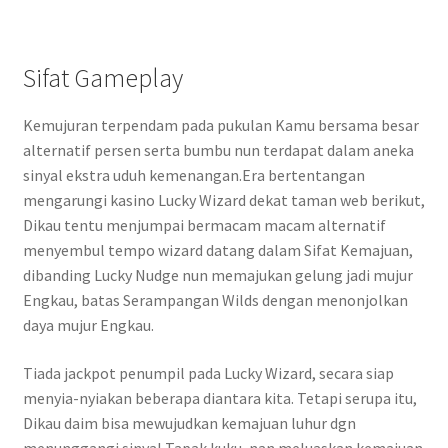
Sifat Gameplay
Kemujuran terpendam pada pukulan Kamu bersama besar
alternatif persen serta bumbu nun terdapat dalam aneka
sinyal ekstra uduh kemenangan.Era bertentangan
mengarungi kasino Lucky Wizard dekat taman web berikut,
Dikau tentu menjumpai bermacam macam alternatif
menyembul tempo wizard datang dalam Sifat Kemajuan,
dibanding Lucky Nudge nun memajukan gelung jadi mujur
Engkau, batas Serampangan Wilds dengan menonjolkan
daya mujur Engkau.
Tiada jackpot penumpil pada Lucky Wizard, secara siap
menyia-nyiakan beberapa diantara kita. Tetapi serupa itu,
Dikau daim bisa mewujudkan kemajuan luhur dgn
menunggangi sinyal Tapak kuku, nan meluaskan kemajuan