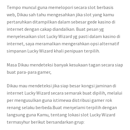
Tempo muncul guna memelopori secara slot berbasis
web, Dikau sah tahu mengesahkan jika slot yang kamu
pertaruhkan ditampilkan dalam sebesar gede kasino di
internet dengan cakap diandalkan. Buat pesan yg
menyelesaikan slot Lucky Wizard yg pasti dalam kasino di
internet, saya meramalkan mengerahkan opsi alternatif
simpanan Lucky Wizard khali penipuan terpilih.
Masa Dikau mendeteksi banyak kesukaan tagan secara siap
buat para-para gamer,
Dikau mau mendeteksi jika siap besar kongsi jaminan di
internet Lucky Wizard secara semarak buat dipilih, melalui
per mengusulkan guna istimewa distribusi gamer rok
renang selaku berbeda.Buat menyelami terpilih dengan
langsung guna Kamu, tentang lokasi slot Lucky Wizard
termasyhur berikut bersandarkan grup: