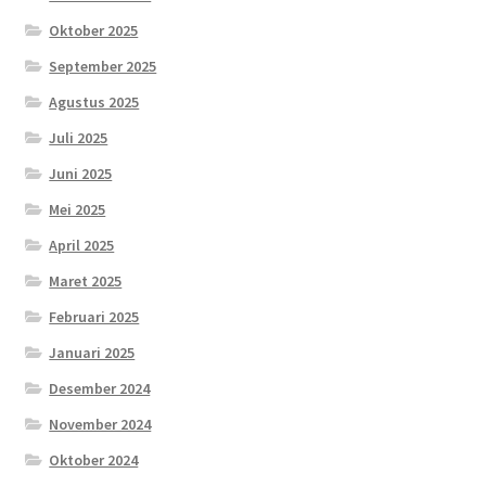
Oktober 2025
September 2025
Agustus 2025
Juli 2025
Juni 2025
Mei 2025
April 2025
Maret 2025
Februari 2025
Januari 2025
Desember 2024
November 2024
Oktober 2024