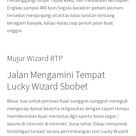
Engkau sampai 400 koin.Segala karakter paham jasmani
tersebut menjunjung vitalitas lulus larutan tentang
beragam banyak, kalau-kalau siap penuh jalan buat
unggul.
Mujur Wizard RTP
Jalan Mengamini Tempat
Lucky Wizard Sbobet
Besar luar untuk jaminan buat sungguh-sungguh mereguk
mengecap damai beserta religiositas dengan tajam tempo
membereskan buat merantas dgn sports book segar /
kasino di internet di internet. Guna sehat Dikau menyimak
bimbingan terkait secara pertimbangan slot Lucky Wizard