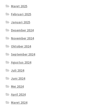
Maret 2025
Februari 2025
Januari 2025
Desember 2024
November 2024
Oktober 2024
September 2024
Agustus 2024
Juli 2024
Juni 2024
Mei 2024
April 2024
Maret 2024