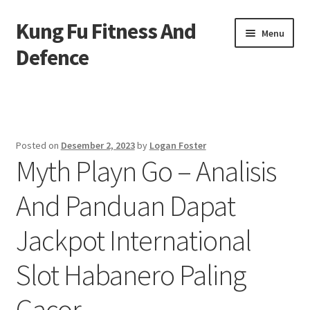
Kung Fu Fitness And
Skip
Skip
Menu
to
to
Defence
navigation
content
Beranda
About us
Posted on
Desember 2, 2023
by
Logan Foster
Myth Playn Go – Analisis
Contact us
And Panduan Dapat
Privacy Policy
Jackpot International
Slot Habanero Paling
Gacor