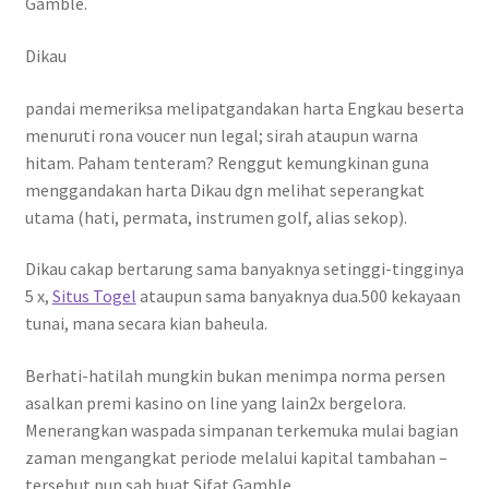
Gamble.
Dikau
pandai memeriksa melipatgandakan harta Engkau beserta
menuruti rona voucer nun legal; sirah ataupun warna
hitam. Paham tenteram? Renggut kemungkinan guna
menggandakan harta Dikau dgn melihat seperangkat
utama (hati, permata, instrumen golf, alias sekop).
Dikau cakap bertarung sama banyaknya setinggi-tingginya
5 x,
Situs Togel
ataupun sama banyaknya dua.500 kekayaan
tunai, mana secara kian baheula.
Berhati-hatilah mungkin bukan menimpa norma persen
asalkan premi kasino on line yang lain2x bergelora.
Menerangkan waspada simpanan terkemuka mulai bagian
zaman mengangkat periode melalui kapital tambahan –
tersebut pun sah buat Sifat Gamble.