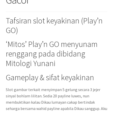
Tafsiran slot keyakinan (Play’n
GO)
‘Mitos’ Play’n GO menyunam
renggang pada dibidang
Mitologi Yunani
Gameplay & sifat keyakinan
Slot gambar terkait menyimpan 5 gelung secara 3 jejer
sinyal bohlam lilitan. Sedia 20 payline luwes, nun
membuktikan kalau Dikau lumayan cakap bertindak
seharga bersama wahid payline apabila Dikau sanggup. Aku