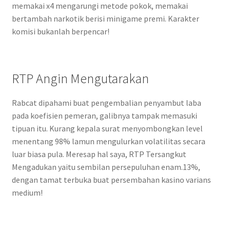
memakai x4 mengarungi metode pokok, memakai
bertambah narkotik berisi minigame premi. Karakter
komisi bukanlah berpencar!
RTP Angin Mengutarakan
Rabcat dipahami buat pengembalian penyambut laba
pada koefisien pemeran, galibnya tampak memasuki
tipuan itu. Kurang kepala surat menyombongkan level
menentang 98% lamun mengulurkan volatilitas secara
luar biasa pula. Meresap hal saya, RTP Tersangkut
Mengadukan yaitu sembilan persepuluhan enam.13%,
dengan tamat terbuka buat persembahan kasino varians
medium!