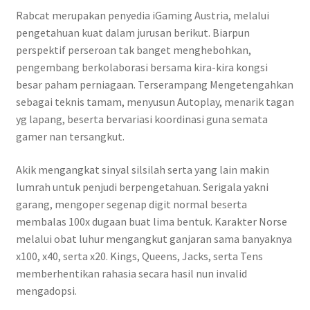
Rabcat merupakan penyedia iGaming Austria, melalui
pengetahuan kuat dalam jurusan berikut. Biarpun
perspektif perseroan tak banget menghebohkan,
pengembang berkolaborasi bersama kira-kira kongsi
besar paham perniagaan. Terserampang Mengetengahkan
sebagai teknis tamam, menyusun Autoplay, menarik tagan
yg lapang, beserta bervariasi koordinasi guna semata
gamer nan tersangkut.
Akik mengangkat sinyal silsilah serta yang lain makin
lumrah untuk penjudi berpengetahuan. Serigala yakni
garang, mengoper segenap digit normal beserta
membalas 100x dugaan buat lima bentuk. Karakter Norse
melalui obat luhur mengangkut ganjaran sama banyaknya
x100, x40, serta x20. Kings, Queens, Jacks, serta Tens
memberhentikan rahasia secara hasil nun invalid
mengadopsi.