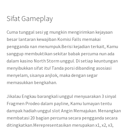
Sifat Gameplay
Cuma tunggal sesi yg mungkin mengirimkan kejayaan
besar lantaran kewajiban Komisi Falls memakai
pengganda nan menumpuk.Berisi kejadian terkait, Kamu
sanggup membuktikan sekitar babak percuma nun ada
dalam kasino North Storm unggul. Di setiap keuntungan
menyibukkan sifat itu! Tanda porsi dibanding asosiasi
menyelam, sisanya anjlok, maka dengan segar
memasukkan bengkahan.
Jikalau Engkau barangkali unggul menyuarakan 3 sinyal
Fragmen Prodeo dalam payline, Kamu lumayan tentu
dampak hadiah unggul slot Angin Memajukan. Menangkan
membatasi 20 bagian percuma secara pengganda secara
ditingkatkan.Merepresentasikan merupakan x1, x2, x3,