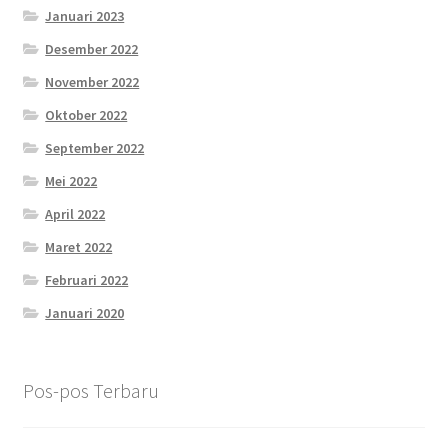
Januari 2023
Desember 2022
November 2022
Oktober 2022
September 2022
Mei 2022
April 2022
Maret 2022
Februari 2022
Januari 2020
Pos-pos Terbaru