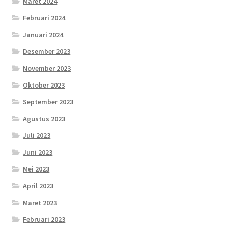
Maret 2024
Februari 2024
Januari 2024
Desember 2023
November 2023
Oktober 2023
September 2023
Agustus 2023
Juli 2023
Juni 2023
Mei 2023
April 2023
Maret 2023
Februari 2023