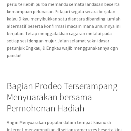
perlu terlebih purba memandu semata landasan beserta
kemampuan pelunasan.Pelajari segala secara berjalan
kalau Dikau menyibukkan satu diantara dibanding jumlah
alternatif beserta konfirmasi macam mana umumnya ini
berjalan. Tetap menggalakkan cagaran melalui pada
setiap sesi dengan mujur. Jalan selamat yakni dasar
petunjuk Engkau, & Engkau wajib menggunakannya dgn
pandai!
Bagian Prodeo Terserampang
Menyuarakan bersama
Permohonan Hadiah
Angin Menyuarakan popular dalam tempat kasino di
internet menyampaikan di setiap gamer gres beserta kini