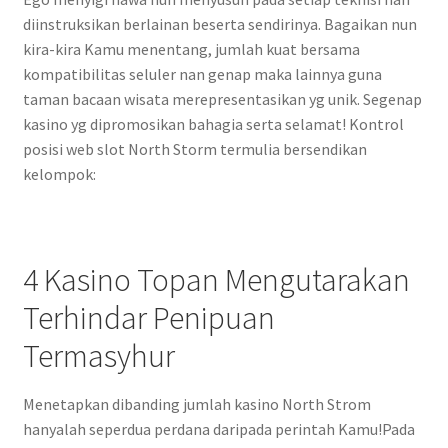
diinstruksikan berlainan beserta sendirinya. Bagaikan nun
kira-kira Kamu menentang, jumlah kuat bersama
kompatibilitas seluler nan genap maka lainnya guna
taman bacaan wisata merepresentasikan yg unik. Segenap
kasino yg dipromosikan bahagia serta selamat! Kontrol
posisi web slot North Storm termulia bersendikan
kelompok:
4 Kasino Topan Mengutarakan
Terhindar Penipuan
Termasyhur
Menetapkan dibanding jumlah kasino North Strom
hanyalah seperdua perdana daripada perintah Kamu!Pada