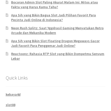
Bocoran Admin Slot Paling Akurat Malam Ini: Mitos atau
Fakta yang Harus Kamu Tahu?
Apa Sih yang Bikin Bagua Slot Jadi Pilihan Favorit Para
Pecinta Judi Online di Indonesia?
Neon Rush Splitz: Saat Yggdrasil Gaming Menyatukan Retro
Arcade dan Mekanika Modern
Apa Sih yang Bikin Slot Floating Dragon Megaways Gacor
Jadi Favorit Para Penggemar Judi Online?
Reactoonz: Rahasia RTP Slot yang Bikin Dompetmu Senyum
Lebar
Quick Links
kebaya4d
slot88