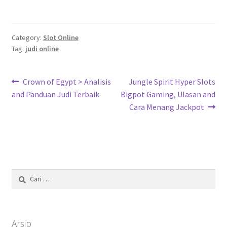
Category:
Slot Online
Tag:
judi online
Navigasi
Previous
Next
Crown of Egypt > Analisis
Jungle Spirit Hyper Slots
post:
post:
and Panduan Judi Terbaik
Bigpot Gaming, Ulasan and
pos
Cara Menang Jackpot
Cari
untuk:
Arsip