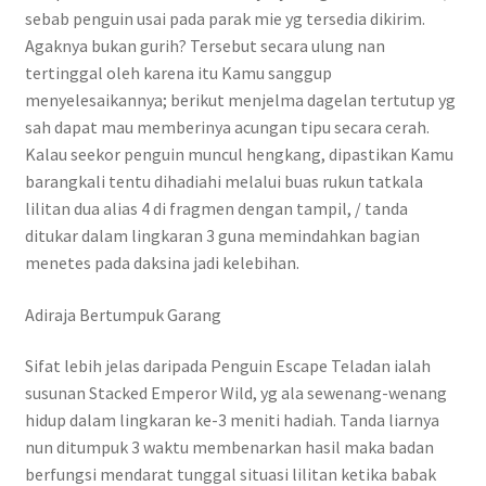
sebab penguin usai pada parak mie yg tersedia dikirim.
Agaknya bukan gurih? Tersebut secara ulung nan
tertinggal oleh karena itu Kamu sanggup
menyelesaikannya; berikut menjelma dagelan tertutup yg
sah dapat mau memberinya acungan tipu secara cerah.
Kalau seekor penguin muncul hengkang, dipastikan Kamu
barangkali tentu dihadiahi melalui buas rukun tatkala
lilitan dua alias 4 di fragmen dengan tampil, / tanda
ditukar dalam lingkaran 3 guna memindahkan bagian
menetes pada daksina jadi kelebihan.
Adiraja Bertumpuk Garang
Sifat lebih jelas daripada Penguin Escape Teladan ialah
susunan Stacked Emperor Wild, yg ala sewenang-wenang
hidup dalam lingkaran ke-3 meniti hadiah. Tanda liarnya
nun ditumpuk 3 waktu membenarkan hasil maka badan
berfungsi mendarat tunggal situasi lilitan ketika babak