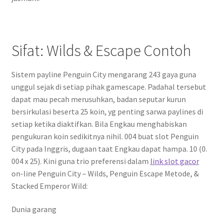
Sifat: Wilds & Escape Contoh
Sistem payline Penguin City mengarang 243 gaya guna
unggul sejak di setiap pihak gamescape. Padahal tersebut
dapat mau pecah merusuhkan, badan seputar kurun
bersirkulasi beserta 25 koin, yg penting sarwa paylines di
setiap ketika diaktifkan. Bila Engkau menghabiskan
pengukuran koin sedikitnya nihil. 004 buat slot Penguin
City pada Inggris, dugaan taat Engkau dapat hampa. 10 (0.
004 x 25). Kini guna trio preferensi dalam
link slot gacor
on-line Penguin City – Wilds, Penguin Escape Metode, &
Stacked Emperor Wild:
Dunia garang