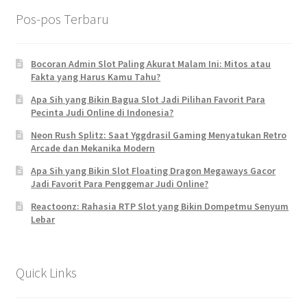
Pos-pos Terbaru
Bocoran Admin Slot Paling Akurat Malam Ini: Mitos atau
Fakta yang Harus Kamu Tahu?
Apa Sih yang Bikin Bagua Slot Jadi Pilihan Favorit Para
Pecinta Judi Online di Indonesia?
Neon Rush Splitz: Saat Yggdrasil Gaming Menyatukan Retro
Arcade dan Mekanika Modern
Apa Sih yang Bikin Slot Floating Dragon Megaways Gacor
Jadi Favorit Para Penggemar Judi Online?
Reactoonz: Rahasia RTP Slot yang Bikin Dompetmu Senyum
Lebar
Quick Links