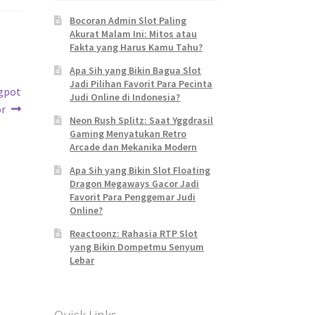
Bocoran Admin Slot Paling
Akurat Malam Ini: Mitos atau
Fakta yang Harus Kamu Tahu?
Apa Sih yang Bikin Bagua Slot
Jadi Pilihan Favorit Para Pecinta
igpot
Judi Online di Indonesia?
or
Neon Rush Splitz: Saat Yggdrasil
Gaming Menyatukan Retro
Arcade dan Mekanika Modern
Apa Sih yang Bikin Slot Floating
Dragon Megaways Gacor Jadi
Favorit Para Penggemar Judi
Online?
Reactoonz: Rahasia RTP Slot
yang Bikin Dompetmu Senyum
Lebar
Quick Links