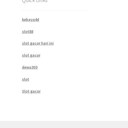
kebaya4d
slot88
slot gacor hari ini
slot gacor
dewa303
slot
Slot gacor