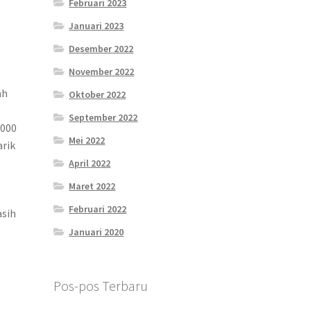
Februari 2023
Januari 2023
Desember 2022
November 2022
ah
Oktober 2022
September 2022
.000
Mei 2022
arik
April 2022
Maret 2022
Februari 2022
asih
Januari 2020
Pos-pos Terbaru