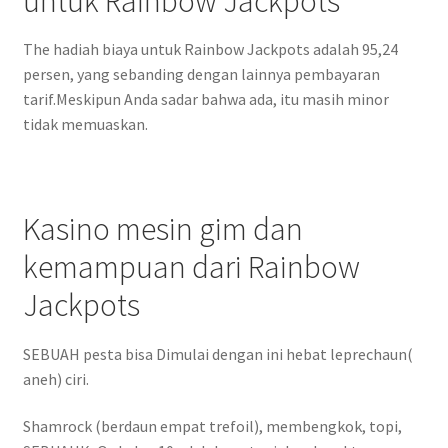
untuk Rainbow Jackpots
The hadiah biaya untuk Rainbow Jackpots adalah 95,24
persen, yang sebanding dengan lainnya pembayaran
tarif.Meskipun Anda sadar bahwa ada, itu masih minor
tidak memuaskan.
Kasino mesin gim dan
kemampuan dari Rainbow
Jackpots
SEBUAH pesta bisa Dimulai dengan ini hebat leprechaun(
aneh) ciri.
Shamrock (berdaun empat trefoil), membengkok, topi,