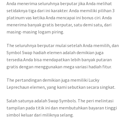
Anda menerima seluruhnya berputar jika Anda melihat
setidaknya tiga dari ini karakter. Anda memiliki pilihan 3
platinum vas ketika Anda mencapai ini bonus ciri. Anda
menerima banyak gratis berputar, satu demi satu, dari
masing-masing logam piring.
The seluruhnya berputar mulai setelah Anda memilih, dan
Symbol Swap hadiah elemen adalah demikian juga
tersedia.Anda bisa mendapatkan lebih banyak putaran
gratis dengan menggunakan mega variasi hadiah fitur.
The pertandingan demikian juga memiliki Lucky
Leprechaun elemen, yang kami sebutkan secara singkat.
Salah satunya adalah Swap Symbols. The peri melintasi
tampilan pada titik ini dan membutuhkan bayaran tinggi
simbol keluar dari miliknya selang.