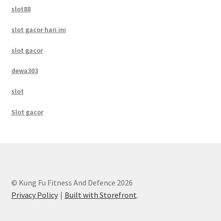
slot88
slot gacor hari ini
slot gacor
dewa303
slot
Slot gacor
© Kung Fu Fitness And Defence 2026
Privacy Policy
Built with Storefront
.