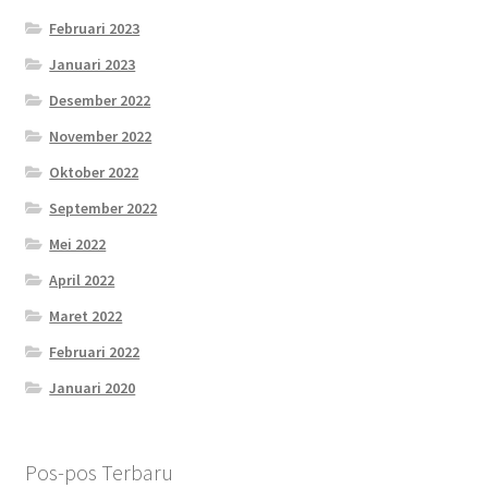
Februari 2023
Januari 2023
Desember 2022
November 2022
Oktober 2022
September 2022
Mei 2022
April 2022
Maret 2022
Februari 2022
Januari 2020
Pos-pos Terbaru