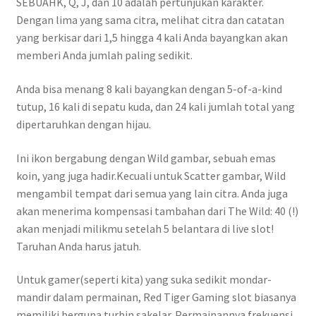
SEBUAHK, Q, J, dan 10 adalah pertunjukan karakter.
Dengan lima yang sama citra, melihat citra dan catatan
yang berkisar dari 1,5 hingga 4 kali Anda bayangkan akan
memberi Anda jumlah paling sedikit.
Anda bisa menang 8 kali bayangkan dengan 5-of-a-kind
tutup, 16 kali di sepatu kuda, dan 24 kali jumlah total yang
dipertaruhkan dengan hijau.
Ini ikon bergabung dengan Wild gambar, sebuah emas
koin, yang juga hadir.Kecuali untuk Scatter gambar, Wild
mengambil tempat dari semua yang lain citra. Anda juga
akan menerima kompensasi tambahan dari The Wild: 40 (!)
akan menjadi milikmu setelah 5 belantara di live slot!
Taruhan Anda harus jatuh.
Untuk gamer(seperti kita) yang suka sedikit mondar-
mandir dalam permainan, Red Tiger Gaming slot biasanya
memiliki berguna turbin sakelar. Permainannya frekuensi