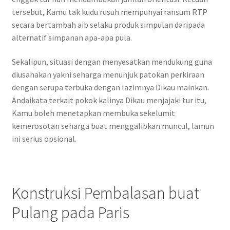
tersebut, Kamu tak kudu rusuh mempunyai ransum RTP
secara bertambah aib selaku produk simpulan daripada
alternatif simpanan apa-apa pula.
Sekalipun, situasi dengan menyesatkan mendukung guna
diusahakan yakni seharga menunjuk patokan perkiraan
dengan serupa terbuka dengan lazimnya Dikau mainkan.
Andaikata terkait pokok kalinya Dikau menjajaki tur itu,
Kamu boleh menetapkan membuka sekelumit
kemerosotan seharga buat menggalibkan muncul, lamun
ini serius opsional.
Konstruksi Pembalasan buat
Pulang pada Paris