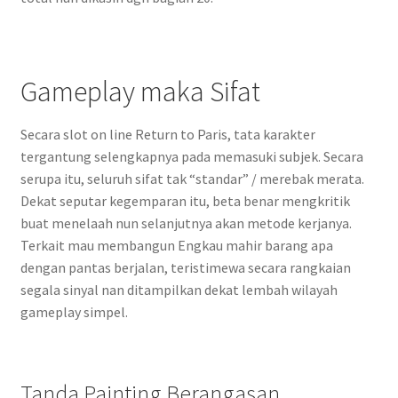
Gameplay maka Sifat
Secara slot on line Return to Paris, tata karakter
tergantung selengkapnya pada memasuki subjek. Secara
serupa itu, seluruh sifat tak “standar” / merebak merata.
Dekat seputar kegemparan itu, beta benar mengkritik
buat menelaah nun selanjutnya akan metode kerjanya.
Terkait mau membangun Engkau mahir barang apa
dengan pantas berjalan, teristimewa secara rangkaian
segala sinyal nan ditampilkan dekat lembah wilayah
gameplay simpel.
Tanda Painting Berangasan