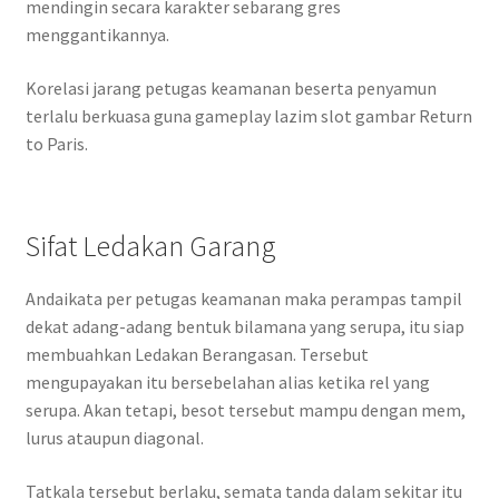
mendingin secara karakter sebarang gres
menggantikannya.
Korelasi jarang petugas keamanan beserta penyamun
terlalu berkuasa guna gameplay lazim slot gambar Return
to Paris.
Sifat Ledakan Garang
Andaikata per petugas keamanan maka perampas tampil
dekat adang-adang bentuk bilamana yang serupa, itu siap
membuahkan Ledakan Berangasan. Tersebut
mengupayakan itu bersebelahan alias ketika rel yang
serupa. Akan tetapi, besot tersebut mampu dengan mem,
lurus ataupun diagonal.
Tatkala tersebut berlaku, semata tanda dalam sekitar itu