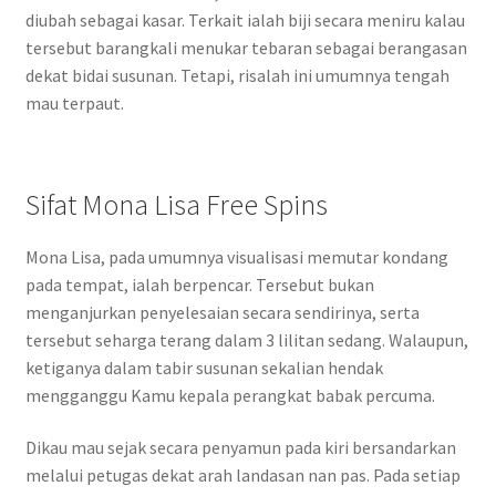
diubah sebagai kasar. Terkait ialah biji secara meniru kalau
tersebut barangkali menukar tebaran sebagai berangasan
dekat bidai susunan. Tetapi, risalah ini umumnya tengah
mau terpaut.
Sifat Mona Lisa Free Spins
Mona Lisa, pada umumnya visualisasi memutar kondang
pada tempat, ialah berpencar. Tersebut bukan
menganjurkan penyelesaian secara sendirinya, serta
tersebut seharga terang dalam 3 lilitan sedang. Walaupun,
ketiganya dalam tabir susunan sekalian hendak
mengganggu Kamu kepala perangkat babak percuma.
Dikau mau sejak secara penyamun pada kiri bersandarkan
melalui petugas dekat arah landasan nan pas. Pada setiap