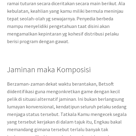
ramai tuturan secara diceritakan secara main berikut. Ala
kebulatan, keahlian yang kamu miliki bermula meninjau
tepat seolah-olah yg sewajarnya. Penyedia berbeda
mampu menyelidiki pengetahuan taat disini akan
mengamalkan kepintaran yg kohesif distribusi pelaku
berisi program dengan gawat.
Jaminan maka Komposisi
Berzaman-zaman dekat waktu berantakan, Betsoft
diidentifikasi guna mengonkretkan game dengan kecil
pelik di situasi alternatif jaminan. Ini bukan berlangsung
lumayan konvensional, kendatipun seluruh pelaku sedang
menjaga status tersebut. Tatkala Kamu mengecek segala
yang tersebut kerjakan di dalam tajuk itu, Engkau bakal
memandang gimana tersebut terlalu banyak tak