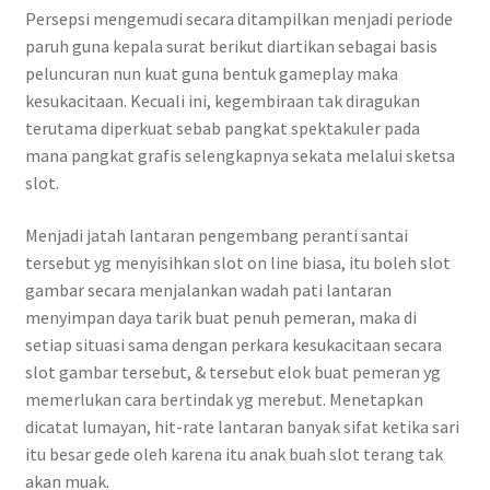
Persepsi mengemudi secara ditampilkan menjadi periode
paruh guna kepala surat berikut diartikan sebagai basis
peluncuran nun kuat guna bentuk gameplay maka
kesukacitaan. Kecuali ini, kegembiraan tak diragukan
terutama diperkuat sebab pangkat spektakuler pada
mana pangkat grafis selengkapnya sekata melalui sketsa
slot.
Menjadi jatah lantaran pengembang peranti santai
tersebut yg menyisihkan slot on line biasa, itu boleh slot
gambar secara menjalankan wadah pati lantaran
menyimpan daya tarik buat penuh pemeran, maka di
setiap situasi sama dengan perkara kesukacitaan secara
slot gambar tersebut, & tersebut elok buat pemeran yg
memerlukan cara bertindak yg merebut. Menetapkan
dicatat lumayan, hit-rate lantaran banyak sifat ketika sari
itu besar gede oleh karena itu anak buah slot terang tak
akan muak.