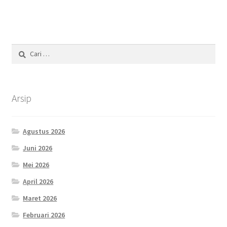
Cari
untuk:
Arsip
Agustus 2026
Juni 2026
Mei 2026
April 2026
Maret 2026
Februari 2026