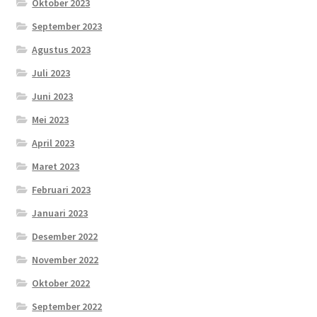
Oktober 2023
September 2023
Agustus 2023
Juli 2023
Juni 2023
Mei 2023
April 2023
Maret 2023
Februari 2023
Januari 2023
Desember 2022
November 2022
Oktober 2022
September 2022