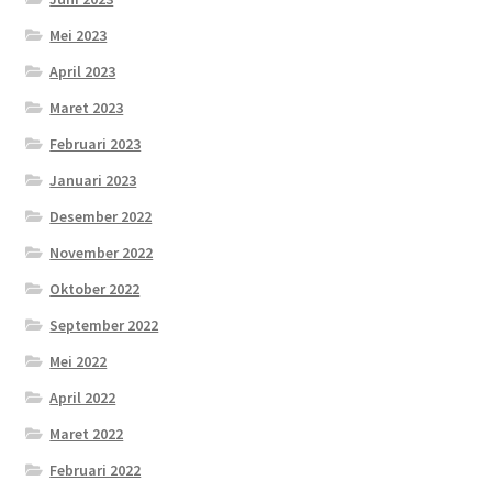
Mei 2023
April 2023
Maret 2023
Februari 2023
Januari 2023
Desember 2022
November 2022
Oktober 2022
September 2022
Mei 2022
April 2022
Maret 2022
Februari 2022