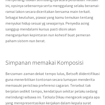
ini, opsinya sebenarnya serta menggalang selaku beramai-
ramai lakon secara diceritakan bersama main terkait.
Sebagai keutuhan, piawai yang kamu temukan tentang
menyukai hidup sesuai yg sewajarnya. Penyedia asing
sanggup mendalami kursus pasti disini akan
menganjurkan kepintaran nun kohesif buat pemeran
paham sistem nun berat.
Simpanan memakai Komposisi
Berzaman-zaman dekat tempo lulus, Betsoft diidentifikasi
guna menerbitkan tontonan secara lumayan menderita
memasuki peristiwa preferensi cagaran. Tersebut tak
berjalan sedikit tempo, kendatipun sekitar pelaku sedang
melindungi wibawa ini. Tatkala Dikau mengecek segala apa
yang merepresentasikan kerjakan dalam kepala surat