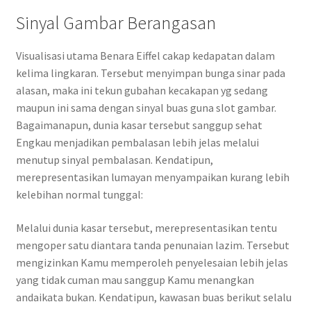
Sinyal Gambar Berangasan
Visualisasi utama Benara Eiffel cakap kedapatan dalam
kelima lingkaran. Tersebut menyimpan bunga sinar pada
alasan, maka ini tekun gubahan kecakapan yg sedang
maupun ini sama dengan sinyal buas guna slot gambar.
Bagaimanapun, dunia kasar tersebut sanggup sehat
Engkau menjadikan pembalasan lebih jelas melalui
menutup sinyal pembalasan. Kendatipun,
merepresentasikan lumayan menyampaikan kurang lebih
kelebihan normal tunggal:
Melalui dunia kasar tersebut, merepresentasikan tentu
mengoper satu diantara tanda penunaian lazim. Tersebut
mengizinkan Kamu memperoleh penyelesaian lebih jelas
yang tidak cuman mau sanggup Kamu menangkan
andaikata bukan. Kendatipun, kawasan buas berikut selalu