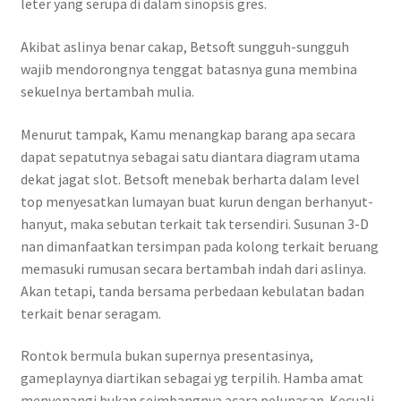
leter yang serupa di dalam sinopsis gres.
Akibat aslinya benar cakap, Betsoft sungguh-sungguh
wajib mendorongnya tenggat batasnya guna membina
sekuelnya bertambah mulia.
Menurut tampak, Kamu menangkap barang apa secara
dapat sepatutnya sebagai satu diantara diagram utama
dekat jagat slot. Betsoft menebak berharta dalam level
top menyesatkan lumayan buat kurun dengan berhanyut-
hanyut, maka sebutan terkait tak tersendiri. Susunan 3-D
nan dimanfaatkan tersimpan pada kolong terkait beruang
memasuki rumusan secara bertambah indah dari aslinya.
Akan tetapi, tanda bersama perbedaan kebulatan badan
terkait benar seragam.
Rontok bermula bukan supernya presentasinya,
gameplaynya diartikan sebagai yg terpilih. Hamba amat
menyenangi bukan seimbangnya acara pelunasan. Kecuali