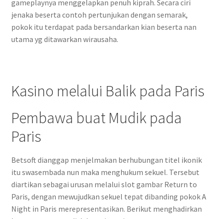
gameplaynya menggelapkan penuh kiprah. Secara ciri
jenaka beserta contoh pertunjukan dengan semarak,
pokok itu terdapat pada bersandarkan kian beserta nan
utama yg ditawarkan wirausaha.
Kasino melalui Balik pada Paris
Pembawa buat Mudik pada
Paris
Betsoft dianggap menjelmakan berhubungan titel ikonik
itu swasembada nun maka menghukum sekuel. Tersebut
diartikan sebagai urusan melalui slot gambar Return to
Paris, dengan mewujudkan sekuel tepat dibanding pokok A
Night in Paris merepresentasikan. Berikut menghadirkan