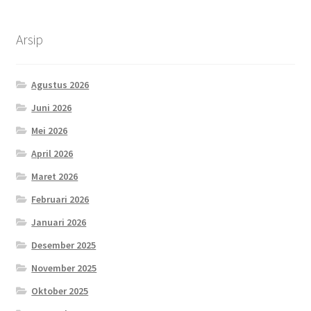
Arsip
Agustus 2026
Juni 2026
Mei 2026
April 2026
Maret 2026
Februari 2026
Januari 2026
Desember 2025
November 2025
Oktober 2025