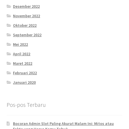
Desember 2022
November 2022
Oktober 2022
September 2022
Mei 2022
April 2022
Maret 2022
Februari 2022
Januari 2020
Pos-pos Terbaru
Bocoran Admin Slot Paling Akurat Malam Ini: Mitos atau