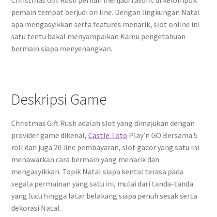
Christmas Gift Rush pernah menjadi favorit di kelompok
pemain tempat berjudi on line. Dengan lingkungan Natal
apa mengasyikkan serta features menarik, slot online ini
satu tentu bakal menyampaikan Kamu pengetahuan
bermain siapa menyenangkan.
Deskripsi Game
Christmas Gift Rush adalah slot yang dimajukan dengan
provider game dikenal,
Castle Toto
Play’n GO.Bersama 5
roll dan juga 20 line pembayaran, slot gacor yang satu ini
menawarkan cara bermain yang menarik dan
mengasyikkan. Topik Natal siapa kental terasa pada
segala permainan yang satu ini, mulai dari tanda-tanda
yang lucu hingga latar belakang siapa penuh sesak serta
dekorasi Natal.