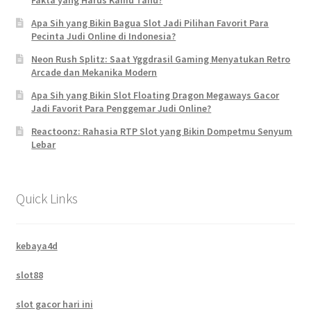
Fakta yang Harus Kamu Tahu?
Apa Sih yang Bikin Bagua Slot Jadi Pilihan Favorit Para
Pecinta Judi Online di Indonesia?
Neon Rush Splitz: Saat Yggdrasil Gaming Menyatukan Retro
Arcade dan Mekanika Modern
Apa Sih yang Bikin Slot Floating Dragon Megaways Gacor
Jadi Favorit Para Penggemar Judi Online?
Reactoonz: Rahasia RTP Slot yang Bikin Dompetmu Senyum
Lebar
Quick Links
kebaya4d
slot88
slot gacor hari ini