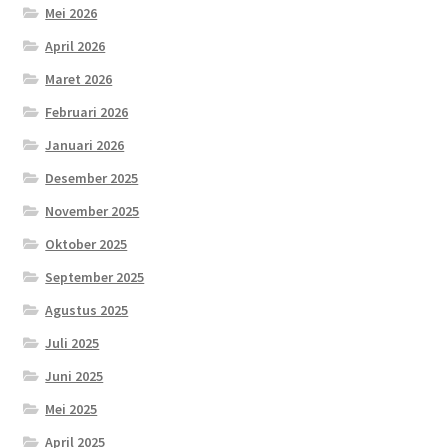
Mei 2026
April 2026
Maret 2026
Februari 2026
Januari 2026
Desember 2025
November 2025
Oktober 2025
September 2025
Agustus 2025
Juli 2025
Juni 2025
Mei 2025
April 2025