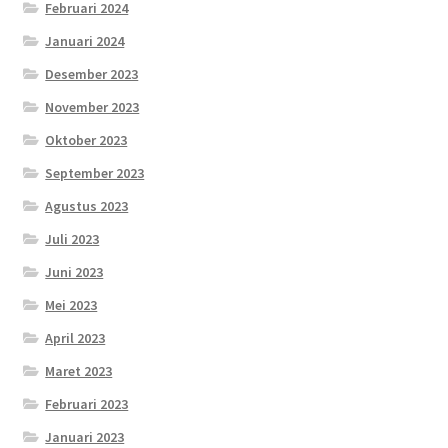
Februari 2024
Januari 2024
Desember 2023
November 2023
Oktober 2023
September 2023
Agustus 2023
Juli 2023
Juni 2023
Mei 2023
April 2023
Maret 2023
Februari 2023
Januari 2023