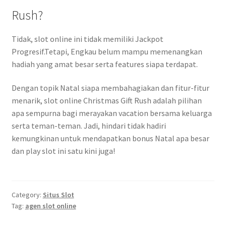
Rush?
Tidak, slot online ini tidak memiliki Jackpot
Progresif.Tetapi, Engkau belum mampu memenangkan
hadiah yang amat besar serta features siapa terdapat.
Dengan topik Natal siapa membahagiakan dan fitur-fitur
menarik, slot online Christmas Gift Rush adalah pilihan
apa sempurna bagi merayakan vacation bersama keluarga
serta teman-teman. Jadi, hindari tidak hadiri
kemungkinan untuk mendapatkan bonus Natal apa besar
dan play slot ini satu kini juga!
Category:
Situs Slot
Tag:
agen slot online