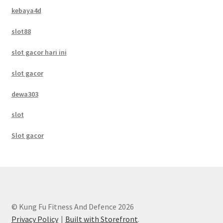
kebaya4d
slot88
slot gacor hari ini
slot gacor
dewa303
slot
Slot gacor
© Kung Fu Fitness And Defence 2026
Privacy Policy
Built with Storefront
.