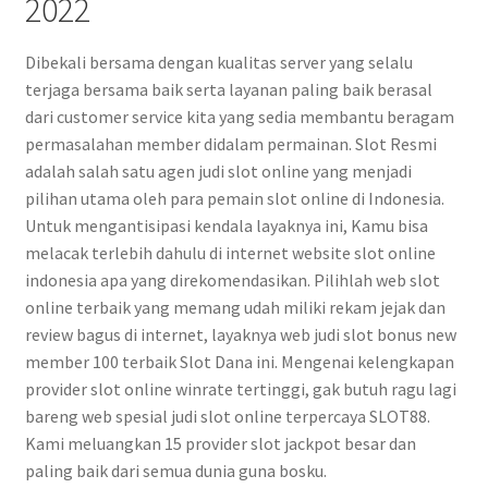
2022
Dibekali bersama dengan kualitas server yang selalu
terjaga bersama baik serta layanan paling baik berasal
dari customer service kita yang sedia membantu beragam
permasalahan member didalam permainan. Slot Resmi
adalah salah satu agen judi slot online yang menjadi
pilihan utama oleh para pemain slot online di Indonesia.
Untuk mengantisipasi kendala layaknya ini, Kamu bisa
melacak terlebih dahulu di internet website slot online
indonesia apa yang direkomendasikan. Pilihlah web slot
online terbaik yang memang udah miliki rekam jejak dan
review bagus di internet, layaknya web judi slot bonus new
member 100 terbaik Slot Dana ini. Mengenai kelengkapan
provider slot online winrate tertinggi, gak butuh ragu lagi
bareng web spesial judi slot online terpercaya SLOT88.
Kami meluangkan 15 provider slot jackpot besar dan
paling baik dari semua dunia guna bosku.