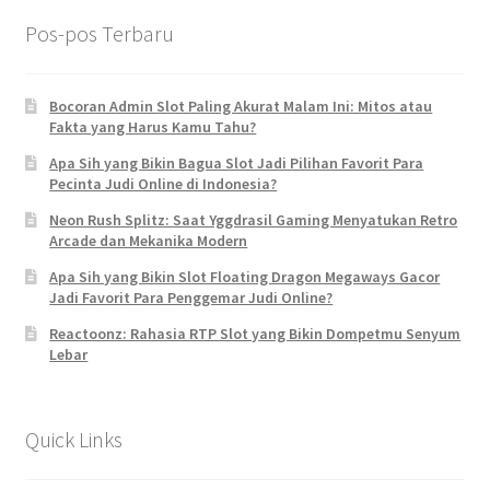
Pos-pos Terbaru
Bocoran Admin Slot Paling Akurat Malam Ini: Mitos atau
Fakta yang Harus Kamu Tahu?
Apa Sih yang Bikin Bagua Slot Jadi Pilihan Favorit Para
Pecinta Judi Online di Indonesia?
Neon Rush Splitz: Saat Yggdrasil Gaming Menyatukan Retro
Arcade dan Mekanika Modern
Apa Sih yang Bikin Slot Floating Dragon Megaways Gacor
Jadi Favorit Para Penggemar Judi Online?
Reactoonz: Rahasia RTP Slot yang Bikin Dompetmu Senyum
Lebar
Quick Links