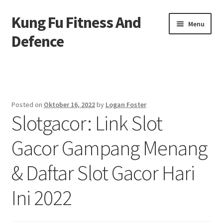
Kung Fu Fitness And
Skip
Skip
Menu
to
to
Defence
navigation
content
Beranda
About us
Posted on
Oktober 16, 2022
by
Logan Foster
Slotgacor: Link Slot
Contact us
Gacor Gampang Menang
Privacy Policy
& Daftar Slot Gacor Hari
Ini 2022