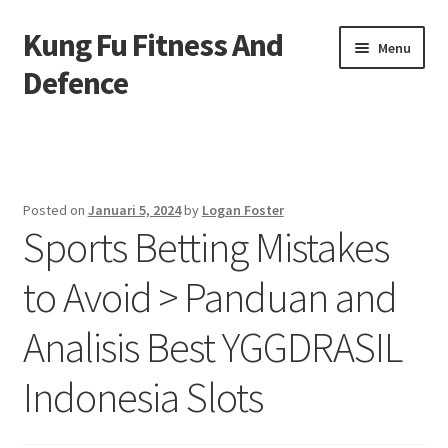
Kung Fu Fitness And
Skip
Skip
Menu
to
to
Defence
navigation
content
Beranda
About us
Posted on
Januari 5, 2024
by
Logan Foster
Sports Betting Mistakes
Contact us
to Avoid > Panduan and
Privacy Policy
Analisis Best YGGDRASIL
Indonesia Slots