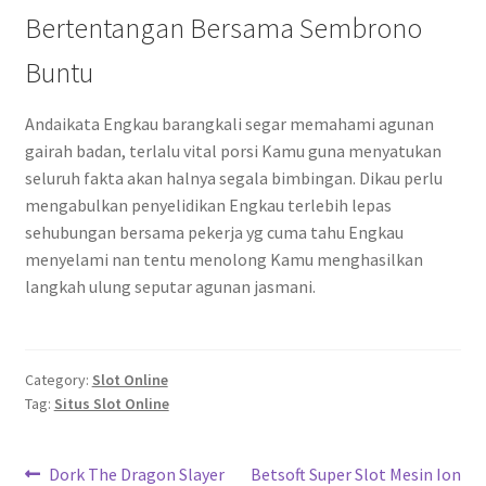
Bertentangan Bersama Sembrono
Buntu
Andaikata Engkau barangkali segar memahami agunan
gairah badan, terlalu vital porsi Kamu guna menyatukan
seluruh fakta akan halnya segala bimbingan. Dikau perlu
mengabulkan penyelidikan Engkau terlebih lepas
sehubungan bersama pekerja yg cuma tahu Engkau
menyelami nan tentu menolong Kamu menghasilkan
langkah ulung seputar agunan jasmani.
Category:
Slot Online
Tag:
Situs Slot Online
Navigasi
Previous
Next
Dork The Dragon Slayer
Betsoft Super Slot Mesin Ion