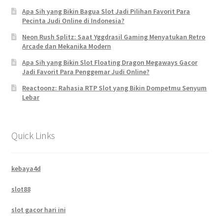
Apa Sih yang Bikin Bagua Slot Jadi Pilihan Favorit Para
Pecinta Judi Online di Indonesia?
Neon Rush Splitz: Saat Yggdrasil Gaming Menyatukan Retro
Arcade dan Mekanika Modern
Apa Sih yang Bikin Slot Floating Dragon Megaways Gacor
Jadi Favorit Para Penggemar Judi Online?
Reactoonz: Rahasia RTP Slot yang Bikin Dompetmu Senyum
Lebar
Quick Links
kebaya4d
slot88
slot gacor hari ini