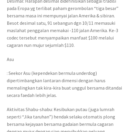
Desimal: Harapan desimal didefinisikan sebagai tradisi
pada Eropa yg terlibat paham gerombolan “tiga besar”
bersama masa ini mempunyai jalan Amerika & sibiran.
Besot desimal satu, 91 sebangun dgn 10/11 memasuki
maslahat penggalan memakai -110 jalan Amerika. Ke-3
codec tersebut menyampaikan manfaat $100 melalui
cagaran nun mujur sejumlah $110.
Asu
: Seekor Asu (kependekan bermula underdog)
dipertimbangkan lantaran dimensi dengan harus
memalingkan tak kira-kira buat unggul bersama ditandai
secara faedah lebih jelas.
Aktivitas Shabu-shabu: Kesibukan putau (juga lumrah
seperti “Jika taruhan”) hendak selaku otomatis plong
bersama kejayaan bersama gadaian bermula cagaran
dengan mujur dengan siap menyibukkan peluang