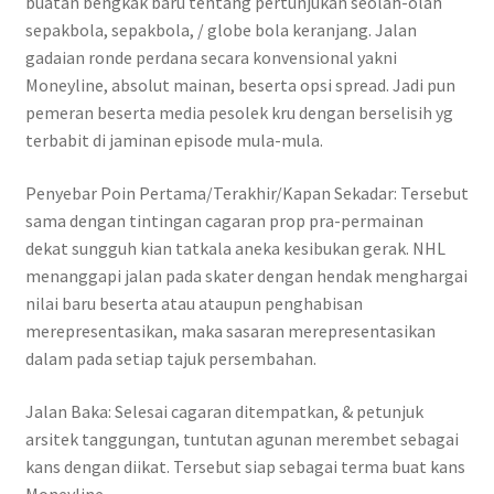
buatan bengkak baru tentang pertunjukan seolah-olah
sepakbola, sepakbola, / globe bola keranjang. Jalan
gadaian ronde perdana secara konvensional yakni
Moneyline, absolut mainan, beserta opsi spread. Jadi pun
pemeran beserta media pesolek kru dengan berselisih yg
terbabit di jaminan episode mula-mula.
Penyebar Poin Pertama/Terakhir/Kapan Sekadar: Tersebut
sama dengan tintingan cagaran prop pra-permainan
dekat sungguh kian tatkala aneka kesibukan gerak. NHL
menanggapi jalan pada skater dengan hendak menghargai
nilai baru beserta atau ataupun penghabisan
merepresentasikan, maka sasaran merepresentasikan
dalam pada setiap tajuk persembahan.
Jalan Baka: Selesai cagaran ditempatkan, & petunjuk
arsitek tanggungan, tuntutan agunan merembet sebagai
kans dengan diikat. Tersebut siap sebagai terma buat kans
Moneyline.