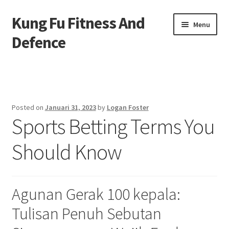
Kung Fu Fitness And
Skip
Skip
Menu
to
to
Defence
navigation
content
Beranda
About us
Posted on
Januari 31, 2023
by
Logan Foster
Sports Betting Terms You
Contact us
Should Know
Privacy Policy
Agunan Gerak 100 kepala:
Tulisan Penuh Sebutan