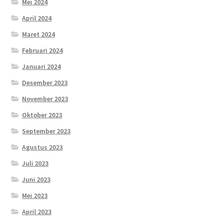
Mei 2024
April 2024
Maret 2024
Februari 2024
Januari 2024
Desember 2023
November 2023
Oktober 2023
September 2023
Agustus 2023
Juli 2023
Juni 2023
Mei 2023
April 2023