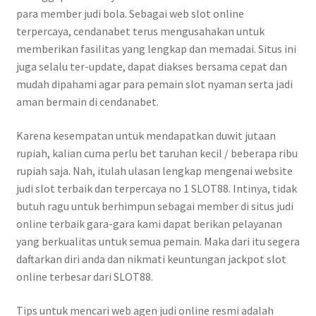
para member judi bola. Sebagai web slot online
terpercaya, cendanabet terus mengusahakan untuk
memberikan fasilitas yang lengkap dan memadai. Situs ini
juga selalu ter-update, dapat diakses bersama cepat dan
mudah dipahami agar para pemain slot nyaman serta jadi
aman bermain di cendanabet.
Karena kesempatan untuk mendapatkan duwit jutaan
rupiah, kalian cuma perlu bet taruhan kecil / beberapa ribu
rupiah saja. Nah, itulah ulasan lengkap mengenai website
judi slot terbaik dan terpercaya no 1 SLOT88. Intinya, tidak
butuh ragu untuk berhimpun sebagai member di situs judi
online terbaik gara-gara kami dapat berikan pelayanan
yang berkualitas untuk semua pemain. Maka dari itu segera
daftarkan diri anda dan nikmati keuntungan jackpot slot
online terbesar dari SLOT88.
Tips untuk mencari web agen judi online resmi adalah