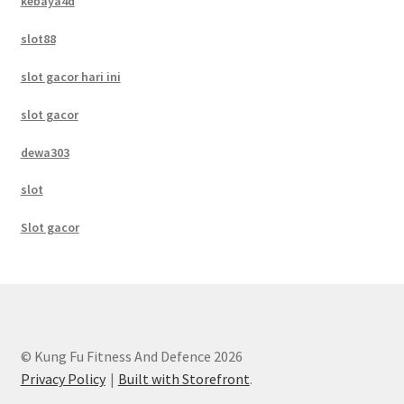
kebaya4d
slot88
slot gacor hari ini
slot gacor
dewa303
slot
Slot gacor
© Kung Fu Fitness And Defence 2026
Privacy Policy
Built with Storefront
.