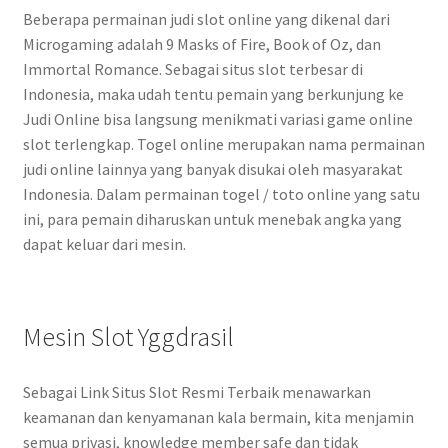
Beberapa permainan judi slot online yang dikenal dari
Microgaming adalah 9 Masks of Fire, Book of Oz, dan
Immortal Romance. Sebagai situs slot terbesar di
Indonesia, maka udah tentu pemain yang berkunjung ke
Judi Online bisa langsung menikmati variasi game online
slot terlengkap. Togel online merupakan nama permainan
judi online lainnya yang banyak disukai oleh masyarakat
Indonesia. Dalam permainan togel / toto online yang satu
ini, para pemain diharuskan untuk menebak angka yang
dapat keluar dari mesin.
Mesin Slot Yggdrasil
Sebagai Link Situs Slot Resmi Terbaik menawarkan
keamanan dan kenyamanan kala bermain, kita menjamin
semua privasi, knowledge member safe dan tidak