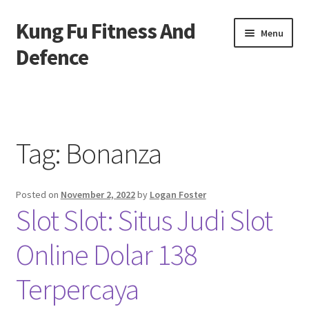
Kung Fu Fitness And
Skip
Skip
Menu
to
to
Defence
navigation
content
Beranda
About us
Tag:
Bonanza
Contact us
Posted on
November 2, 2022
by
Logan Foster
Privacy Policy
Slot Slot: Situs Judi Slot
Online Dolar 138
Terpercaya