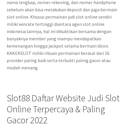
nama lengkap, nomer rekening, dan nomer handphone
sebelum akan bisa melakukan deposit dan juga bermain
slot online. Khusus permainan judi slot online sendiri
miliki winrate tertinggi diantara agen slot online
indonesia lainnya, hal ini dibuktikan bersama dengan
banyaknya member yang mampu mendapatkan
kemenangan hingga jackpot selama bermain disini.
KAKEKSLOT miliki ribuan permainan berasal dari 16
provider paling baik serta terbukti paling gacor atau
mudah menang.
Slot88 Daftar Website Judi Slot
Online Terpercaya & Paling
Gacor 2022