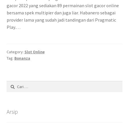
gacor 2022 yang sediakan 89 permainan slot gacor online
bersama spek multipier dan juga liar. Habanero sebagai
provider lama yang sudah jadi tandingan dari Pragmatic
Play.…
Category:
Slot Online
Tag:
Bonanza
Cari
untuk:
Arsip