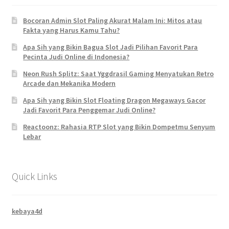
Bocoran Admin Slot Paling Akurat Malam Ini: Mitos atau
Fakta yang Harus Kamu Tahu?
Apa Sih yang Bikin Bagua Slot Jadi Pilihan Favorit Para
Pecinta Judi Online di Indonesia?
Neon Rush Splitz: Saat Yggdrasil Gaming Menyatukan Retro
Arcade dan Mekanika Modern
Apa Sih yang Bikin Slot Floating Dragon Megaways Gacor
Jadi Favorit Para Penggemar Judi Online?
Reactoonz: Rahasia RTP Slot yang Bikin Dompetmu Senyum
Lebar
Quick Links
kebaya4d