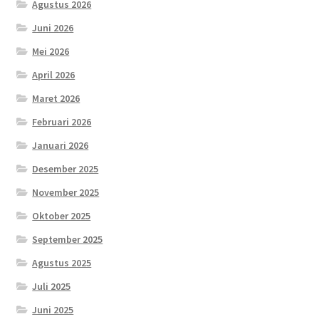
Agustus 2026
Juni 2026
Mei 2026
April 2026
Maret 2026
Februari 2026
Januari 2026
Desember 2025
November 2025
Oktober 2025
September 2025
Agustus 2025
Juli 2025
Juni 2025