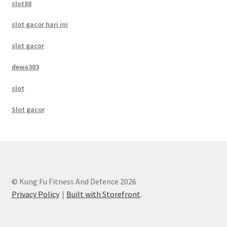
slot88
slot gacor hari ini
slot gacor
dewa303
slot
Slot gacor
© Kung Fu Fitness And Defence 2026
Privacy Policy
Built with Storefront
.