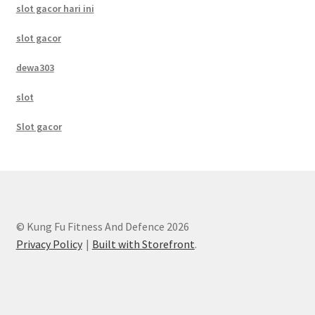
slot gacor hari ini
slot gacor
dewa303
slot
Slot gacor
© Kung Fu Fitness And Defence 2026
Privacy Policy
Built with Storefront
.