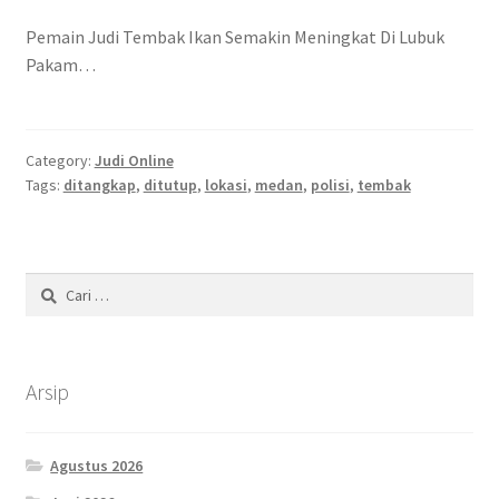
Pemain Judi Tembak Ikan Semakin Meningkat Di Lubuk
Pakam…
Category:
Judi Online
Tags:
ditangkap
,
ditutup
,
lokasi
,
medan
,
polisi
,
tembak
Cari
untuk:
Arsip
Agustus 2026