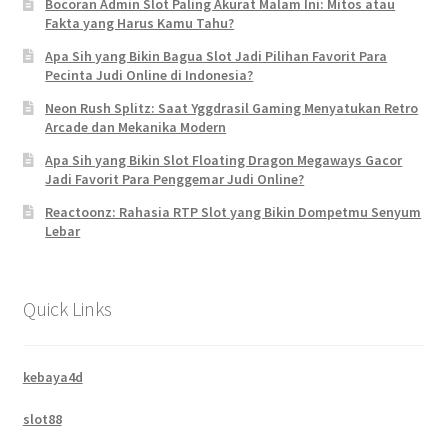
Bocoran Admin Slot Paling Akurat Malam Ini: Mitos atau
Fakta yang Harus Kamu Tahu?
Apa Sih yang Bikin Bagua Slot Jadi Pilihan Favorit Para
Pecinta Judi Online di Indonesia?
Neon Rush Splitz: Saat Yggdrasil Gaming Menyatukan Retro
Arcade dan Mekanika Modern
Apa Sih yang Bikin Slot Floating Dragon Megaways Gacor
Jadi Favorit Para Penggemar Judi Online?
Reactoonz: Rahasia RTP Slot yang Bikin Dompetmu Senyum
Lebar
Quick Links
kebaya4d
slot88