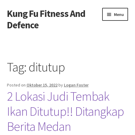
Kung Fu Fitness And
Skip
Skip
Menu
to
to
Defence
navigation
content
Beranda
About us
Tag:
ditutup
Contact us
Posted on
Oktober 15, 2022
by
Logan Foster
Privacy Policy
2 Lokasi Judi Tembak
Ikan Ditutup!! Ditangkap
Berita Medan