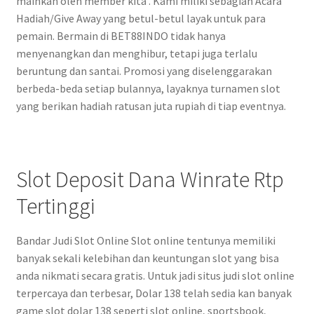
mainkan oleh member kita . Kami miliki sebagian Acara
Hadiah/Give Away yang betul-betul layak untuk para
pemain. Bermain di BET88INDO tidak hanya
menyenangkan dan menghibur, tetapi juga terlalu
beruntung dan santai. Promosi yang diselenggarakan
berbeda-beda setiap bulannya, layaknya turnamen slot
yang berikan hadiah ratusan juta rupiah di tiap eventnya.
Slot Deposit Dana Winrate Rtp
Tertinggi
Bandar Judi Slot Online Slot online tentunya memiliki
banyak sekali kelebihan dan keuntungan slot yang bisa
anda nikmati secara gratis. Untuk jadi situs judi slot online
terpercaya dan terbesar, Dolar 138 telah sedia kan banyak
game slot dolar 138 seperti slot online, sportsbook,