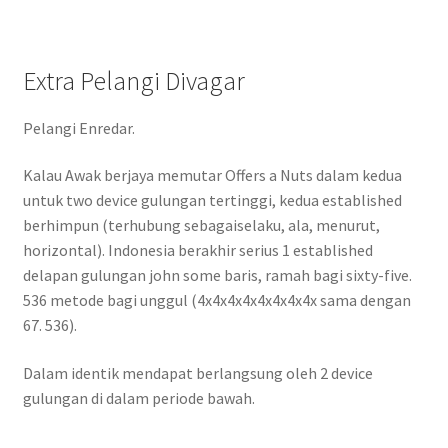
Extra Pelangi Divagar
Pelangi Enredar.
Kalau Awak berjaya memutar Offers a Nuts dalam kedua
untuk two device gulungan tertinggi, kedua established
berhimpun (terhubung sebagaiselaku, ala, menurut,
horizontal). Indonesia berakhir serius 1 established
delapan gulungan john some baris, ramah bagi sixty-five.
536 metode bagi unggul (4x4x4x4x4x4x4x4x sama dengan
67. 536).
Dalam identik mendapat berlangsung oleh 2 device
gulungan di dalam periode bawah.