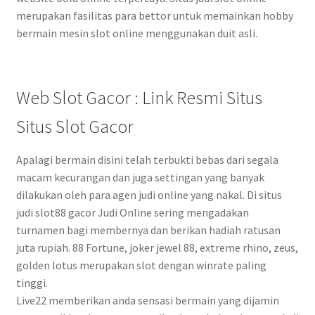
merupakan fasilitas para bettor untuk memainkan hobby
bermain mesin slot online menggunakan duit asli.
Web Slot Gacor : Link Resmi Situs
Situs Slot Gacor
Apalagi bermain disini telah terbukti bebas dari segala
macam kecurangan dan juga settingan yang banyak
dilakukan oleh para agen judi online yang nakal. Di situs
judi slot88 gacor Judi Online sering mengadakan
turnamen bagi membernya dan berikan hadiah ratusan
juta rupiah. 88 Fortune, joker jewel 88, extreme rhino, zeus,
golden lotus merupakan slot dengan winrate paling
tinggi.
Live22 memberikan anda sensasi bermain yang dijamin