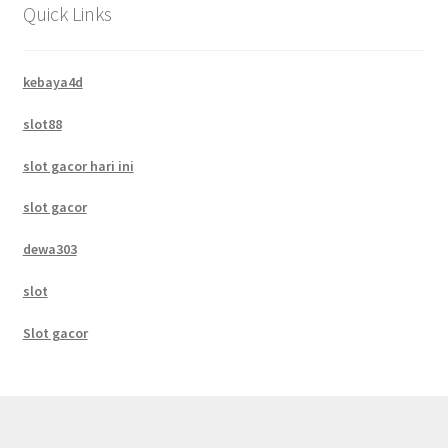
Quick Links
kebaya4d
slot88
slot gacor hari ini
slot gacor
dewa303
slot
Slot gacor