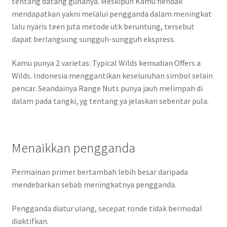
tentang datang gunanya. Meskipun Kamu hendak
mendapatkan yakni melalui pengganda dalam meningkat
lalu nyaris teen juta metode utk beruntung, tersebut
dapat berlangsung sungguh-sungguh ekspress.
Kamu punya 2 varietas: Typical Wilds kemudian Offers a
Wilds. Indonesia menggantikan keseluruhan simbol selain
pencar. Seandainya Range Nuts punya jauh melimpah di
dalam pada tangki, yg tentang ya jelaskan sebentar pula.
Menaikkan pengganda
Permainan primer bertambah lebih besar daripada
mendebarkan sebab meningkatnya pengganda.
Pengganda diatur ulang, secepat ronde tidak bermodal
diaktifkan.