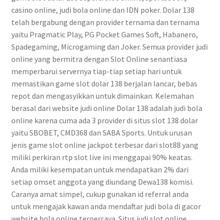
casino online, judi bola online dan IDN poker. Dolar 138
telah bergabung dengan provider ternama dan ternama
yaitu Pragmatic Play, PG Pocket Games Soft, Habanero,
Spadegaming, Microgaming dan Joker. Semua provider judi
online yang bermitra dengan Slot Online senantiasa
memperbarui servernya tiap-tiap setiap hari untuk
memastikan game slot dolar 138 berjalan lancar, bebas
repot dan mengasyikkan untuk dimainkan. Kelemahan
berasal dari website judi online Dolar 138 adalah judi bola
online karena cuma ada 3 provider di situs slot 138 dolar
yaitu SBOBET, CMD368 dan SABA Sports. Untuk urusan
jenis game slot online jackpot terbesar dari slot88 yang
miliki perkiran rtp slot live ini menggapai 90% keatas.
Anda miliki kesempatan untuk mendapatkan 2% dari
setiap omset anggota yang diundang Dewa138 komisi.
Caranya amat simpel, cukup gunakan id referral anda
untuk mengajak kawan anda mendaftar judi bola di gacor
website bola online terpercaya. Situs judi slot online