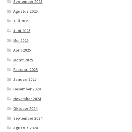
September 2025
Agustus 2025
Juli 2025
Juni 2025
Mei 2025
April 2025
Maret 2025
Februari 2025
Januari 2025
Desember 2024
November 2024
Oktober 2024
September 2024
Agustus 2024