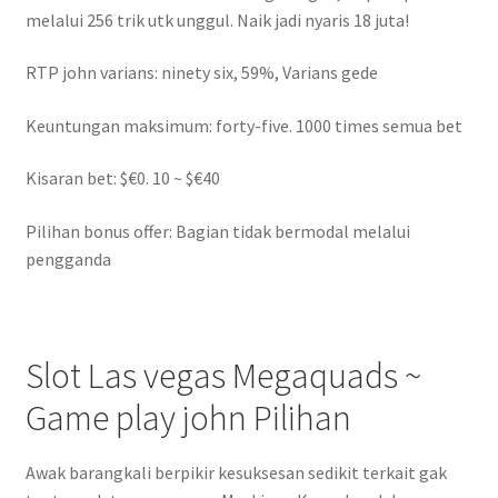
melalui 256 trik utk unggul. Naik jadi nyaris 18 juta!
RTP john varians: ninety six, 59%, Varians gede
Keuntungan maksimum: forty-five. 1000 times semua bet
Kisaran bet: $€0. 10 ~ $€40
Pilihan bonus offer: Bagian tidak bermodal melalui
pengganda
Slot Las vegas Megaquads ~
Game play john Pilihan
Awak barangkali berpikir kesuksesan sedikit terkait gak