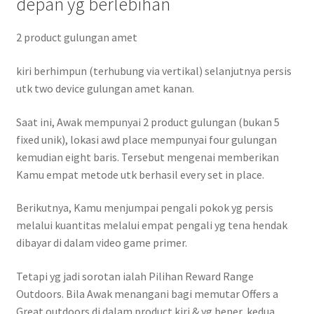
depan yg berlebihan
2 product gulungan amet
kiri berhimpun (terhubung via vertikal) selanjutnya persis
utk two device gulungan amet kanan.
Saat ini, Awak mempunyai 2 product gulungan (bukan 5
fixed unik), lokasi awd place mempunyai four gulungan
kemudian eight baris. Tersebut mengenai memberikan
Kamu empat metode utk berhasil every set in place.
Berikutnya, Kamu menjumpai pengali pokok yg persis
melalui kuantitas melalui empat pengali yg tena hendak
dibayar di dalam video game primer.
Tetapi yg jadi sorotan ialah Pilihan Reward Range
Outdoors. Bila Awak menangani bagi memutar Offers a
Great outdoors di dalam product kiri & yg bener, kedua