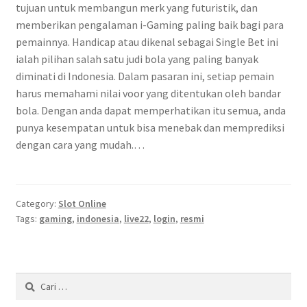
tujuan untuk membangun merk yang futuristik, dan
memberikan pengalaman i-Gaming paling baik bagi para
pemainnya. Handicap atau dikenal sebagai Single Bet ini
ialah pilihan salah satu judi bola yang paling banyak
diminati di Indonesia. Dalam pasaran ini, setiap pemain
harus memahami nilai voor yang ditentukan oleh bandar
bola. Dengan anda dapat memperhatikan itu semua, anda
punya kesempatan untuk bisa menebak dan memprediksi
dengan cara yang mudah.…
Category:
Slot Online
Tags:
gaming
,
indonesia
,
live22
,
login
,
resmi
Cari
untuk: