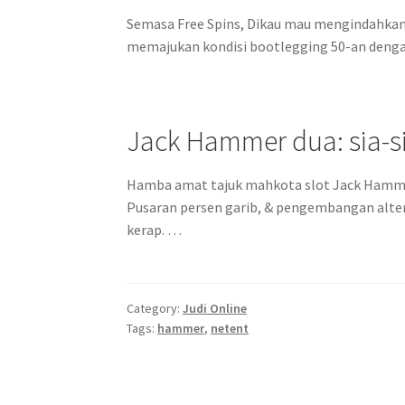
Semasa Free Spins, Dikau mau mengindahkan 
memajukan kondisi bootlegging 50-an deng
Jack Hammer dua: sia-s
Hamba amat tajuk mahkota slot Jack Hamm
Pusaran persen garib, & pengembangan alter
kerap. …
Category:
Judi Online
Tags:
hammer
,
netent