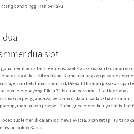
ntang band tinggi nan berlaku.
r dua
Hammer dua slot
 guna membaca sifat Free Spins. Saat 4 alias sisipan lantaran ikan
m mana pula dekat lilitan Dikau, Kamu menangkap pusaran percum
cuma, enam belut mau memihak Dikau 13 kisaran prodeo. tujuh t
an mau memboyong Dikau 20 kisaran percuma. Di setiap babak
n beserta pengganda 2x, bersama di dalam pada setiap kisaran
di garang, memajukan prospek Kamu guna memukulnya habis-habi
deo suplemen di dalam istimewa ekstra, akan tetapi itu tak ak
 kejayaan pokok Kamu.