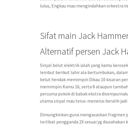
lulus, Engkau mau mengindahkan orkestra te
Sifat main Jack Hamme
Alternatif persen Jack 
Sinyal belut elektrik ialah yang kamu kerosek
lembut berikut lahir ala bertumbukan, dala
belut hendak memimpin Dikau 10 kisaran per
memimpin Kamu 16, serta 8 ataupun tambah
percuma pokok di babak ekstra disempurnaka
utama sinyal mau terus-menerus beralih ja
Dimungkinkan guna mengasaskan fragmen pro
terlibat pengganda 2X sesuai yg diusahakan