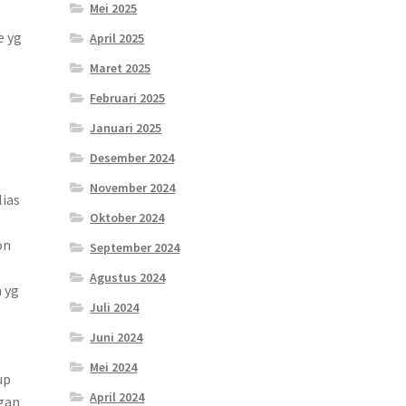
Mei 2025
e yg
April 2025
Maret 2025
Februari 2025
Januari 2025
Desember 2024
November 2024
lias
Oktober 2024
on
September 2024
Agustus 2024
 yg
Juli 2024
Juni 2024
Mei 2024
up
April 2024
gan