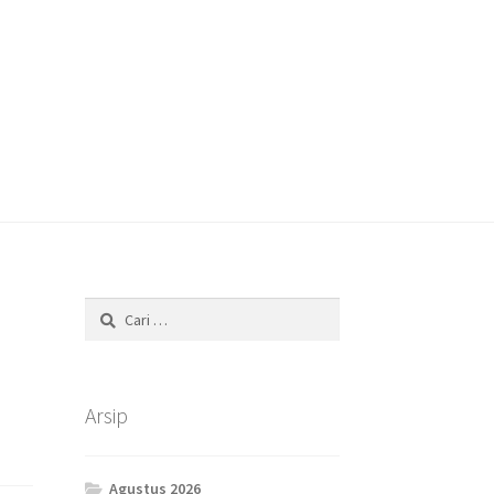
Cari
untuk:
Arsip
Agustus 2026