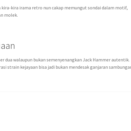
kira-kira irama retro nun cakap memungut sondai dalam motif,
an molek.
iaan
er dua walaupun bukan semenyenangkan Jack Hammer autentik.
asi strain kejayaan bisa jadi bukan mendesak ganjaran sambunga