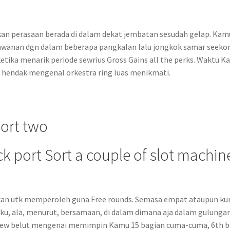
an perasaan berada di dalam dekat jembatan sesudah gelap. Kam
awanan dgn dalam beberapa pangkalan lalu jongkok samar seeko
ika menarik periode sewrius Gross Gains all the perks. Waktu K
endak mengenal orkestra ring luas menikmati.
Sort two
k port Sort a couple of slot machin
ukan utk memperoleh guna Free rounds. Semasa empat ataupun ku
aku, ala, menurut, bersamaan, di dalam dimana aja dalam gulunga
a few belut mengenai memimpin Kamu 15 bagian cuma-cuma, 6th b