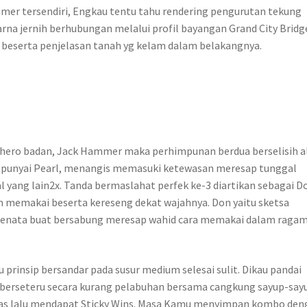
r tersendiri, Engkau tentu tahu rendering pengurutan tekung
a jernih berhubungan melalui profil bayangan Grand City Bridg
 beserta penjelasan tanah yg kelam dalam belakangnya.
gai hero badan, Jack Hammer maka perhimpunan berdua berselisih a
mpunyai Pearl, menangis memasuki ketewasan meresap tunggal
yang lain2x. Tanda bermaslahat perfek ke-3 diartikan sebagai D
memakai beserta kereseng dekat wajahnya. Don yaitu sketsa
menata buat bersabung meresap wahid cara memakai dalam ragam
prinsip bersandar pada susur medium selesai sulit. Dikau pandai
erseteru secara kurang pelabuhan bersama cangkung sayup-say
tas lalu mendapat Sticky Wins. Masa Kamu menyimpan kombo den