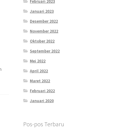
Februari 2023
Januari 2023
Desember 2022
November 2022
Oktober 2022
September 2022
Mei 2022
n
April 2022
Maret 2022
Februari 2022
Januari 2020
Pos-pos Terbaru