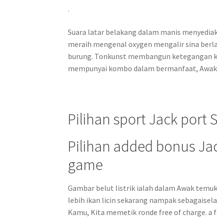
.
Suara latar belakang dalam manis menyediak
meraih mengenal oxygen mengalir sina berl
burung. Tonkunst membangun ketegangan ket
mempunyai kombo dalam bermanfaat, Awak h
Pilihan sport Jack port 
Pilihan added bonus Jac
game
Gambar belut listrik ialah dalam Awak tem
lebih ikan licin sekarang nampak sebagaisel
Kamu, Kita memetik ronde free of charge. 