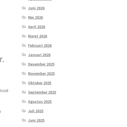
Juni 2026
Mei 2026
April 2026
Maret 2026
Februari 2026
Januari 2026
r.
Desember 2025
November 2025
Oktober 2025
roid
September 2025
Agustus 2025
n
Juli 2025
Juni 2025