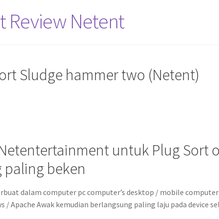
t Review Netent
port Sludge hammer two (Netent)
 Netentertainment untuk Plug Sort o
g paling beken
perbuat dalam computer pc computer’s desktop / mobile computer
 / Apache Awak kemudian berlangsung paling laju pada device se