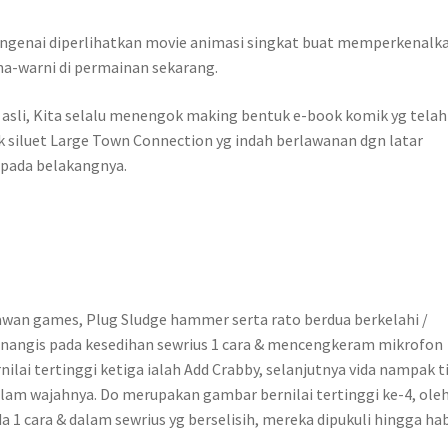
ngenai diperlihatkan movie animasi singkat buat memperkenalk
na-warni di permainan sekarang.
 asli, Kita selalu menengok making bentuk e-book komik yg telah
k siluet Large Town Connection yg indah berlawanan dgn latar
 pada belakangnya.
wan games, Plug Sludge hammer serta rato berdua berkelahi /
nangis pada kesedihan sewrius 1 cara & mencengkeram mikrofon
lai tertinggi ketiga ialah Add Crabby, selanjutnya vida nampak t
alam wajahnya. Do merupakan gambar bernilai tertinggi ke-4, ole
 1 cara & dalam sewrius yg berselisih, mereka dipukuli hingga ha