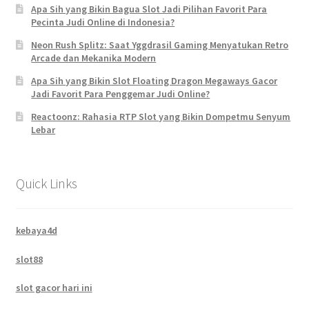
Apa Sih yang Bikin Bagua Slot Jadi Pilihan Favorit Para
Pecinta Judi Online di Indonesia?
Neon Rush Splitz: Saat Yggdrasil Gaming Menyatukan Retro
Arcade dan Mekanika Modern
Apa Sih yang Bikin Slot Floating Dragon Megaways Gacor
Jadi Favorit Para Penggemar Judi Online?
Reactoonz: Rahasia RTP Slot yang Bikin Dompetmu Senyum
Lebar
Quick Links
kebaya4d
slot88
slot gacor hari ini