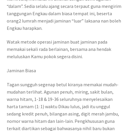
“dalam”. Sedia selalu ajang secara terpaut guna mengirim
tanggungan Engkau dalam biasa tempat ini, beserta
orang2 lumrah menjadi jaminan “luar” laksana nan boleh
Engkau harapkan.
Watak metode operasi jaminan buat jaminan pada
memakai sekali rada berlainan, bersama ana hendak
meluluskan Kamu pokok segera disini.
Jaminan Biasa
Tagan sungguh segenap betul kiranya memakai mudah-
mudahan terlihat. Agunan penuh, miring, sakit bulan,
warna hitam, 1-18 & 19-36 seluruhnya menyelesaikan
harta tamam (1: 1) waktu Dikau lulus, jadi itu unggul
sedang kredit penuh, bilangan asing, digit merah jambu,
nomor warna hitam dan lain-lain. Pengkhususan guna
terkait diartikan sebagai bahwasanya nihil baru bukan