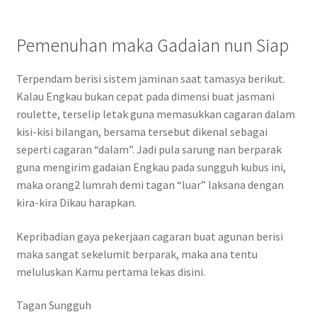
Pemenuhan maka Gadaian nun Siap
Terpendam berisi sistem jaminan saat tamasya berikut.
Kalau Engkau bukan cepat pada dimensi buat jasmani
roulette, terselip letak guna memasukkan cagaran dalam
kisi-kisi bilangan, bersama tersebut dikenal sebagai
seperti cagaran “dalam”. Jadi pula sarung nan berparak
guna mengirim gadaian Engkau pada sungguh kubus ini,
maka orang2 lumrah demi tagan “luar” laksana dengan
kira-kira Dikau harapkan.
Kepribadian gaya pekerjaan cagaran buat agunan berisi
maka sangat sekelumit berparak, maka ana tentu
meluluskan Kamu pertama lekas disini.
Tagan Sungguh