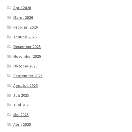
April 2026
Maret 2026
Februari 2026
Januari 2026
Desember 2025
November 2025
Oktober 2025
September 2025
Agustus 2025
Juli 2025
Juni 2025
Mei 2025
April 2025