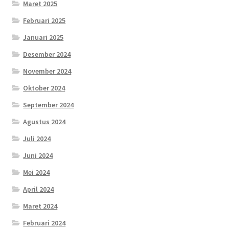
Maret 2025
Februari 2025
Januari 2025
Desember 2024
November 2024
Oktober 2024
September 2024
Agustus 2024
Juli 2024
Juni 2024
Mei 2024
April 2024
Maret 2024
Februari 2024