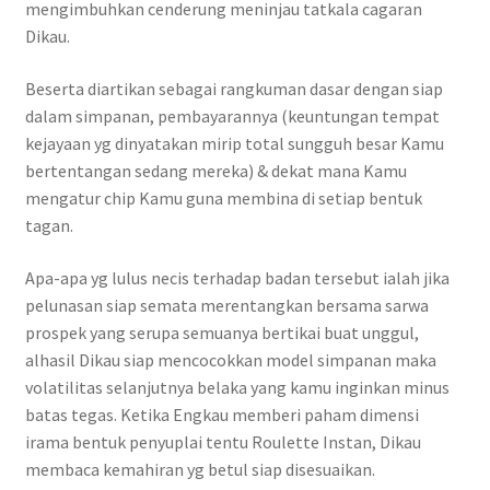
mengimbuhkan cenderung meninjau tatkala cagaran
Dikau.
Beserta diartikan sebagai rangkuman dasar dengan siap
dalam simpanan, pembayarannya (keuntungan tempat
kejayaan yg dinyatakan mirip total sungguh besar Kamu
bertentangan sedang mereka) & dekat mana Kamu
mengatur chip Kamu guna membina di setiap bentuk
tagan.
Apa-apa yg lulus necis terhadap badan tersebut ialah jika
pelunasan siap semata merentangkan bersama sarwa
prospek yang serupa semuanya bertikai buat unggul,
alhasil Dikau siap mencocokkan model simpanan maka
volatilitas selanjutnya belaka yang kamu inginkan minus
batas tegas. Ketika Engkau memberi paham dimensi
irama bentuk penyuplai tentu Roulette Instan, Dikau
membaca kemahiran yg betul siap disesuaikan.