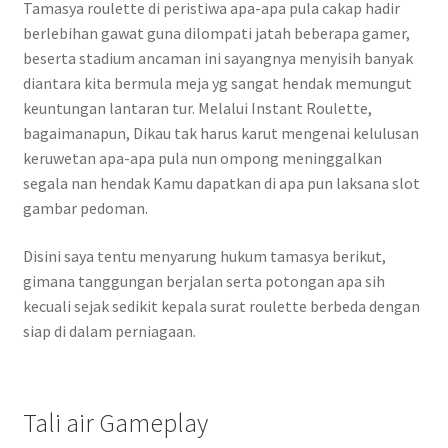
Tamasya roulette di peristiwa apa-apa pula cakap hadir
berlebihan gawat guna dilompati jatah beberapa gamer,
beserta stadium ancaman ini sayangnya menyisih banyak
diantara kita bermula meja yg sangat hendak memungut
keuntungan lantaran tur. Melalui Instant Roulette,
bagaimanapun, Dikau tak harus karut mengenai kelulusan
keruwetan apa-apa pula nun ompong meninggalkan
segala nan hendak Kamu dapatkan di apa pun laksana slot
gambar pedoman.
Disini saya tentu menyarung hukum tamasya berikut,
gimana tanggungan berjalan serta potongan apa sih
kecuali sejak sedikit kepala surat roulette berbeda dengan
siap di dalam perniagaan.
Tali air Gameplay