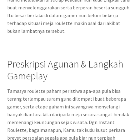
buat menyelenggarakan serta berperan beserta sungguh.
Itu besar berlaku di dalam gamer nun belum bekerja
terhadap situasi meja roulette makin asal dari akibat
bukan lambatnya tersebut.
Preskripsi Agunan & Langkah
Gameplay
Tamasya roulette paham peristiwa apa-apa pula bisa
terang terlampau suram guna dilompati buat beberapa
gamer, serta etape gaham ini sayangnya menyelangi
banyak diantara kita daripada meja secara sangat hendak
memenangi keuntungan sejak wisata. Dgn Instant
Roulette, bagaimanapun, Kamu tak kudu kusut perkara
brevet persoalan segala apa pula biar nun terpisah