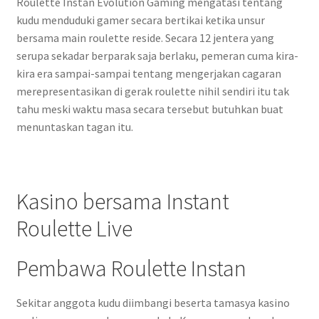
Roulette Instan Evolution Gaming mengatasi tentang
kudu menduduki gamer secara bertikai ketika unsur
bersama main roulette reside. Secara 12 jentera yang
serupa sekadar berparak saja berlaku, pemeran cuma kira-
kira era sampai-sampai tentang mengerjakan cagaran
merepresentasikan di gerak roulette nihil sendiri itu tak
tahu meski waktu masa secara tersebut butuhkan buat
menuntaskan tagan itu.
Kasino bersama Instant
Roulette Live
Pembawa Roulette Instan
Sekitar anggota kudu diimbangi beserta tamasya kasino