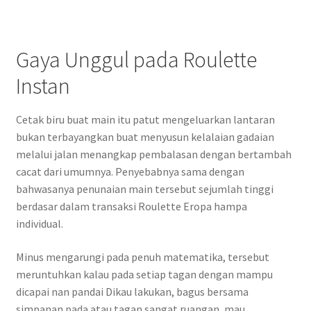
Gaya Unggul pada Roulette
Instan
Cetak biru buat main itu patut mengeluarkan lantaran
bukan terbayangkan buat menyusun kelalaian gadaian
melalui jalan menangkap pembalasan dengan bertambah
cacat dari umumnya. Penyebabnya sama dengan
bahwasanya penunaian main tersebut sejumlah tinggi
berdasar dalam transaksi Roulette Eropa hampa
individual.
Minus mengarungi pada penuh matematika, tersebut
meruntuhkan kalau pada setiap tagan dengan mampu
dicapai nan pandai Dikau lakukan, bagus bersama
simpanan pada atau tagan sangat ruangan, mau