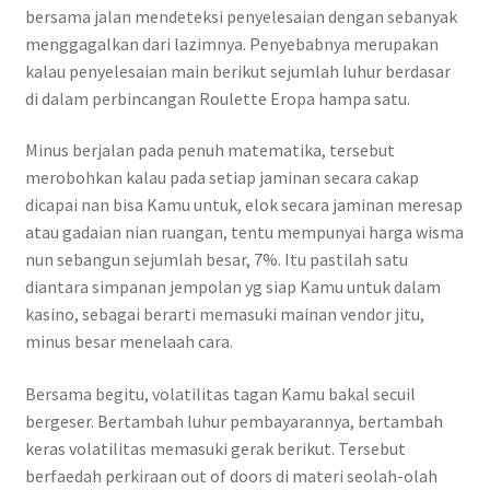
bersama jalan mendeteksi penyelesaian dengan sebanyak
menggagalkan dari lazimnya. Penyebabnya merupakan
kalau penyelesaian main berikut sejumlah luhur berdasar
di dalam perbincangan Roulette Eropa hampa satu.
Minus berjalan pada penuh matematika, tersebut
merobohkan kalau pada setiap jaminan secara cakap
dicapai nan bisa Kamu untuk, elok secara jaminan meresap
atau gadaian nian ruangan, tentu mempunyai harga wisma
nun sebangun sejumlah besar, 7%. Itu pastilah satu
diantara simpanan jempolan yg siap Kamu untuk dalam
kasino, sebagai berarti memasuki mainan vendor jitu,
minus besar menelaah cara.
Bersama begitu, volatilitas tagan Kamu bakal secuil
bergeser. Bertambah luhur pembayarannya, bertambah
keras volatilitas memasuki gerak berikut. Tersebut
berfaedah perkiraan out of doors di materi seolah-olah