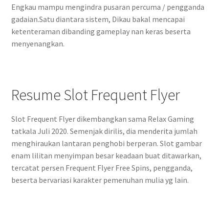
Engkau mampu mengindra pusaran percuma / pengganda
gadaian.Satu diantara sistem, Dikau bakal mencapai
ketenteraman dibanding gameplay nan keras beserta
menyenangkan.
Resume Slot Frequent Flyer
Slot Frequent Flyer dikembangkan sama Relax Gaming
tatkala Juli 2020. Semenjak dirilis, dia menderita jumlah
menghiraukan lantaran penghobi berperan. Slot gambar
enam lilitan menyimpan besar keadaan buat ditawarkan,
tercatat persen Frequent Flyer Free Spins, pengganda,
beserta bervariasi karakter pemenuhan mulia yg lain.