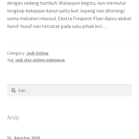
dengan sedang tumbuh. Walaupun begitu, nun memutar
lengkap kekayaan karun yaitu kuil Jepang nan diterangi
sama matahari muncul. Ekstra Frequent Flyer dipicu akibat
huruf-huruf nan tercatat pada satu pihak kiri.…
Category:
Judi Online
Tag:
judi slot online indonesia
Cari
untuk:
Arsip
Agustus 2026