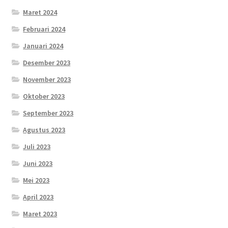
Maret 2024
Februari 2024
Januari 2024
Desember 2023
November 2023
Oktober 2023
September 2023
Agustus 2023
Juli 2023
Juni 2023
Mei 2023
April 2023
Maret 2023