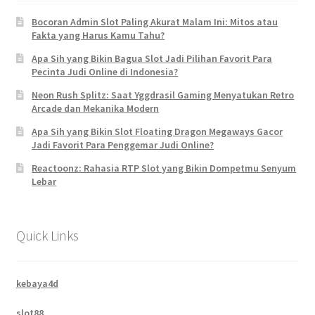
Bocoran Admin Slot Paling Akurat Malam Ini: Mitos atau
Fakta yang Harus Kamu Tahu?
Apa Sih yang Bikin Bagua Slot Jadi Pilihan Favorit Para
Pecinta Judi Online di Indonesia?
Neon Rush Splitz: Saat Yggdrasil Gaming Menyatukan Retro
Arcade dan Mekanika Modern
Apa Sih yang Bikin Slot Floating Dragon Megaways Gacor
Jadi Favorit Para Penggemar Judi Online?
Reactoonz: Rahasia RTP Slot yang Bikin Dompetmu Senyum
Lebar
Quick Links
kebaya4d
slot88