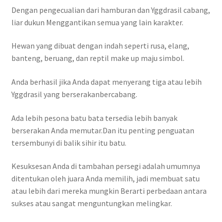
Dengan pengecualian dari hamburan dan Yggdrasil cabang,
liar dukun Menggantikan semua yang lain karakter.
Hewan yang dibuat dengan indah seperti rusa, elang,
banteng, beruang, dan reptil make up maju simbol.
Anda berhasil jika Anda dapat menyerang tiga atau lebih
Yggdrasil yang berserakanbercabang.
Ada lebih pesona batu bata tersedia lebih banyak
berserakan Anda memutar.Dan itu penting penguatan
tersembunyi di balik sihir itu batu.
Kesuksesan Anda di tambahan persegi adalah umumnya
ditentukan oleh juara Anda memilih, jadi membuat satu
atau lebih dari mereka mungkin Berarti perbedaan antara
sukses atau sangat menguntungkan melingkar.