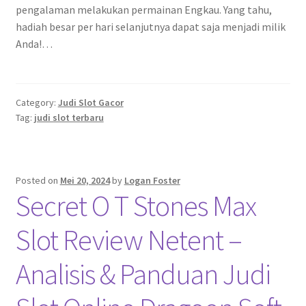
pengalaman melakukan permainan Engkau. Yang tahu,
hadiah besar per hari selanjutnya dapat saja menjadi milik
Anda!…
Category:
Judi Slot Gacor
Tag:
judi slot terbaru
Posted on
Mei 20, 2024
by
Logan Foster
Secret O T Stones Max
Slot Review Netent –
Analisis & Panduan Judi