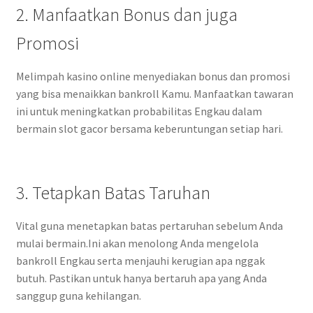
2. Manfaatkan Bonus dan juga
Promosi
Melimpah kasino online menyediakan bonus dan promosi
yang bisa menaikkan bankroll Kamu. Manfaatkan tawaran
ini untuk meningkatkan probabilitas Engkau dalam
bermain slot gacor bersama keberuntungan setiap hari.
3. Tetapkan Batas Taruhan
Vital guna menetapkan batas pertaruhan sebelum Anda
mulai bermain.Ini akan menolong Anda mengelola
bankroll Engkau serta menjauhi kerugian apa nggak
butuh. Pastikan untuk hanya bertaruh apa yang Anda
sanggup guna kehilangan.