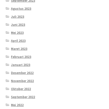
September 2023
Agustus 2023
Juli 2023
Juni 2023
Mei 2023
April 2023
Maret 2023
Februari 2023
Januari 2023
Desember 2022
November 2022
Oktober 2022
September 2022
Mei 2022