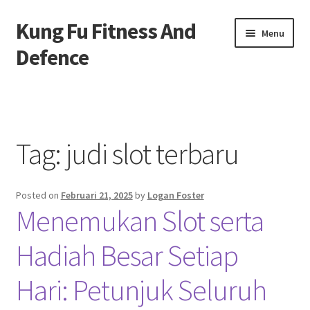
Kung Fu Fitness And
Skip
Skip
Menu
to
to
Defence
navigation
content
Beranda
About us
Tag:
judi slot terbaru
Contact us
Posted on
Februari 21, 2025
by
Logan Foster
Privacy Policy
Menemukan Slot serta
Hadiah Besar Setiap
Hari: Petunjuk Seluruh