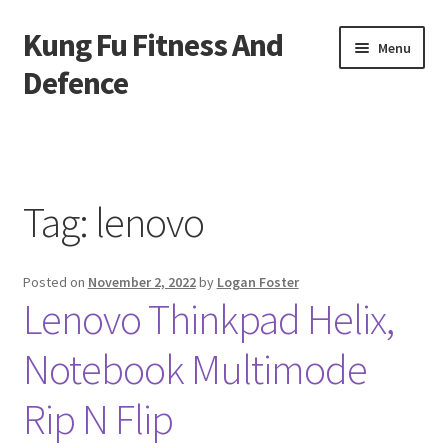
Kung Fu Fitness And
Skip
Skip
Menu
to
to
Defence
navigation
content
Beranda
About us
Tag:
lenovo
Contact us
Posted on
November 2, 2022
by
Logan Foster
Privacy Policy
Lenovo Thinkpad Helix,
Notebook Multimode
Rip N Flip