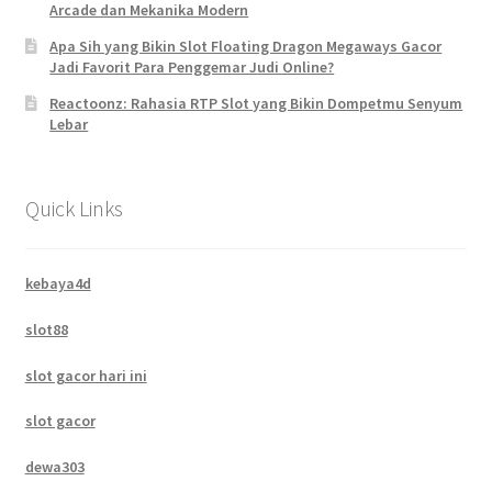
Arcade dan Mekanika Modern
Apa Sih yang Bikin Slot Floating Dragon Megaways Gacor
Jadi Favorit Para Penggemar Judi Online?
Reactoonz: Rahasia RTP Slot yang Bikin Dompetmu Senyum
Lebar
Quick Links
kebaya4d
slot88
slot gacor hari ini
slot gacor
dewa303