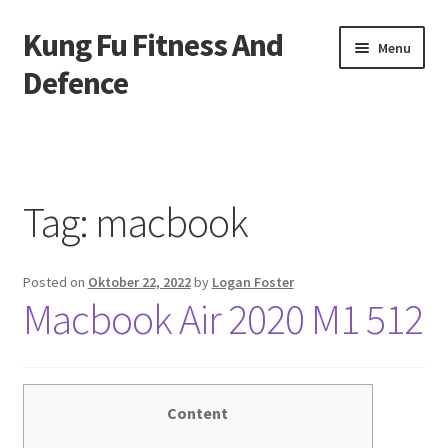
Kung Fu Fitness And
Skip
Skip
Menu
to
to
Defence
navigation
content
Beranda
About us
Tag:
macbook
Contact us
Posted on
Oktober 22, 2022
by
Logan Foster
Privacy Policy
Macbook Air 2020 M1 512
Content