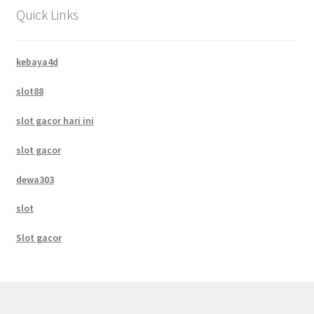
Quick Links
kebaya4d
slot88
slot gacor hari ini
slot gacor
dewa303
slot
Slot gacor