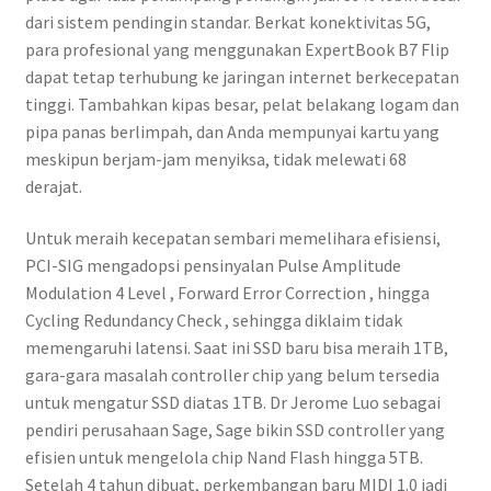
dari sistem pendingin standar. Berkat konektivitas 5G,
para profesional yang menggunakan ExpertBook B7 Flip
dapat tetap terhubung ke jaringan internet berkecepatan
tinggi. Tambahkan kipas besar, pelat belakang logam dan
pipa panas berlimpah, dan Anda mempunyai kartu yang
meskipun berjam-jam menyiksa, tidak melewati 68
derajat.
Untuk meraih kecepatan sembari memelihara efisiensi,
PCI-SIG mengadopsi pensinyalan Pulse Amplitude
Modulation 4 Level , Forward Error Correction , hingga
Cycling Redundancy Check , sehingga diklaim tidak
memengaruhi latensi. Saat ini SSD baru bisa meraih 1TB,
gara-gara masalah controller chip yang belum tersedia
untuk mengatur SSD diatas 1TB. Dr Jerome Luo sebagai
pendiri perusahaan Sage, Sage bikin SSD controller yang
efisien untuk mengelola chip Nand Flash hingga 5TB.
Setelah 4 tahun dibuat, perkembangan baru MIDI 1.0 jadi